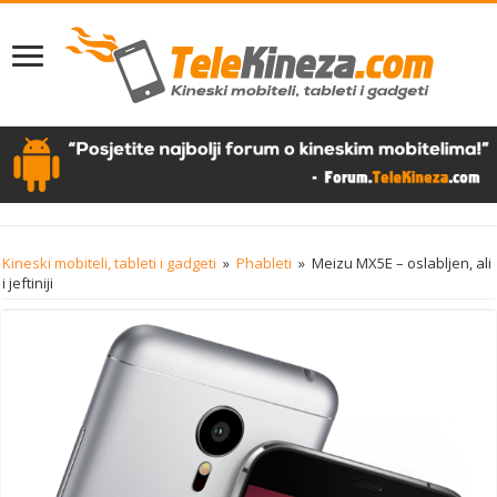
Kineski mobiteli, tableti i gadgeti
»
Phableti
»
Meizu MX5E – oslabljen, ali
i jeftiniji