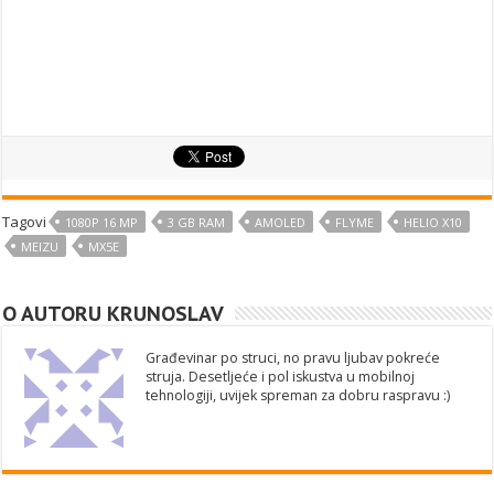
Tagovi
1080P 16 MP
3 GB RAM
AMOLED
FLYME
HELIO X10
MEIZU
MX5E
O AUTORU KRUNOSLAV
Građevinar po struci, no pravu ljubav pokreće
struja. Desetljeće i pol iskustva u mobilnoj
tehnologiji, uvijek spreman za dobru raspravu :)