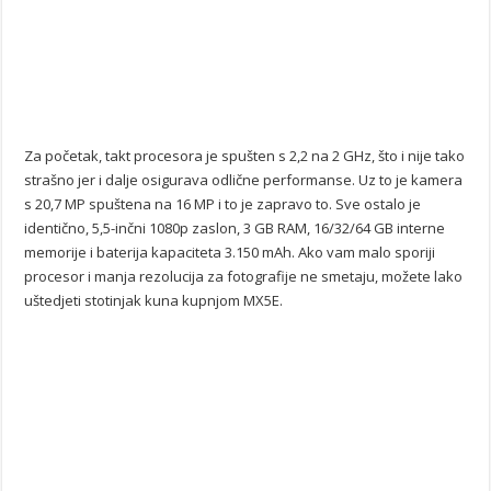
Za početak, takt procesora je spušten s 2,2 na 2 GHz, što i nije tako
strašno jer i dalje osigurava odlične performanse. Uz to je kamera
s 20,7 MP spuštena na 16 MP i to je zapravo to. Sve ostalo je
identično, 5,5-inčni 1080p zaslon, 3 GB RAM, 16/32/64 GB interne
memorije i baterija kapaciteta 3.150 mAh. Ako vam malo sporiji
procesor i manja rezolucija za fotografije ne smetaju, možete lako
uštedjeti stotinjak kuna kupnjom MX5E.