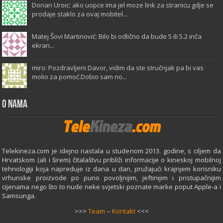
Dorian Uroic: ako uopce ima jel moze link za stranicu gdje se
prodaje staklo za ovaj mobitel...
Matej Šovi Martinović: Bilo bi odlično da bude 5 ili 5.2 inča
ekran...
miro: Pozdravljeni Davor, vidim da ste stručnjak pa bi vas
molio za pomoć.Dobio sam no...
O Nama
Telekineza.com je idejno nastala u studenom 2013. godine, s ciljem da
Hrvatskom (ali i širem) čitalaštvu približi informacije o kineskoj mobilnoj
tehnologiji koja napreduje iz dana u dan, pružajući krajnjem korisniku
vrhunske proizvode po puno povoljnijim, jeftinijim i pristupačnijim
cijenama nego što to nude neke svjetski poznate marke poput Apple-a i
Samsunga.
>>>
Team
--
Kontakt
<<<