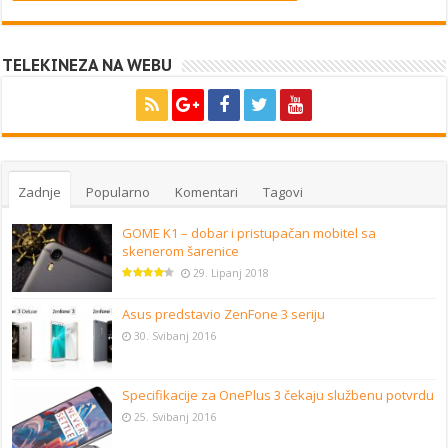
TELEKINEZA NA WEBU
Zadnje
Popularno
Komentari
Tagovi
GOME K1 – dobar i pristupačan mobitel sa
skenerom šarenice
29. Lipanj 2018
Asus predstavio ZenFone 3 seriju
30. Svibanj 2016
Specifikacije za OnePlus 3 čekaju službenu potvrdu
25. Svibanj 2016