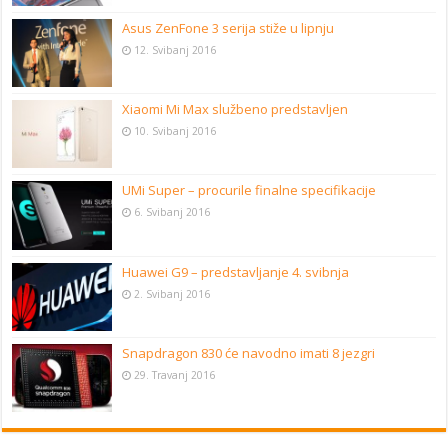
Asus ZenFone 3 serija stiže u lipnju
12. Svibanj 2016
Xiaomi Mi Max službeno predstavljen
10. Svibanj 2016
UMi Super – procurile finalne specifikacije
6. Svibanj 2016
Huawei G9 – predstavljanje 4. svibnja
2. Svibanj 2016
Snapdragon 830 će navodno imati 8 jezgri
29. Travanj 2016