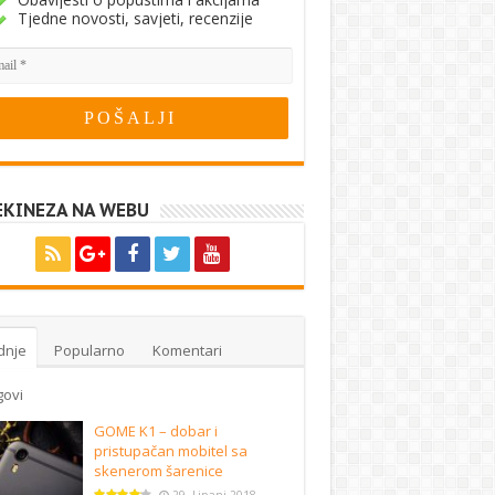
Tjedne novosti, savjeti, recenzije
EKINEZA NA WEBU
dnje
Popularno
Komentari
govi
GOME K1 – dobar i
pristupačan mobitel sa
skenerom šarenice