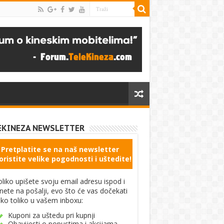
EKINEZA NEWSLETTER
Pretplatite se na naš newsletter
oristite velike pogodnosti i uštedite!
liko upišete svoju email adresu ispod i
knete na pošalji, evo što će vas dočekati
ko toliko u vašem inboxu:
Kuponi za uštedu pri kupnji
Obavijesti o popustima i akcijama