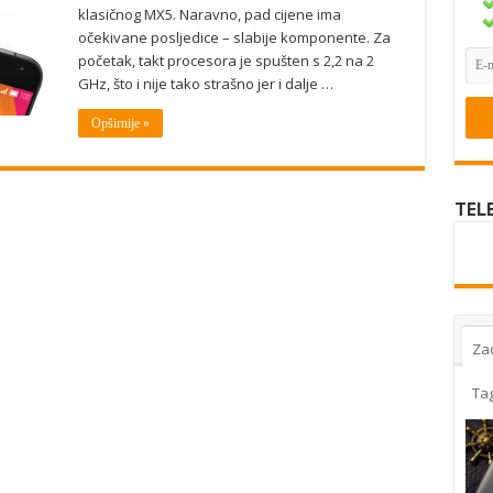
klasičnog MX5. Naravno, pad cijene ima
očekivane posljedice – slabije komponente. Za
početak, takt procesora je spušten s 2,2 na 2
GHz, što i nije tako strašno jer i dalje …
Opširnije »
TEL
Za
Ta