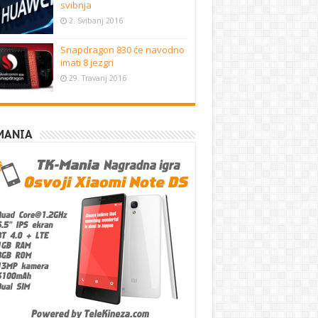
svibnja
2. Svibanj 2016
Snapdragon 830 će navodno
imati 8 jezgri
29. Travanj 2016
MANIA