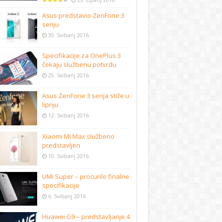
29. Lipanj 2018
Asus predstavio ZenFone 3
seriju
30. Svibanj 2016
Specifikacije za OnePlus 3
čekaju službenu potvrdu
25. Svibanj 2016
Asus ZenFone 3 serija stiže u
lipnju
12. Svibanj 2016
Xiaomi Mi Max službeno
predstavljen
10. Svibanj 2016
UMi Super – procurile finalne
specifikacije
6. Svibanj 2016
Huawei G9 – predstavljanje 4.