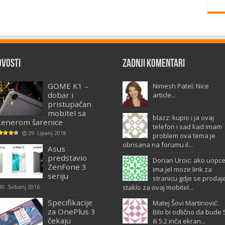
ovosti
Zadnji komentari
GOME K1 –
Nimesh Patel: Nice
dobar i
article...
pristupačan
mobitel sa
blazz: kupio i ja ovaj
kenerom šarenice
telefon i sad kad imam
29. Lipanj 2018
problem ova tema je
obrisana na forumu il...
Asus
predstavio
Dorian Uroic: ako uopc
ZenFone 3
ima jel moze link za
seriju
stranicu gdje se prodaj
staklo za ovaj mobitel...
30. Svibanj 2016
Specifikacije
Matej Šovi Martinović:
za OnePlus 3
Bilo bi odlično da bude 
čekaju
ili 5.2 inča ekran...