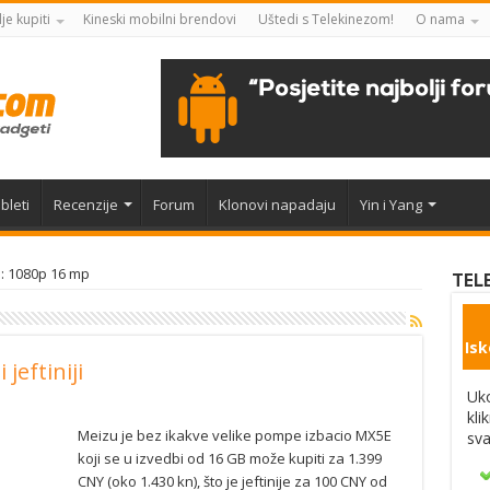
je kupiti
Kineski mobilni brendovi
Uštedi s Telekinezom!
O nama
bleti
Recenzije
Forum
Klonovi napadaju
Yin i Yang
: 1080p 16 mp
TEL
Isk
jeftiniji
Uko
kli
Meizu je bez ikakve velike pompe izbacio MX5E
sva
koji se u izvedbi od 16 GB može kupiti za 1.399
CNY (oko 1.430 kn), što je jeftinije za 100 CNY od