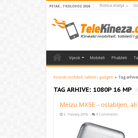
Riznica znanja
Gd
PETAK , 7 KOLOVOZ 2026
Vijesti
Mobiteli
Phableti
Ta
Kineski mobiteli, tableti i gadgeti
»
Tag arhive
TAG ARHIVE:
1080P 16 MP
Meizu MX5E – oslabljen, ali i 
5. Travanj 2016
0 Comments