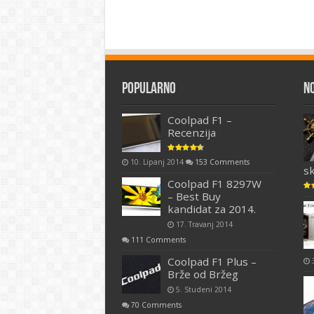
Popularno
N
Coolpad F1 –
Recenzija
10. Lipanj 2014
153 Comments
s
Coolpad F1 8297W
– Best Buy
kandidat za 2014.
17. Travanj 2014
111 Comments
Coolpad F1 Plus –
Brže od Bržeg
5. Studeni 2014
70 Comments