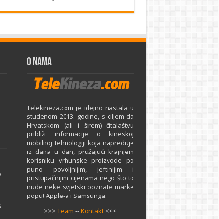
O Nama
Telekineza.com je idejno nastala u
studenom 2013. godine, s ciljem da
Hrvatskom (ali i širem) čitalaštvu
približi informacije o kineskoj
mobilnoj tehnologiji koja napreduje
iz dana u dan, pružajući krajnjem
e
korisniku vrhunske proizvode po
puno povoljnijim, jeftinijim i
e
pristupačnijim cijenama nego što to
nude neke svjetski poznate marke
poput Apple-a i Samsunga.
5
>>>
Team
--
Kontakt
<<<