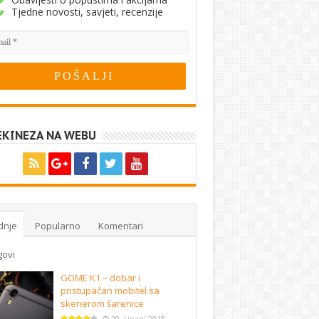
Tjedne novosti, savjeti, recenzije
EKINEZA NA WEBU
dnje
Popularno
Komentari
govi
GOME K1 – dobar i
pristupačan mobitel sa
skenerom šarenice