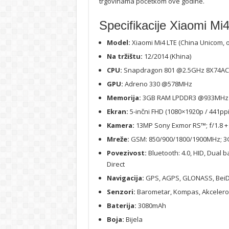
trgovinama početkom ove godine.
Specifikacije Xiaomi Mi
Model:
Xiaomi Mi4 LTE (China Unicom, o
Na tržištu:
12/2014 (Khina)
CPU:
Snapdragon 801 @2.5GHz 8X74AC
GPU:
Adreno 330 @578MHz
Memorija:
3GB RAM LPDDR3 @933MHz 
Ekran:
5-inčni FHD (1080×1920p / 441ppi
Kamera:
13MP Sony Exmor RS™; f/1.8 +
Mreže:
GSM: 850/900/1800/1900MHz; 3G
Povezivost:
Bluetooth: 4.0, HID, Dual b
Direct
Navigacija:
GPS, AGPS, GLONASS, Bei
Senzori:
Barometar, Kompas, Akceleromet
Baterija:
3080mAh
Boja:
Bijela