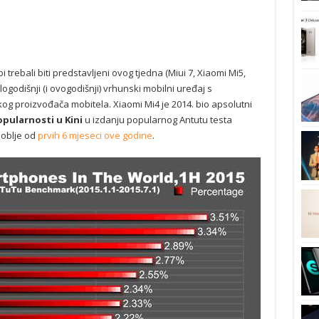
 trebali biti predstavljeni ovog tjedna (Miui 7, Xiaomi Mi5,
godišnji (i ovogodišnji) vrhunski mobilni uređaj s
kog proizvođača mobitela. Xiaomi Mi4 je 2014. bio apsolutni
pularnosti u Kini
u izdanju popularnog Antutu testa
zdoblje od
prvih 6 mjeseci ove godine
.