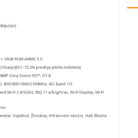
4
tključan)
+ 16GB ROM eMMC 5.0
) Sharp/JDI (~72.3% prednje plohe mobitela)
 8MP Sony Exmor RS™, f/1.8
: 850/900/1900/2100MHz; 4G: Band 1/3
and Wi-Fi 2.4/5GHz, 802.11 a/b/g/n/ac, Wi-Fi Display, Wi-Fi
Dou
ar, Svjetlost, Žiroskop, Infracrveni senzor, Hall, Blizina