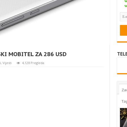
SKI MOBITEL ZA 286 USD
TEL
i
,
Vijesti
4,128 Pregleda
Za
Ta