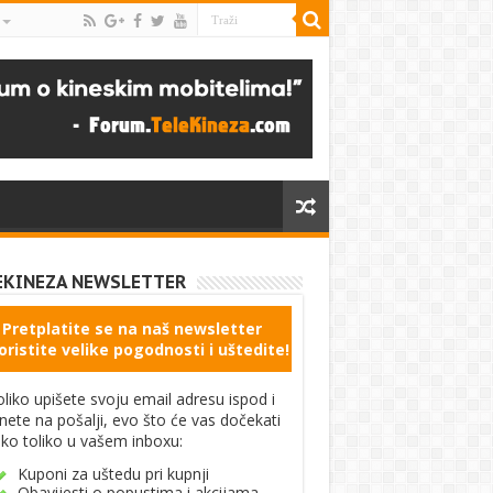
EKINEZA NEWSLETTER
Pretplatite se na naš newsletter
oristite velike pogodnosti i uštedite!
liko upišete svoju email adresu ispod i
knete na pošalji, evo što će vas dočekati
ko toliko u vašem inboxu:
Kuponi za uštedu pri kupnji
Obavijesti o popustima i akcijama