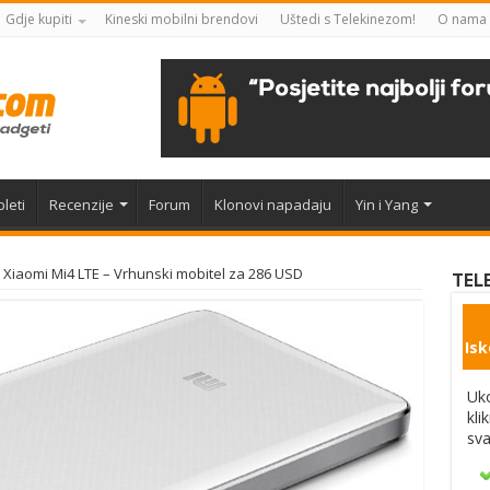
Gdje kupiti
Kineski mobilni brendovi
Uštedi s Telekinezom!
O nama
leti
Recenzije
Forum
Klonovi napadaju
Yin i Yang
Xiaomi Mi4 LTE – Vrhunski mobitel za 286 USD
TEL
Isk
Uko
kli
sva