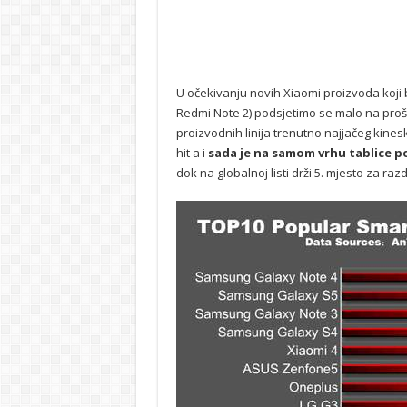
U očekivanju novih Xiaomi proizvoda koji bi
Redmi Note 2) podsjetimo se malo na prošlo
proizvodnih linija trenutno najjačeg kines
hit a i
sada je na samom vrhu tablice po
dok na globalnoj listi drži 5. mjesto za ra