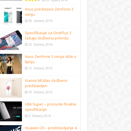
29. Lipanj 2018
Asus predstavio ZenFone 3
seriju
30. Svibanj 2016
Specifikacije za OnePlus 3
čekaju službenu potvrdu
25. Svibanj 2016
Asus ZenFone 3 serija stiže u
lipnju
12. Svibanj 2016
Xiaomi Mi Max službeno
predstavljen
10. Svibanj 2016
UMi Super – procurile finalne
specifikacije
6. Svibanj 2016
Huawei G9 – predstavljanje 4.