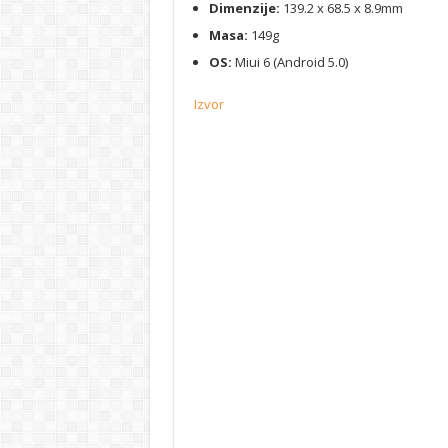
Dimenzije:
139.2 x 68.5 x 8.9mm
Masa:
149g
OS:
Miui 6 (Android 5.0)
Izvor