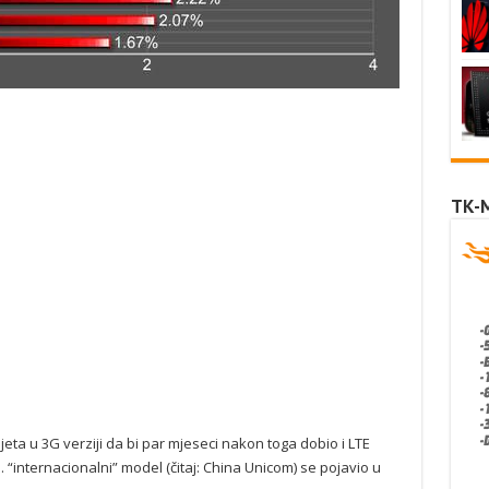
TK-
ljeta u 3G verziji da bi par mjeseci nakon toga dobio i LTE
 “internacionalni” model (čitaj: China Unicom) se pojavio u