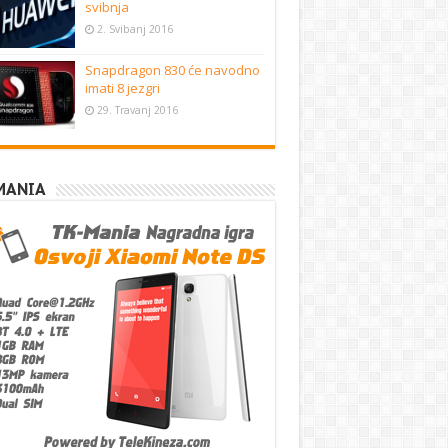
svibnja
2. Svibanj 2016
Snapdragon 830 će navodno
imati 8 jezgri
29. Travanj 2016
MANIA