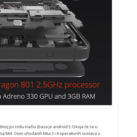
dmoj po redu inačici (baza je android 5.1) koja će se u
i na Mi4. Osim uhodanih Miui 5 i 6 operativnih sustava u