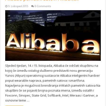
9. Listopad 2015
0 Comments
Sljedeći tjedan, 14. i 15. listopada, Alibaba će održati skupštinu na
kojoj će između ostalog službeno predstaviti novu generaciju
Yunos (Aliyun) operativnog sustava te Alibaba inteligentni hardver
poput wearable naprava, pametnih satova i smartfona.
Najavljena je mogućnost brendiranja inWatch pametnih satova Na
skupštini će se pojaviti brojna poznata imena, između ostalih i
Foxconn, Sinopec, State Grid, Softbank, Intel, Meraas i Gartner, a
osnovne teme …