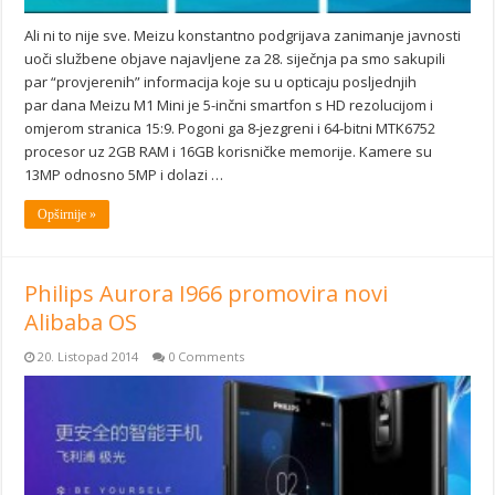
Ali ni to nije sve. Meizu konstantno podgrijava zanimanje javnosti
uoči službene objave najavljene za 28. siječnja pa smo sakupili
par “provjerenih” informacija koje su u opticaju posljednjih
par dana Meizu M1 Mini je 5-inčni smartfon s HD rezolucijom i
omjerom stranica 15:9. Pogoni ga 8-jezgreni i 64-bitni MTK6752
procesor uz 2GB RAM i 16GB korisničke memorije. Kamere su
13MP odnosno 5MP i dolazi …
Opširnije »
Philips Aurora I966 promovira novi
Alibaba OS
20. Listopad 2014
0 Comments