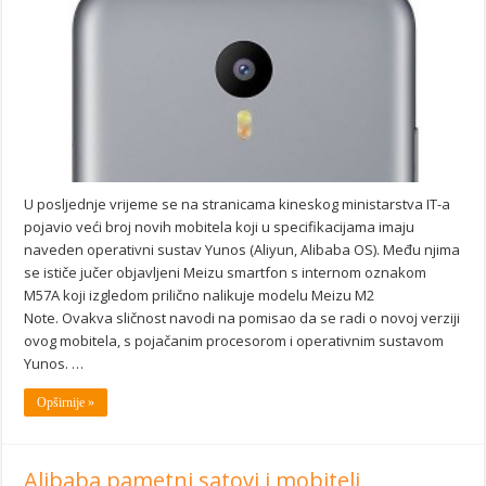
U posljednje vrijeme se na stranicama kineskog ministarstva IT-a
pojavio veći broj novih mobitela koji u specifikacijama imaju
naveden operativni sustav Yunos (Aliyun, Alibaba OS). Među njima
se ističe jučer objavljeni Meizu smartfon s internom oznakom
M57A koji izgledom prilično nalikuje modelu Meizu M2
Note. Ovakva sličnost navodi na pomisao da se radi o novoj verziji
ovog mobitela, s pojačanim procesorom i operativnim sustavom
Yunos. …
Opširnije »
Alibaba pametni satovi i mobiteli