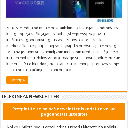
YunOS je jedna od manje poznatih kineskih varijanti androida iza
kojeg stoji trgovački gigant Alibaba (Aliexpress). Najnoviju
inačicu ovog operativnog sustava, Yunos 3.0, prati velika
marketinška akcija čiji je najzanimljiviji dio predstavljanje novog
OS-a na jednom vrlo zanimljivom mobilnom uređaju. Riječ je o 5.5-
inčnom mobitelu Philips Aurora I966 čije su osnovne odlike 20.7MP
kamera s f/1.8 blendom, 2K ekran, 3GB memorije, prepoznavanje
otiska prsta, plaćanje otiskom prsta a …
Opširnije »
TELEKINEZA NEWSLETTER
Pretplatite se na naš newsletter Iskoristite velike
pogodnosti i uštedite!
Ukoliko upišete svoju email adresu ispod i kliknete na pošalji,