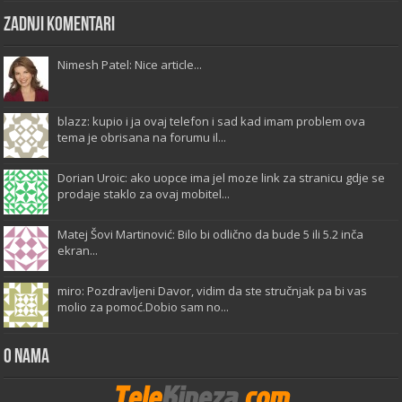
Zadnji komentari
Nimesh Patel: Nice article...
blazz: kupio i ja ovaj telefon i sad kad imam problem ova
tema je obrisana na forumu il...
Dorian Uroic: ako uopce ima jel moze link za stranicu gdje se
prodaje staklo za ovaj mobitel...
Matej Šovi Martinović: Bilo bi odlično da bude 5 ili 5.2 inča
ekran...
miro: Pozdravljeni Davor, vidim da ste stručnjak pa bi vas
molio za pomoć.Dobio sam no...
O Nama