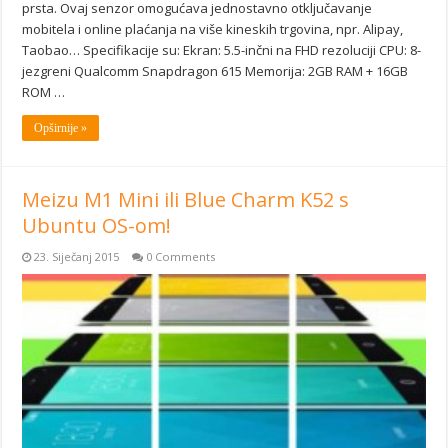
prsta. Ovaj senzor omogućava jednostavno otključavanje
mobitela i online plaćanja na više kineskih trgovina, npr. Alipay,
Taobao… Specifikacije su: Ekran: 5.5-inčni na FHD rezoluciji CPU: 8-
jezgreni Qualcomm Snapdragon 615 Memorija: 2GB RAM + 16GB
ROM …
Opširnije »
Meizu M1 Mini ili Blue Charm K52 s
Ubuntu OS-om!
23. Siječanj 2015
0 Comments