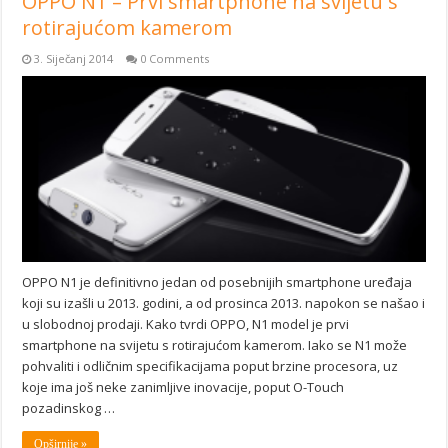
OPPO N1 – Prvi smartphone na svijetu s
rotirajućom kamerom
3. Siječanj 2014
0 Comments
OPPO N1 je definitivno jedan od posebnijih smartphone uređaja
koji su izašli u 2013. godini, a od prosinca 2013. napokon se našao i
u slobodnoj prodaji. Kako tvrdi OPPO, N1 model je prvi
smartphone na svijetu s rotirajućom kamerom. Iako se N1 može
pohvaliti i odličnim specifikacijama poput brzine procesora, uz
koje ima još neke zanimljive inovacije, poput O-Touch
pozadinskog …
Opširnije »