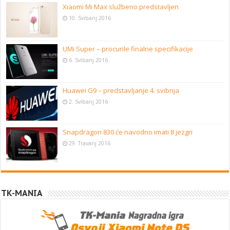
Xiaomi Mi Max službeno predstavljen
10. Svibanj 2016
UMi Super – procurile finalne specifikacije
6. Svibanj 2016
Huawei G9 – predstavljanje 4. svibnja
2. Svibanj 2016
Snapdragon 830 će navodno imati 8 jezgri
29. Travanj 2016
TK-MANIA