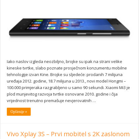
Iako naslov izgleda neozbiljno, brojke su ipak na strani velike
kineske tvrtke, slabo poznate prosječnom konzumentu mobilne
tehnologije izvan Kine. Brojke su sljedeće: prodanih 7 milijuna
uređaja 2012. godine, 18.7 milijuna u 2013., novi model Hongmi –
100.000 primjeraka razgrabljeno u samo 90 sekundi. Xiaomi Mi3 je
plod munjevitog razvoja tvrtke osnovane 2010. godine i čija
vrijednost trenutno premašuje nevjerovatnih …
Opširnije »
Vivo Xplay 3S – Prvi mobitel s 2K zaslonom