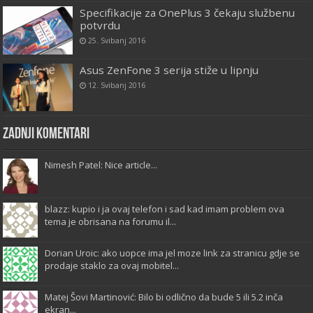
Specifikacije za OnePlus 3 čekaju službenu
potvrdu
25. Svibanj 2016
Asus ZenFone 3 serija stiže u lipnju
12. Svibanj 2016
Zadnji komentari
Nimesh Patel: Nice article...
blazz: kupio i ja ovaj telefon i sad kad imam problem ova
tema je obrisana na forumu il...
Dorian Uroic: ako uopce ima jel moze link za stranicu gdje se
prodaje staklo za ovaj mobitel...
Matej Šovi Martinović: Bilo bi odlično da bude 5 ili 5.2 inča
ekran...