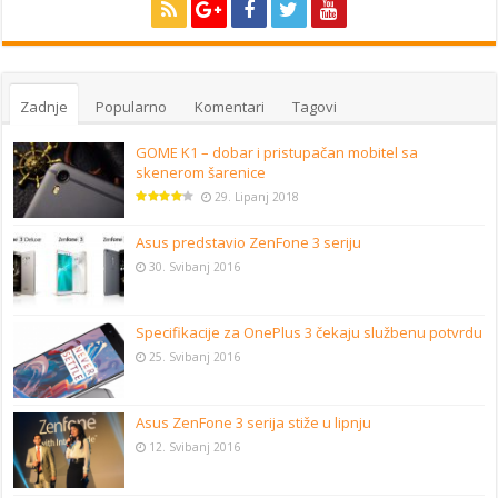
Zadnje
Popularno
Komentari
Tagovi
GOME K1 – dobar i pristupačan mobitel sa
skenerom šarenice
29. Lipanj 2018
Asus predstavio ZenFone 3 seriju
30. Svibanj 2016
Specifikacije za OnePlus 3 čekaju službenu potvrdu
25. Svibanj 2016
Asus ZenFone 3 serija stiže u lipnju
12. Svibanj 2016