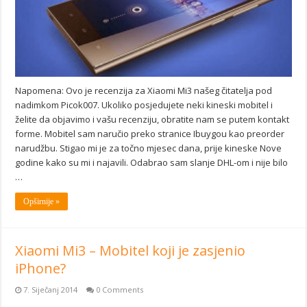
Napomena: Ovo je recenzija za Xiaomi Mi3 našeg čitatelja pod
nadimkom Picok007. Ukoliko posjedujete neki kineski mobitel i
želite da objavimo i vašu recenziju, obratite nam se putem kontakt
forme. Mobitel sam naručio preko stranice Ibuygou kao preorder
narudžbu. Stigao mi je za točno mjesec dana, prije kineske Nove
godine kako su mi i najavili. Odabrao sam slanje DHL-om i nije bilo
…
Opširnije »
Xiaomi Mi3 – Mobitel koji je zasjenio
iPhone?
7. Siječanj 2014
0 Comments