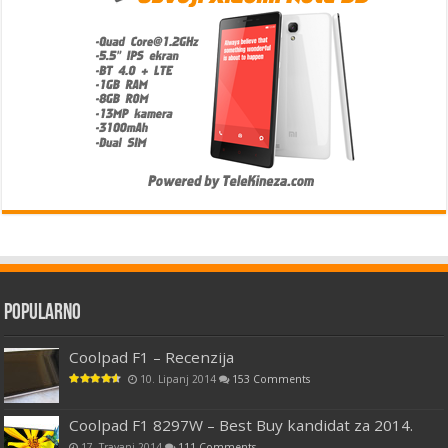
Popularno
Coolpad F1 – Recenzija
10. Lipanj 2014
153 Comments
Coolpad F1 8297W – Best Buy kandidat za 2014.
17. Travanj 2014
111 Comments