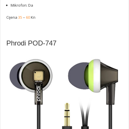
Mikrofon: Da
Cijena
35
–
60
Kn
Phrodi POD-747