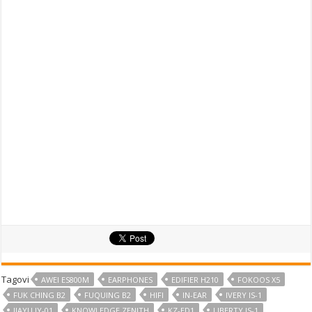
Tagovi
AWEI ES800M
EARPHONES
EDIFIER H210
FOKOOS X5
FUK CHING B2
FUQUING B2
HIFI
IN-EAR
IVERY IS-1
JIAYU JY-01
KNOWLEDGE ZENITH
KZ-ED1
LIBERTY IS-1