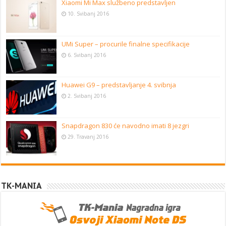
Xiaomi Mi Max službeno predstavljen
10. Svibanj 2016
UMi Super – procurile finalne specifikacije
6. Svibanj 2016
Huawei G9 – predstavljanje 4. svibnja
2. Svibanj 2016
Snapdragon 830 će navodno imati 8 jezgri
29. Travanj 2016
TK-MANIA