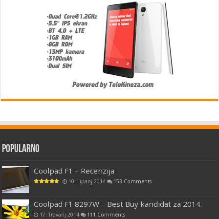
Popularno
Coolpad F1 – Recenzija
10. Lipanj 2014
153 Comments
Coolpad F1 8297W – Best Buy kandidat za 2014.
17. Travanj 2014
111 Comments