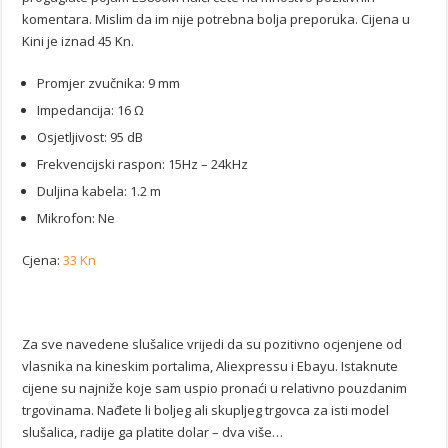
komentara. Mislim da im nije potrebna bolja preporuka. Cijena u
Kini je iznad 45 Kn.
Promjer zvučnika: 9 mm
Impedancija: 16 Ω
Osjetljivost: 95 dB
Frekvencijski raspon: 15Hz – 24kHz
Duljina kabela: 1.2 m
Mikrofon: Ne
Cjena:
33 Kn
Za sve navedene slušalice vrijedi da su pozitivno ocjenjene od
vlasnika na kineskim portalima, Aliexpressu i Ebayu. Istaknute
cijene su najniže koje sam uspio pronaći u relativno pouzdanim
trgovinama. Nađete li boljeg ali skupljeg trgovca za isti model
slušalica, radije ga platite dolar – dva više…