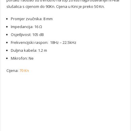
portalu Taobao su trenutno na top 20 listi najprodavanijih in-ear
slušalica s cijenom do 90Kn. Cijena u Kini je preko 50 Kn.
Promjer zvučnika: 8 mm
Impedancija: 16 Ω
Osjetljivost: 105 dB
Frekvencijski raspon: 18Hz – 22.5kHz
Duljina kabela: 1.2 m
Mikrofon: Ne
Cijena:
70 Kn