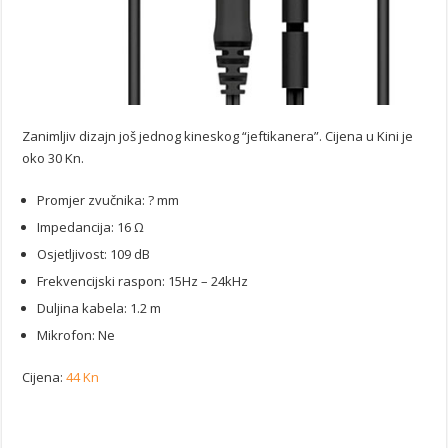
Zanimljiv dizajn još jednog kineskog “jeftikanera”. Cijena u Kini je
oko 30 Kn.
Promjer zvučnika: ? mm
Impedancija: 16 Ω
Osjetljivost: 109 dB
Frekvencijski raspon: 15Hz – 24kHz
Duljina kabela: 1.2 m
Mikrofon: Ne
Cijena:
44 Kn