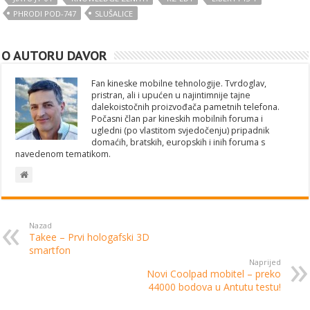
PHRODI POD-747
SLUŠALICE
O AUTORU DAVOR
Fan kineske mobilne tehnologije. Tvrdoglav,
pristran, ali i upućen u najintimnije tajne
dalekoistočnih proizvođača pametnih telefona.
Počasni član par kineskih mobilnih foruma i
ugledni (po vlastitom svjedočenju) pripadnik
domaćih, bratskih, europskih i inih foruma s
navedenom tematikom.
Nazad
Takee – Prvi hologafski 3D
smartfon
Naprijed
Novi Coolpad mobitel – preko
44000 bodova u Antutu testu!