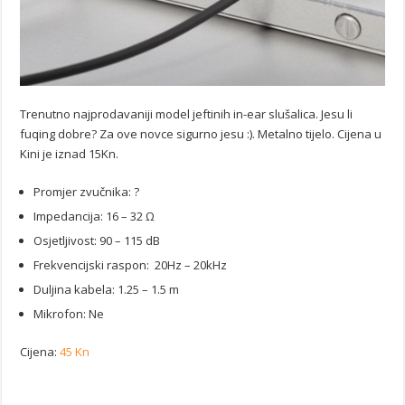
Trenutno najprodavaniji model jeftinih in-ear slušalica. Jesu li
fuqing dobre? Za ove novce sigurno jesu :). Metalno tijelo. Cijena u
Kini je iznad 15Kn.
Promjer zvučnika: ?
Impedancija: 16 – 32 Ω
Osjetljivost: 90 – 115 dB
Frekvencijski raspon: 20Hz – 20kHz
Duljina kabela: 1.25 – 1.5 m
Mikrofon: Ne
Cijena:
45 Kn