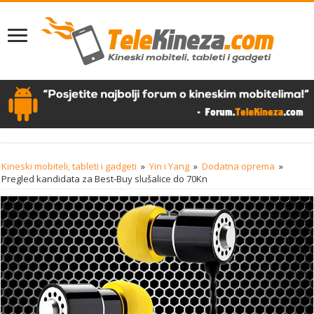
Kineski mobiteli, tableti i gadgeti
»
Yin i Yang
»
Dodatna oprema
»
Pregled kandidata za Best-Buy slušalice do 70Kn