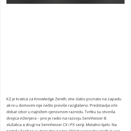
KZ je kratica za Knowledge Zenith, ime slabo poznato na zapadu
ali ni u domovini nije nešto previše razglašeno. Predstavlja vrlo
dobar izbor u najnižem cjenovnom razredu. Tvrtku su stvorila
dvojica inženjera – prvi je radio na razvoju Sennheiser IE
slušalica a drugi na Sennheiser CX i PX seriji. Metalno tijelo. Na