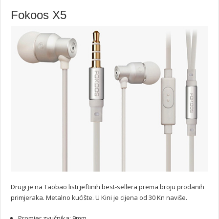
Fokoos X5
Drugi je na Taobao listi jeftinih best-sellera prema broju prodanih
primjeraka. Metalno kućište. U Kini je cijena od 30 Kn naviše.
Promjer zvučnika: 9mm