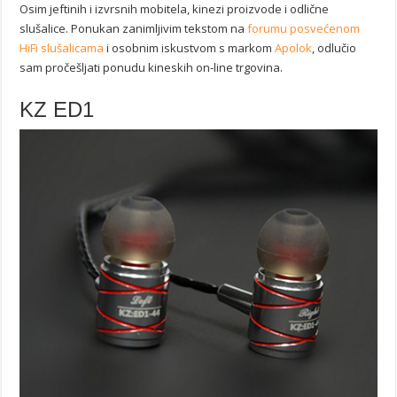
Osim jeftinih i izvrsnih mobitela, kinezi proizvode i odlične
slušalice. Ponukan zanimljivim tekstom na
forumu posvećenom
HiFi slušalicama
i osobnim iskustvom s markom
Apolok
, odlučio
sam pročešljati ponudu kineskih on-line trgovina.
KZ ED1