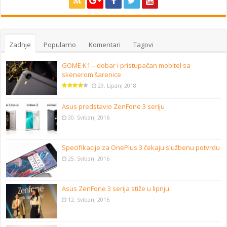
Zadnje
Popularno
Komentari
Tagovi
GOME K1 – dobar i pristupačan mobitel sa
skenerom šarenice
29. Lipanj 2018
Asus predstavio ZenFone 3 seriju
30. Svibanj 2016
Specifikacije za OnePlus 3 čekaju službenu potvrdu
25. Svibanj 2016
Asus ZenFone 3 serija stiže u lipnju
12. Svibanj 2016