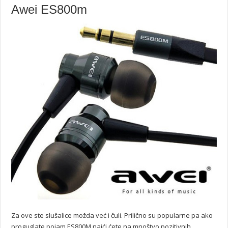
Awei ES800m
Za ove ste slušalice možda već i čuli. Prilično su popularne pa ako
proguglate pojam ES800M naići ćete na mnoštvo pozitivnih