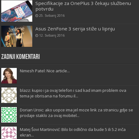
Specifikacije za OnePlus 3 čekaju službenu
potvrdu
25. Svibanj 2016
Asus ZenFone 3 serija stiže u lipnju
12. Svibanj 2016
Zadnji komentari
Nimesh Patel: Nice article...
blazz: kupio i ja ovaj telefon i sad kad imam problem ova
tema je obrisana na forumu il...
Dorian Uroic: ako uopce ima jel moze link za stranicu gdje se
prodaje staklo za ovaj mobitel...
Matej Šovi Martinović: Bilo bi odlično da bude 5 ili 5.2 inča
ekran...