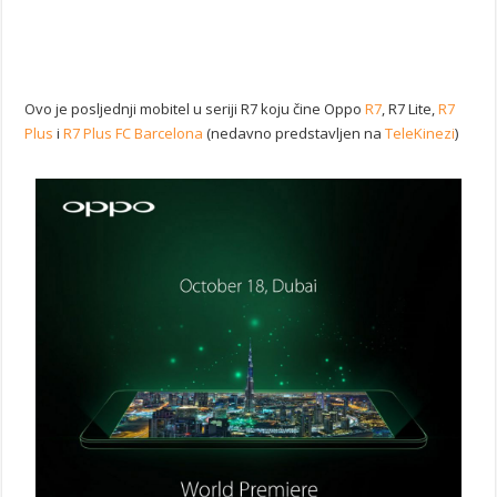
Ovo je posljednji mobitel u seriji R7 koju čine Oppo
R7
, R7 Lite,
R7
Plus
i
R7 Plus FC Barcelona
(nedavno predstavljen na
TeleKinezi
)