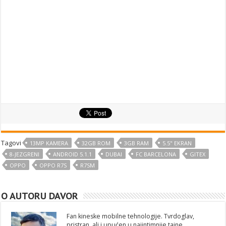
Tagovi
13MP KAMERA
32GB ROM
3GB RAM
5.5" EKRAN
8-JEZGRENI
ANDROID 5.1.1
DUBAI
FC BARCELONA
GITEX
OPPO
OPPO R7S
R7SM
O AUTORU DAVOR
Fan kineske mobilne tehnologije. Tvrdoglav,
pristran, ali i upućen u najintimnije tajne