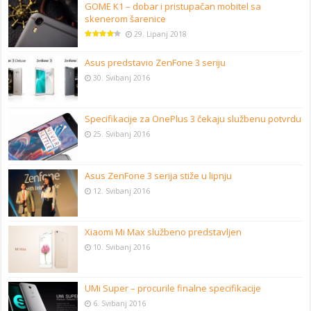
GOME K1 – dobar i pristupačan mobitel sa
skenerom šarenice
29. Lipanj 2018
Asus predstavio ZenFone 3 seriju
30. Svibanj 2016
Specifikacije za OnePlus 3 čekaju službenu potvrdu
25. Svibanj 2016
Asus ZenFone 3 serija stiže u lipnju
12. Svibanj 2016
Xiaomi Mi Max službeno predstavljen
10. Svibanj 2016
UMi Super – procurile finalne specifikacije
6. Svibanj 2016