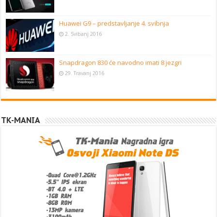
Huawei G9 – predstavljanje 4. svibnja
2. Svibanj 2016
Snapdragon 830 će navodno imati 8 jezgri
29. Travanj 2016
TK-MANIA