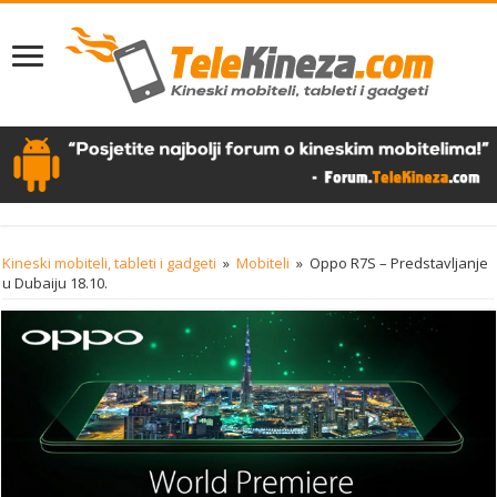
Kineski mobiteli, tableti i gadgeti
»
Mobiteli
»
Oppo R7S – Predstavljanje
u Dubaiju 18.10.