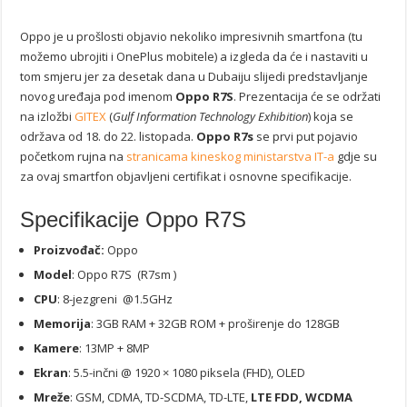
Oppo je u prošlosti objavio nekoliko impresivnih smartfona (tu
možemo ubrojiti i OnePlus mobitele) a izgleda da će i nastaviti u
tom smjeru jer za desetak dana u Dubaiju slijedi predstavljanje
novog uređaja pod imenom
Oppo R7S
. Prezentacija će se održati
na izložbi
GITEX
(
Gulf Information Technology Exhibition
) koja se
održava od 18. do 22. listopada.
Oppo R7s
se prvi put pojavio
početkom rujna na
stranicama kineskog ministarstva IT-a
gdje su
za ovaj smartfon objavljeni certifikat i osnovne specifikacije.
Specifikacije Oppo R7S
Proizvođač:
Oppo
Model
: Oppo R7S (R7sm )
CPU
: 8-jezgreni @1.5GHz
Memorija
: 3GB RAM + 32GB ROM + proširenje do 128GB
Kamere
: 13MP + 8MP
Ekran
: 5.5-inčni @ 1920 × 1080 piksela (FHD), OLED
Mreže
: GSM, CDMA, TD-SCDMA, TD-LTE,
LTE FDD, WCDMA