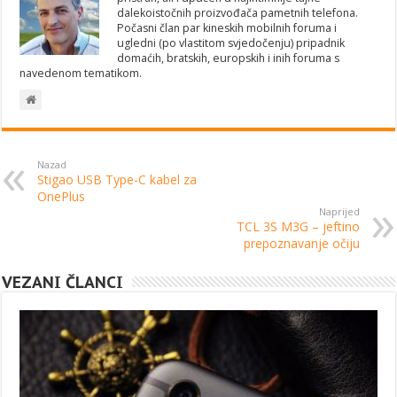
dalekoistočnih proizvođača pametnih telefona.
Počasni član par kineskih mobilnih foruma i
ugledni (po vlastitom svjedočenju) pripadnik
domaćih, bratskih, europskih i inih foruma s
navedenom tematikom.
Nazad
Stigao USB Type-C kabel za
OnePlus
Naprijed
TCL 3S M3G – jeftino
prepoznavanje očiju
VEZANI ČLANCI