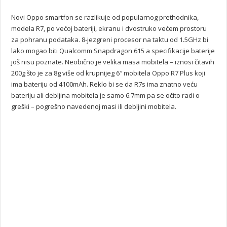
Novi Oppo smartfon se razlikuje od popularnog prethodnika,
modela R7, po većoj bateriji, ekranu i dvostruko većem prostoru
za pohranu podataka. 8-jezgreni procesor na taktu od 1.5GHz bi
lako mogao biti Qualcomm Snapdragon 615 a specifikacije baterije
još nisu poznate. Neobično je velika masa mobitela – iznosi čitavih
200g što je za 8g više od krupnijeg 6″ mobitela Oppo R7 Plus koji
ima bateriju od 4100mAh. Reklo bi se da R7s ima znatno veću
bateriju ali debljina mobitela je samo 6.7mm pa se očito radi o
greški – pogrešno navedenoj masi ili debljini mobitela.