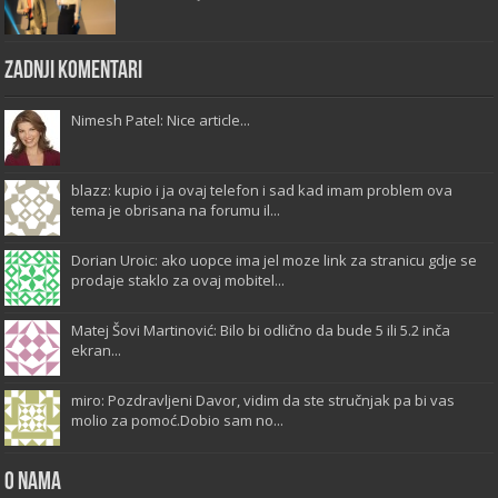
Zadnji komentari
Nimesh Patel: Nice article...
blazz: kupio i ja ovaj telefon i sad kad imam problem ova
tema je obrisana na forumu il...
Dorian Uroic: ako uopce ima jel moze link za stranicu gdje se
prodaje staklo za ovaj mobitel...
Matej Šovi Martinović: Bilo bi odlično da bude 5 ili 5.2 inča
ekran...
miro: Pozdravljeni Davor, vidim da ste stručnjak pa bi vas
molio za pomoć.Dobio sam no...
O Nama