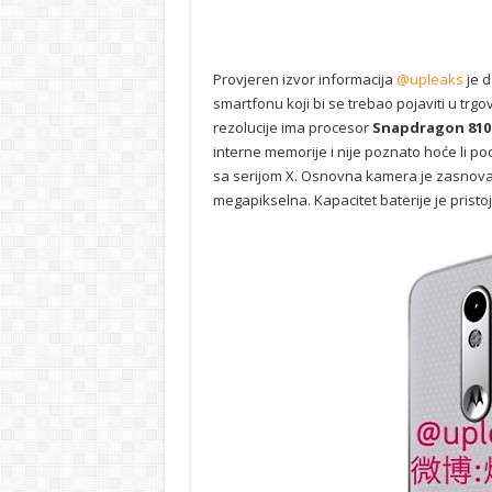
Provjeren izvor informacija
@upleaks
je d
smartfonu koji bi se trebao pojaviti u tr
rezolucije ima procesor
Snapdragon 810
interne memorije i nije poznato hoće li po
sa serijom X. Osnovna kamera je zasnov
megapikselna. Kapacitet baterije je prist