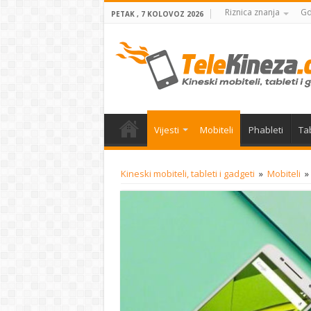
Riznica znanja
Gd
PETAK , 7 KOLOVOZ 2026
Vijesti
Mobiteli
Phableti
Tab
Kineski mobiteli, tableti i gadgeti
»
Mobiteli
»