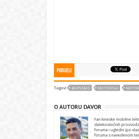
Podijeli
Tagovi
@UPLEAKS
MOTOROLA
MOTOR
O AUTORU DAVOR
Fan kineske mobilne tehno
dalekoistočnih proizvođa
foruma i ugledni (po vlas
foruma s navedenom te