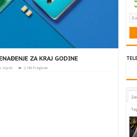
NAĐENJE ZA KRAJ GODINE
TEL
i
,
Vijesti
2,186 Pregleda
Za
Ta