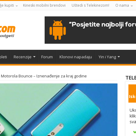
je kupiti
Kineski mobilni brendovi
Uštedi s Telekinezom!
O nama
leti
Recenzije
Forum
Klonovi napadaju
Yin i Yang
Motorola Bounce – Iznenađenje za kraj godine
TEL
Isk
Uko
kli
sva