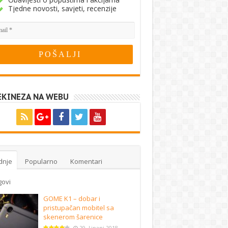
Tjedne novosti, savjeti, recenzije
EKINEZA NA WEBU
dnje
Popularno
Komentari
govi
GOME K1 – dobar i
pristupačan mobitel sa
skenerom šarenice