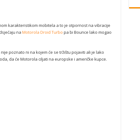
nom karakteristikom mobitela a to je otpornost na vibracije
odsjećaju na
Motorola Droid Turbo
pa bi Bounce lako mogao
nije poznato ni na kojem će se tržištu pojaviti ali je lako
da, da će Motorola ciljati na europske i američke kupce.