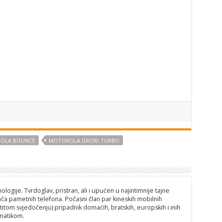
OLA BOUNCE
MOTOROLA DROID TURBO
logije. Tvrdoglav, pristran, ali i upućen u najintimnije tajne
ča pametnih telefona. Počasni član par kineskih mobilnih
titom svjedočenju) pripadnik domaćih, bratskih, europskih i inih
matikom.