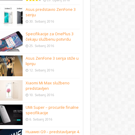
29. Lipanj 2018
Asus predstavio ZenFone 3
seriju
30. Svibanj 2016
Specifikacije za OnePlus 3
čekaju službenu potvrdu
25. Svibanj 2016
Asus ZenFone 3 serija stiže u
lipnju
12. Svibanj 2016
Xiaomi Mi Max službeno
predstavljen
10. Svibanj 2016
UMi Super – procurile finalne
specifikacije
6. Svibanj 2016
Huawei G9 – predstavljanje 4.