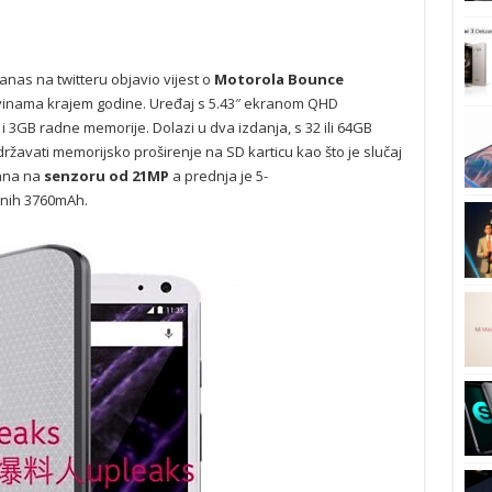
anas na twitteru objavio vijest o
Motorola Bounce
govinama krajem godine. Uređaj s 5.43″ ekranom QHD
i 3GB radne memorije. Dolazi u dva izdanja, s 32 ili 64GB
državati memorijsko proširenje na SD karticu kao što je slučaj
ana na
senzoru od 21MP
a prednja je 5-
ojnih 3760mAh.