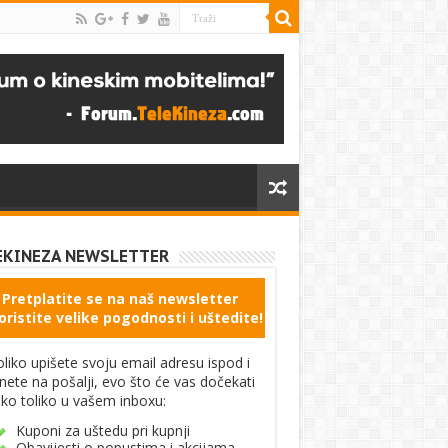
EKINEZA NEWSLETTER
Pretplatite se na naš newsletter
oristite velike pogodnosti i uštedite!
liko upišete svoju email adresu ispod i
knete na pošalji, evo što će vas dočekati
ko toliko u vašem inboxu:
Kuponi za uštedu pri kupnji
Obavijesti o popustima i akcijama