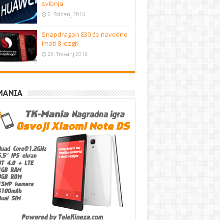
svibnja
2. Svibanj 2016
Snapdragon 830 će navodno
imati 8 jezgri
29. Travanj 2016
MANIA