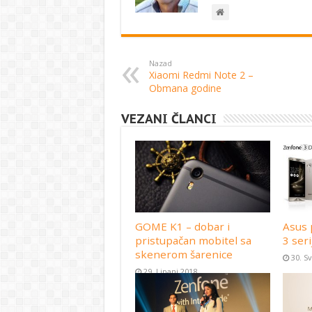
Nazad
Xiaomi Redmi Note 2 –
Obmana godine
VEZANI ČLANCI
GOME K1 – dobar i
Asus 
pristupačan mobitel sa
3 seri
skenerom šarenice
30. S
29. Lipanj 2018