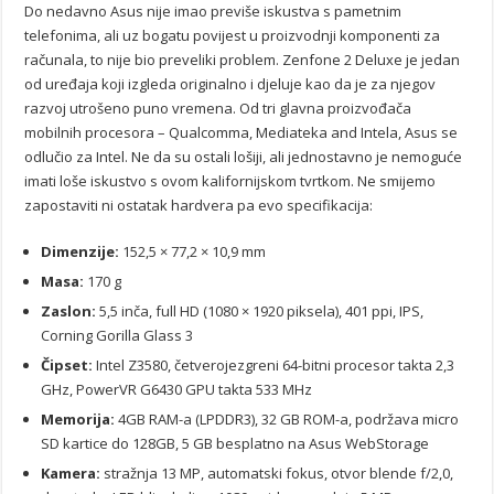
Do nedavno Asus nije imao previše iskustva s pametnim
telefonima, ali uz bogatu povijest u proizvodnji komponenti za
računala, to nije bio preveliki problem. Zenfone 2 Deluxe je jedan
od uređaja koji izgleda originalno i djeluje kao da je za njegov
razvoj utrošeno puno vremena. Od tri glavna proizvođača
mobilnih procesora – Qualcomma, Mediateka and Intela, Asus se
odlučio za Intel. Ne da su ostali lošiji, ali jednostavno je nemoguće
imati loše iskustvo s ovom kalifornijskom tvrtkom. Ne smijemo
zapostaviti ni ostatak hardvera pa evo specifikacija:
Dimenzije:
152,5 × 77,2 × 10,9 mm
Masa:
170 g
Zaslon:
5,5 inča, full HD (1080 × 1920 piksela), 401 ppi, IPS,
Corning Gorilla Glass 3
Čipset:
Intel Z3580, četverojezgreni 64-bitni procesor takta 2,3
GHz, PowerVR G6430 GPU takta 533 MHz
Memorija:
4GB RAM-a (LPDDR3), 32 GB ROM-a, podržava micro
SD kartice do 128GB, 5 GB besplatno na Asus WebStorage
Kamera:
stražnja 13 MP, automatski fokus, otvor blende f/2,0,