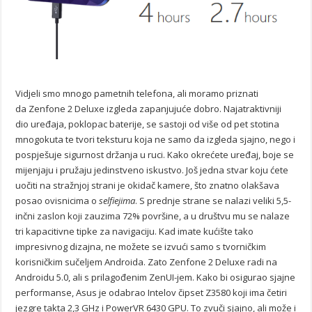
Vidjeli smo mnogo pametnih telefona, ali moramo priznati
da Zenfone 2 Deluxe izgleda zapanjujuće dobro. Najatraktivniji
dio uređaja, poklopac baterije, se sastoji od više od pet stotina
mnogokuta te tvori teksturu koja ne samo da izgleda sjajno, nego i
pospješuje sigurnost držanja u ruci. Kako okrećete uređaj, boje se
mijenjaju i pružaju jedinstveno iskustvo. Još jedna stvar koju ćete
uočiti na stražnjoj strani je okidač kamere, što znatno olakšava
posao ovisnicima o
selfiejima
. S prednje strane se nalazi veliki 5,5-
inčni zaslon koji zauzima 72% površine, a u društvu mu se nalaze
tri kapacitivne tipke za navigaciju. Kad imate kućište tako
impresivnog dizajna, ne možete se izvući samo s tvorničkim
korisničkim sučeljem Androida. Zato Zenfone 2 Deluxe radi na
Androidu 5.0, ali s prilagođenim ZenUI-jem. Kako bi osigurao sjajne
performanse, Asus je odabrao Intelov čipset Z3580 koji ima četiri
jezgre takta 2,3 GHz i PowerVR 6430 GPU. To zvuči sjajno, ali može i