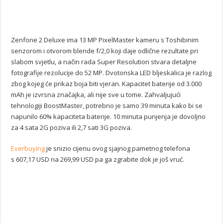
Zenfone 2 Deluxe ima 13 MP PixelMaster kameru s Toshibinim
senzorom i otvorom blende f/2,0 koji daje odlične rezultate pri
slabom svjetlu, a način rada Super Resolution stvara detaljne
fotografije rezolucije do 52 MP. Dvotonska LED bljeskalica je razlog
zbog kojeg će prikaz boja biti vjeran. Kapacitet baterije od 3.000
mAh je izvrsna značajka, ali nije sve u tome. Zahvaljujući
tehnologiji BoostMaster, potrebno je samo 39 minuta kako bi se
napunilo 60% kapaciteta baterije. 10 minuta punjenja je dovoljno
za 4 sata 2G poziva ili 2,7 sati 3G poziva.
Everbuying
je snizio cijenu ovog sjajnog pametnog telefona
s 607,17 USD na 269,99 USD pa ga zgrabite dok je još vruć.