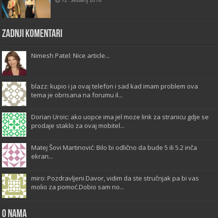
12. Svibanj 2016
Zadnji komentari
Nimesh Patel: Nice article...
blazz: kupio i ja ovaj telefon i sad kad imam problem ova
tema je obrisana na forumu il...
Dorian Uroic: ako uopce ima jel moze link za stranicu gdje se
prodaje staklo za ovaj mobitel...
Matej Šovi Martinović: Bilo bi odlično da bude 5 ili 5.2 inča
ekran...
miro: Pozdravljeni Davor, vidim da ste stručnjak pa bi vas
molio za pomoć.Dobio sam no...
O Nama