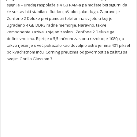
sjajnije – uređaj raspolaže s 4 GB RAM-a pa možete biti sigurni da
će sustav biti stabilan i fluidan još jako, jako dugo. Zapravo je
Zenfone 2 Deluxe prvi pametni telefon na svijetu u koji je
ugrađeno 4 GB DDR3 radne memorije. Naravno, takve
komponente zazivaju sjajan zaslon i Zenfone 2 Deluxe ga
definitivno ima. Riječ je o 5,5-inčnom zaslonu rezolucije 1080p, a
takvo rješenje s već pokazalo kao dovoljno oštro jer ima 401 piksel
po kvadratnom inču. Corning preuzima odgovornost za zaštitu sa
svojim Gorilla Glassom 3.