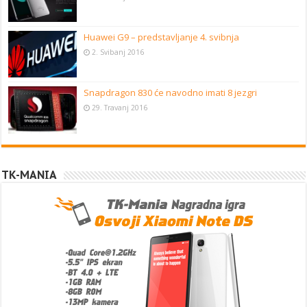
Huawei G9 – predstavljanje 4. svibnja
2. Svibanj 2016
Snapdragon 830 će navodno imati 8 jezgri
29. Travanj 2016
TK-MANIA