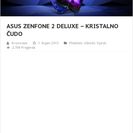
ASUS ZENFONE 2 DELUXE – KRISTALNO
ČUDO
Krunoslav
1. Rujan 2015
Phableti
,
Uštedi!
,
Vijesti
2,704 Pregleda