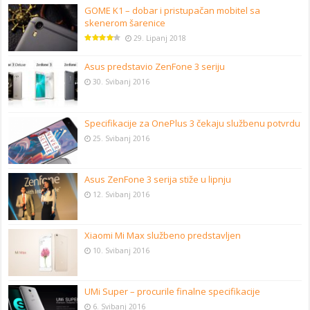
GOME K1 – dobar i pristupačan mobitel sa
skenerom šarenice
29. Lipanj 2018
Asus predstavio ZenFone 3 seriju
30. Svibanj 2016
Specifikacije za OnePlus 3 čekaju službenu potvrdu
25. Svibanj 2016
Asus ZenFone 3 serija stiže u lipnju
12. Svibanj 2016
Xiaomi Mi Max službeno predstavljen
10. Svibanj 2016
UMi Super – procurile finalne specifikacije
6. Svibanj 2016