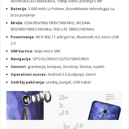
dvostruka LED bljeskalica, 1080p video; prednja 5 MP
Baterija:
3.000 mAh, Li-Polimer, BoostMaster tehnologija za
brzo punjenje
Mreža:
GSM 850/900/1800/1900 MHz, WCDMA
850/900/1900/2100 MHz, FDD-LTE 1800/2100 MHz
Povezivanje:
Wi-Fi 802.11 a/b/g/n/ac, Bluetooth 4.0, micro USB
2.0
SIM kartice:
dvije micro SIM
Navigacija:
GPS/GLONASS/QZSS/SBAS/BDS
Senzori:
gravitacija, kompas, žiroskop, blizina, svjetlo
Operativni sustav:
Android 5.0 (Lollipop), ZenUI
Sadržaj pakiranja:
uređaj, punjač, USB kabel