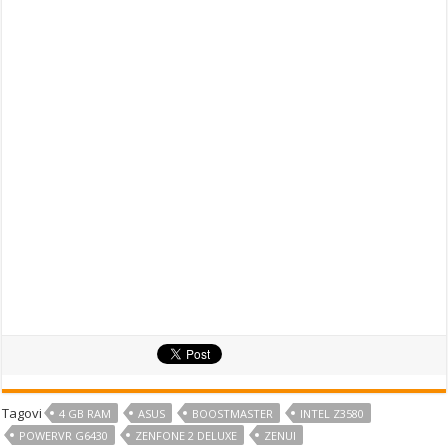
Tagovi
4 GB RAM
ASUS
BOOSTMASTER
INTEL Z3580
POWERVR G6430
ZENFONE 2 DELUXE
ZENUI