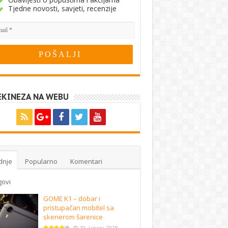
Tjedne novosti, savjeti, recenzije
EKINEZA NA WEBU
dnje
Popularno
Komentari
govi
GOME K1 – dobar i
pristupačan mobitel sa
skenerom šarenice