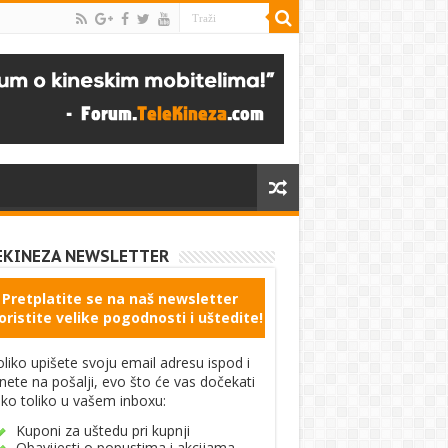
EKINEZA NEWSLETTER
Pretplatite se na naš newsletter
oristite velike pogodnosti i uštedite!
liko upišete svoju email adresu ispod i
knete na pošalji, evo što će vas dočekati
ko toliko u vašem inboxu:
Kuponi za uštedu pri kupnji
Obavijesti o popustima i akcijama