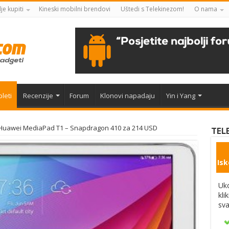
je kupiti
Kineski mobilni brendovi
Uštedi s Telekinezom!
O nama
leti
Recenzije
Forum
Klonovi napadaju
Yin i Yang
Huawei MediaPad T1 – Snapdragon 410 za 214 USD
TEL
Isk
Uko
kli
sva