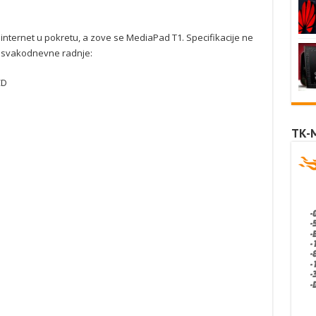
 internet u pokretu, a zove se MediaPad T1. Specifikacije ne
a svakodnevne radnje:
CD
TK-