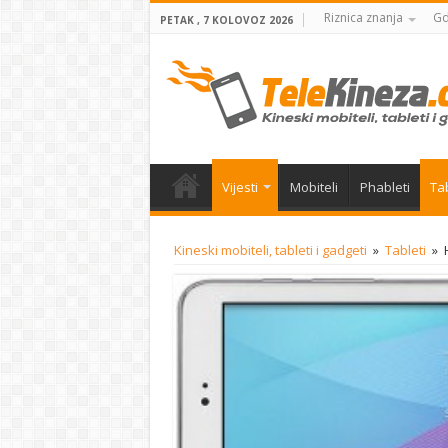
Riznica znanja
Gd
PETAK , 7 KOLOVOZ 2026
Vijesti
Mobiteli
Phableti
Tab
Kineski mobiteli, tableti i gadgeti
»
Tableti
»