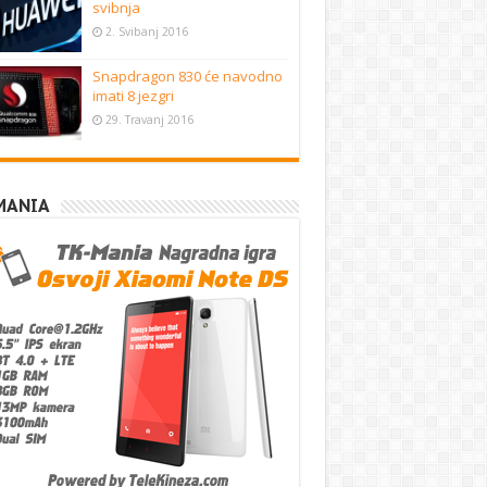
svibnja
2. Svibanj 2016
Snapdragon 830 će navodno
imati 8 jezgri
29. Travanj 2016
MANIA