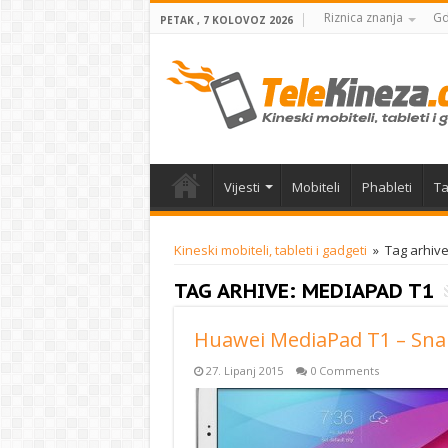
Riznica znanja
Gd
PETAK , 7 KOLOVOZ 2026
Vijesti
Mobiteli
Phableti
Ta
Kineski mobiteli, tableti i gadgeti
»
Tag arhive
TAG ARHIVE:
MEDIAPAD T1
Huawei MediaPad T1 – Sna
27. Lipanj 2015
0 Comments