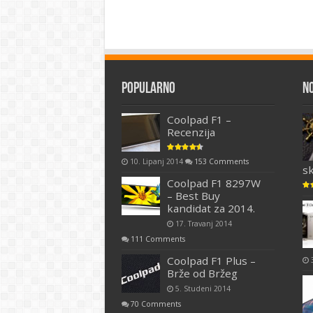
Popularno
N
Coolpad F1 –
Recenzija
10. Lipanj 2014
153 Comments
s
Coolpad F1 8297W
– Best Buy
kandidat za 2014.
17. Travanj 2014
111 Comments
Coolpad F1 Plus –
Brže od Bržeg
5. Studeni 2014
70 Comments