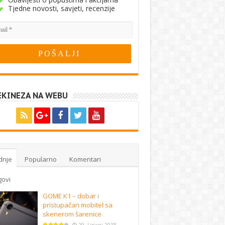
Tjedne novosti, savjeti, recenzije
EKINEZA NA WEBU
dnje
Popularno
Komentari
govi
GOME K1 – dobar i
pristupačan mobitel sa
skenerom šarenice