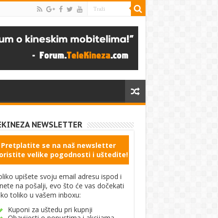
EKINEZA NEWSLETTER
Pretplatite se na naš newsletter
oristite velike pogodnosti i uštedite!
liko upišete svoju email adresu ispod i
knete na pošalji, evo što će vas dočekati
ko toliko u vašem inboxu:
Kuponi za uštedu pri kupnji
Obavijesti o popustima i akcijama