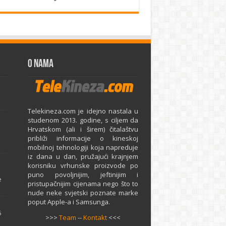
O Nama
Telekineza.com je idejno nastala u
studenom 2013. godine, s ciljem da
Hrvatskom (ali i širem) čitalaštvu
približi informacije o kineskoj
mobilnoj tehnologiji koja napreduje
iz dana u dan, pružajući krajnjem
e
korisniku vrhunske proizvode po
puno povoljnijim, jeftinijim i
e
pristupačnijim cijenama nego što to
nude neke svjetski poznate marke
poput Apple-a i Samsunga.
5
>>>
Team
--
Kontakt
<<<