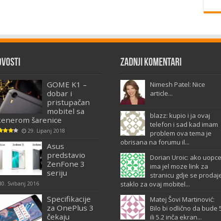
ovosti
Zadnji komentari
GOME K1 –
Nimesh Patel: Nice
dobar i
article...
pristupačan
mobitel sa
blazz: kupio i ja ovaj
kenerom šarenice
telefon i sad kad imam
29. Lipanj 2018
problem ova tema je
obrisana na forumu il...
Asus
predstavio
Dorian Uroic: ako uopc
ZenFone 3
ima jel moze link za
seriju
stranicu gdje se prodaj
staklo za ovaj mobitel...
30. Svibanj 2016
Specifikacije
Matej Šovi Martinović:
za OnePlus 3
Bilo bi odlično da bude 
čekaju
ili 5.2 inča ekran...