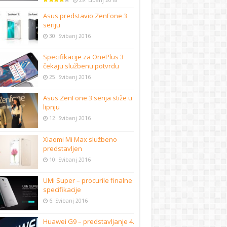
29. Lipanj 2018
Asus predstavio ZenFone 3
seriju
30. Svibanj 2016
Specifikacije za OnePlus 3
čekaju službenu potvrdu
25. Svibanj 2016
Asus ZenFone 3 serija stiže u
lipnju
12. Svibanj 2016
Xiaomi Mi Max službeno
predstavljen
10. Svibanj 2016
UMi Super – procurile finalne
specifikacije
6. Svibanj 2016
Huawei G9 – predstavljanje 4.