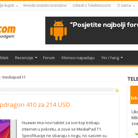
je kupiti
Kineski mobilni brendovi
Uštedi s Telekinezom!
O nama
bleti
Recenzije
Forum
Klonovi napadaju
Yin i Yang
: mediapad t1
TEL
Isk
pdragon 410 za 214 USD
Uko
kli
Huawei ima novi tablet za sve koji trebaju
sva
internet u pokretu, a zove se MediaPad T1.
Specifikacije ne obaraju s nogu, no sasvim su