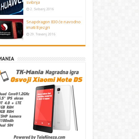
svibnja
2. Svibanj 2016
Snapdragon 830 će navodno
imati 8 jezgri
29. Travanj 2016
MANIA