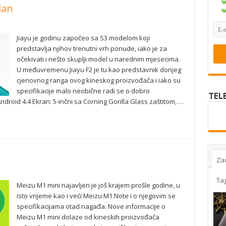
lan
Jiayu je godinu započeo sa S3 modelom koji
predstavlja njihov trenutni vrh ponude, iako je za
očekivati i nešto skuplji model u narednim mjesecima.
U međuvremenu Jiayu F2 je tu kao predstavnik donjeg
cjenovnog ranga ovog kineskog proizvođača i iako su
specifikacije malo neobične radi se o dobro
TEL
droid 4.4 Ekran: 5-inčni sa Corning Gorilla Glass zaštitom, …
Za
Ta
Meizu M1 mini najavljen je još krajem prošle godine, u
isto vrijeme kao i veći Meizu M1 Note i o njegovim se
specifikacijama otad nagađa. Nove informacije o
Meizu M1 mini dolaze od kineskih proizvođača