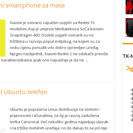
jni smartphone za mase
Xiaomi je ostvario zapažen uspjeh sa Redmi 1S
modelom, koji je umjesto Mediatekova SoCa koristio
Snapdragon 400. Osobiti uspjeh ostvarili su na
tržištima u razvoju poput indijskog, na kojem su za
nisku cijenu ponudili vrlo dobro opremljen uređaj.
Njegov naslijednik, Xiaomi Redmi 2 ne odskače previše
TK-
 karakteristikama, ipak ono najvažnije je da ne …
vi Ubuntu telefon
Ubuntu je popularna Linux distribucija na stolnim i
prijenosnim računalima, za čiji je razvoj zadužena
tvrtka Canonical. Već nekoliko godina najavljuju ulazak
i na tržište mobilnih uređaja, no do danas to se još nije