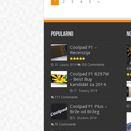
1
2
3
4
5
»
Popularno
N
Coolpad F1 –
Recenzija
10. Lipanj 2014
153 Comments
s
Coolpad F1 8297W
– Best Buy
kandidat za 2014.
17. Travanj 2014
111 Comments
Coolpad F1 Plus –
Brže od Bržeg
5. Studeni 2014
70 Comments