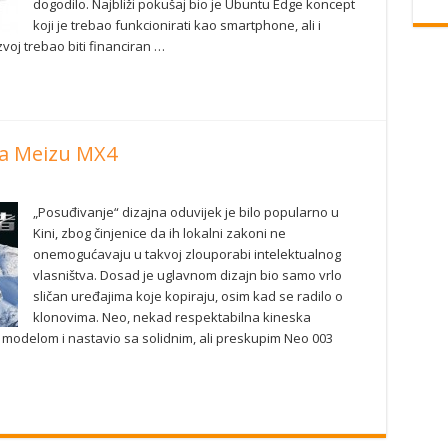
dogodilo. Najbliži pokušaj bio je Ubuntu Edge koncept
koji je trebao funkcionirati kao smartphone, ali i
voj trebao biti financiran …
a Meizu MX4
„Posuđivanje“ dizajna oduvijek je bilo popularno u
Kini, zbog činjenice da ih lokalni zakoni ne
onemogućavaju u takvoj zlouporabi intelektualnog
vlasništva. Dosad je uglavnom dizajn bio samo vrlo
sličan uređajima koje kopiraju, osim kad se radilo o
klonovima. Neo, nekad respektabilna kineska
2 modelom i nastavio sa solidnim, ali preskupim Neo 003