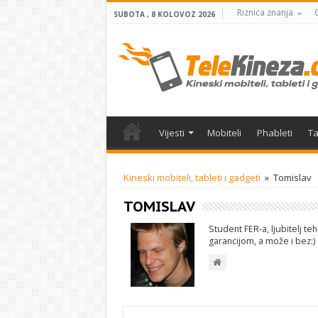
Riznica znanja
SUBOTA , 8 KOLOVOZ 2026
Vijesti
Mobiteli
Phableti
Ta
Kineski mobiteli, tableti i gadgeti
»
Tomislav
TOMISLAV
Student FER-a, ljubitelj teh
garancijom, a može i bez:)