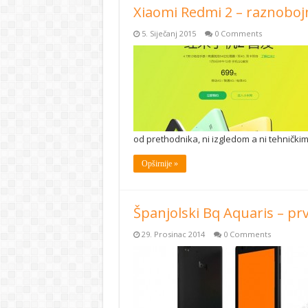
Xiaomi Redmi 2 – raznobo
5. Siječanj 2015
0 Comments
od prethodnika, ni izgledom a ni tehničkim
Opširnije »
Španjolski Bq Aquaris – pr
29. Prosinac 2014
0 Comments