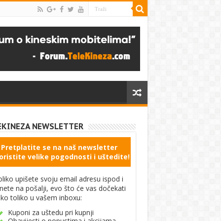
EKINEZA NEWSLETTER
Pretplatite se na naš newsletter
oristite velike pogodnosti i uštedite!
liko upišete svoju email adresu ispod i
knete na pošalji, evo što će vas dočekati
ko toliko u vašem inboxu:
Kuponi za uštedu pri kupnji
Obavijesti o popustima i akcijama