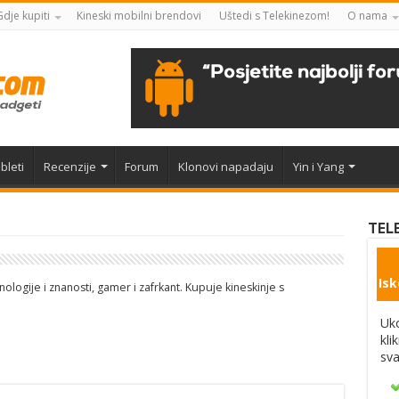
Gdje kupiti
Kineski mobilni brendovi
Uštedi s Telekinezom!
O nama
bleti
Recenzije
Forum
Klonovi napadaju
Yin i Yang
TEL
Isk
nologije i znanosti, gamer i zafrkant. Kupuje kineskinje s
Uko
kli
sva