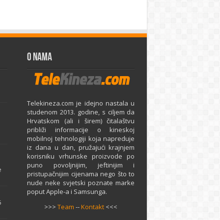
O Nama
Telekineza.com je idejno nastala u
studenom 2013. godine, s ciljem da
Hrvatskom (ali i širem) čitalaštvu
približi informacije o kineskoj
mobilnoj tehnologiji koja napreduje
iz dana u dan, pružajući krajnjem
e
korisniku vrhunske proizvode po
puno povoljnijim, jeftinijim i
e
pristupačnijim cijenama nego što to
nude neke svjetski poznate marke
poput Apple-a i Samsunga.
5
>>>
Team
--
Kontakt
<<<