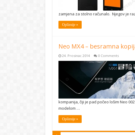
zamjena za stolno računalo. Njegov je raz
Opširnije »
Neo MX4 – besramna kopij
24. Prosinac 2014
0 Comments
kompanija, čiji je pad počeo lošim Neo 00
modelom …
Opširnije »