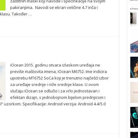
zaštitnih maski koji navode i specifikacije na svojim
pakiranjima. Navodi se ekran veličine 4.7 inča i
u klasu. Također …
iOcean 2015. godinu otvara izlaskom uređaja ne
previše maštovita imena, iOcean M6752. Ime indicira
upotrebu MT6752 SoCa koji je trenutno najčešći izbor
za uređaje srednje i niže srednje klase. U ovom
slučaju iOcean se odlučio i za vrlo jednostavan i
efektan dizajn, s jednobojnom bijelom prednjicom i
 uzorkom. Specifikacije: Android verzija: Android 4.4/5.0