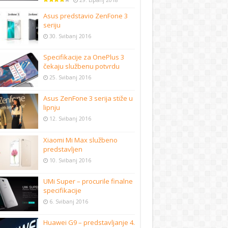
29. Lipanj 2018
Asus predstavio ZenFone 3
seriju
30. Svibanj 2016
Specifikacije za OnePlus 3
čekaju službenu potvrdu
25. Svibanj 2016
Asus ZenFone 3 serija stiže u
lipnju
12. Svibanj 2016
Xiaomi Mi Max službeno
predstavljen
10. Svibanj 2016
UMi Super – procurile finalne
specifikacije
6. Svibanj 2016
Huawei G9 – predstavljanje 4.