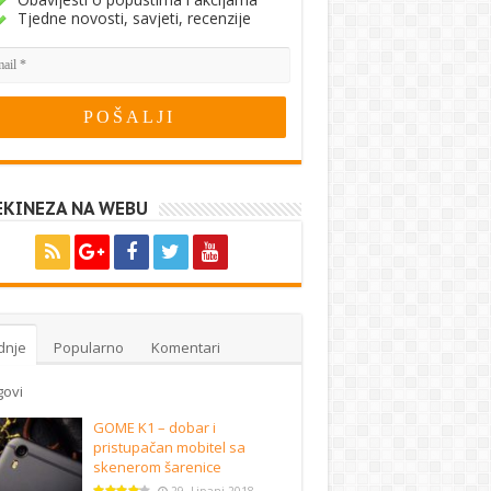
Tjedne novosti, savjeti, recenzije
EKINEZA NA WEBU
dnje
Popularno
Komentari
govi
GOME K1 – dobar i
pristupačan mobitel sa
skenerom šarenice