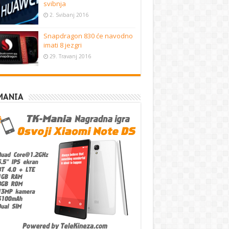
svibnja
2. Svibanj 2016
Snapdragon 830 će navodno
imati 8 jezgri
29. Travanj 2016
MANIA