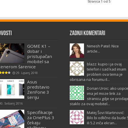
Stranica 1 od 5
ovosti
Zadnji komentari
GOME K1 –
Nimesh Patel: Nice
dobar i
article...
pristupačan
mobitel sa
blazz: kupio i ja ovaj
kenerom šarenice
telefon i sad kad imam
29. Lipanj 2018
problem ova tema je
obrisana na forumu il...
Asus
predstavio
Dorian Uroic: ako uopc
ZenFone 3
ima jel moze link za
seriju
stranicu gdje se prodaj
staklo za ovaj mobitel...
30. Svibanj 2016
Specifikacije
Matej Šovi Martinović:
za OnePlus 3
Bilo bi odlično da bude 
čekaju
ili 5.2 inča ekran...
službenu