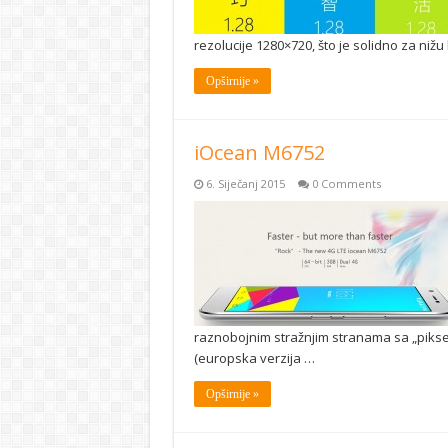
rezolucije 1280×720, što je solidno za niž
Opširnije »
iOcean M6752
6. Siječanj 2015
0 Comments
raznobojnim stražnjim stranama sa „piksel“
(europska verzija …
Opširnije »