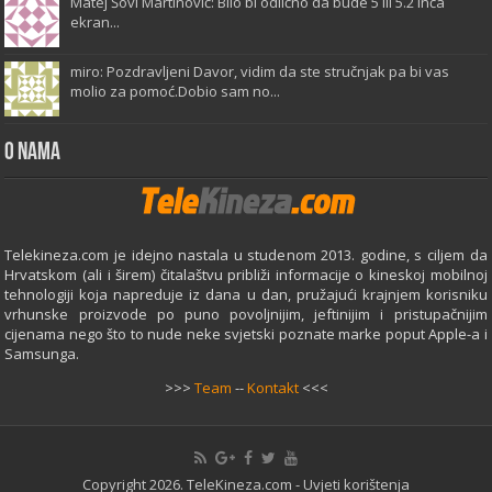
Matej Šovi Martinović: Bilo bi odlično da bude 5 ili 5.2 inča
ekran...
miro: Pozdravljeni Davor, vidim da ste stručnjak pa bi vas
molio za pomoć.Dobio sam no...
O Nama
Telekineza.com je idejno nastala u studenom 2013. godine, s ciljem da
Hrvatskom (ali i širem) čitalaštvu približi informacije o kineskoj mobilnoj
tehnologiji koja napreduje iz dana u dan, pružajući krajnjem korisniku
vrhunske proizvode po puno povoljnijim, jeftinijim i pristupačnijim
cijenama nego što to nude neke svjetski poznate marke poput Apple-a i
Samsunga.
>>>
Team
--
Kontakt
<<<
Copyright 2026. TeleKineza.com -
Uvjeti korištenja