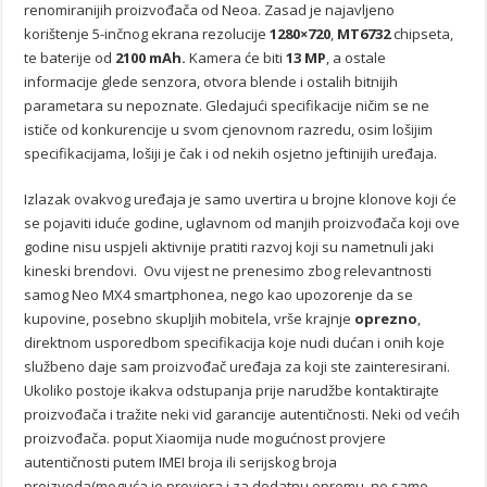
renomiranijih proizvođača od Neoa. Zasad je najavljeno
korištenje 5-inčnog ekrana rezolucije
1280×720
,
MT6732
chipseta,
te baterije od
2100 mAh.
Kamera će biti
13 MP
, a ostale
informacije glede senzora, otvora blende i ostalih bitnijih
parametara su nepoznate. Gledajući specifikacije ničim se ne
ističe od konkurencije u svom cjenovnom razredu, osim lošijim
specifikacijama, lošiji je čak i od nekih osjetno jeftinijih uređaja.
Izlazak ovakvog uređaja je samo uvertira u brojne klonove koji će
se pojaviti iduće godine, uglavnom od manjih proizvođača koji ove
godine nisu uspjeli aktivnije pratiti razvoj koji su nametnuli jaki
kineski brendovi. Ovu vijest ne prenesimo zbog relevantnosti
samog Neo MX4 smartphonea, nego kao upozorenje da se
kupovine, posebno skupljih mobitela, vrše krajnje
oprezno
,
direktnom usporedbom specifikacija koje nudi dućan i onih koje
službeno daje sam proizvođač uređaja za koji ste zainteresirani.
Ukoliko postoje ikakva odstupanja prije narudžbe kontaktirajte
proizvođača i tražite neki vid garancije autentičnosti. Neki od većih
proizvođača. poput Xiaomija nude mogućnost provjere
autentičnosti putem IMEI broja ili serijskog broja
proizvoda(moguća je provjera i za dodatnu opremu, ne samo