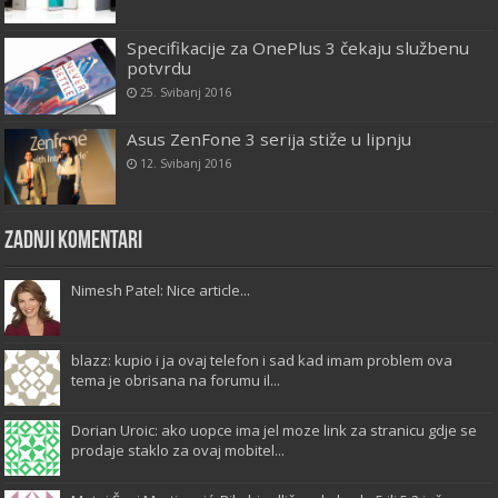
Specifikacije za OnePlus 3 čekaju službenu
potvrdu
25. Svibanj 2016
Asus ZenFone 3 serija stiže u lipnju
12. Svibanj 2016
Zadnji komentari
Nimesh Patel: Nice article...
blazz: kupio i ja ovaj telefon i sad kad imam problem ova
tema je obrisana na forumu il...
Dorian Uroic: ako uopce ima jel moze link za stranicu gdje se
prodaje staklo za ovaj mobitel...