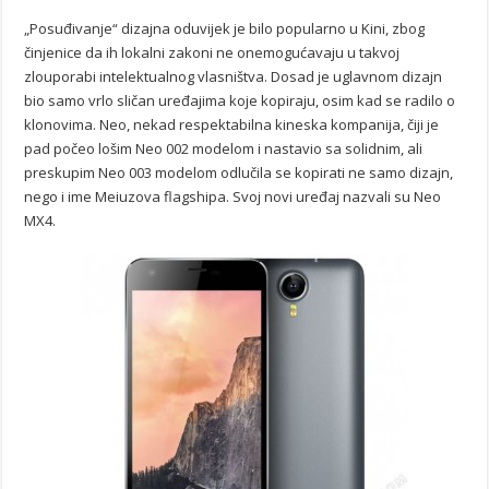
„Posuđivanje“ dizajna oduvijek je bilo popularno u Kini, zbog
činjenice da ih lokalni zakoni ne onemogućavaju u takvoj
zlouporabi intelektualnog vlasništva. Dosad je uglavnom dizajn
bio samo vrlo sličan uređajima koje kopiraju, osim kad se radilo o
klonovima. Neo, nekad respektabilna kineska kompanija, čiji je
pad počeo lošim Neo 002 modelom i nastavio sa solidnim, ali
preskupim Neo 003 modelom odlučila se kopirati ne samo dizajn,
nego i ime Meiuzova flagshipa. Svoj novi uređaj nazvali su Neo
MX4.