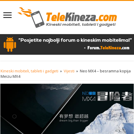
Kineski mobiteli, tableti i gadgeti
»
Vijesti
»
Neo MX4 – besramna kopija
Meizu MX4