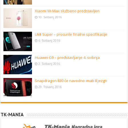
Xiaomi Mi Max službeno predstavljen
10. Svibanj 2016
UMi Super – procurile finalne specifikacije
6. Svibanj 2016
Huawei G9 – predstavljanje 4. svibnja
2. Svibanj 2016
Snapdragon 830 će navodno imati 8 jezgri
29. Travanj 2016
TK-MANIA