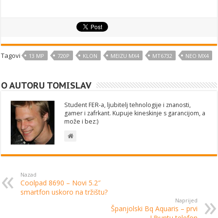
Tagovi
13 MP
720P
KLON
MEIZU MX4
MT6732
NEO MX4
O AUTORU TOMISLAV
Student FER-a, ljubitelj tehnologije i znanosti,
gamer i zafrkant. Kupuje kineskinje s garancijom, a
može i bez:)
Nazad
Coolpad 8690 – Novi 5.2″
smartfon uskoro na tržištu?
Naprijed
Španjolski Bq Aquaris – prvi
Ubuntu telefon