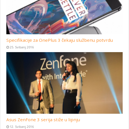
Specifikacije za OnePlus 3 čekaju službenu potvrdu
25. Svibanj 2016
Asus ZenFone 3 serija stiže u lipnju
12. Svibanj 2016