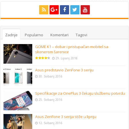
Zadnje
Popularno
Komentari
Tagovi
GOME K1 – dobar i pristupačan mobitel sa
skenerom šarenice
29. Lipanj 2018
Asus predstavio ZenFone 3 seriju
30. Svibanj 2016
Specifikacije za OnePlus 3 čekaju službenu potvrdu
25. Svibanj 2016
Asus ZenFone 3 serija stiže u lipnju
12. Svibanj 2016