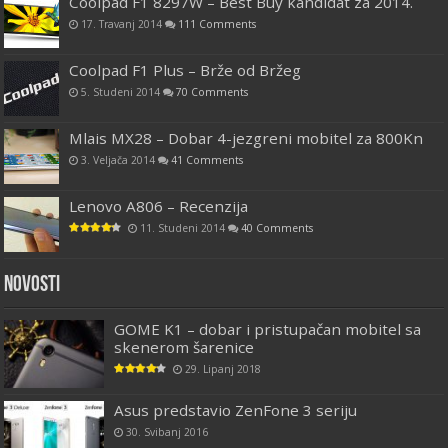
Coolpad F1 8297W – Best Buy kandidat za 2014.
17. Travanj 2014
111 Comments
Coolpad F1 Plus – Brže od Bržeg
5. Studeni 2014
70 Comments
Mlais MX28 – Dobar 4-jezgreni mobitel za 800Kn
3. Veljača 2014
41 Comments
Lenovo A806 – Recenzija
11. Studeni 2014
40 Comments
Novosti
GOME K1 – dobar i pristupačan mobitel sa
skenerom šarenice
29. Lipanj 2018
Asus predstavio ZenFone 3 seriju
30. Svibanj 2016