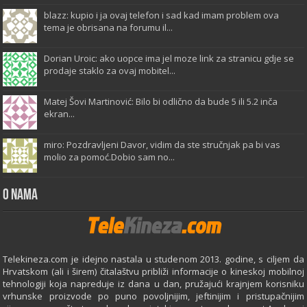
blazz: kupio i ja ovaj telefon i sad kad imam problem ova
tema je obrisana na forumu il...
Dorian Uroic: ako uopce ima jel moze link za stranicu gdje se
prodaje staklo za ovaj mobitel...
Matej Šovi Martinović: Bilo bi odlično da bude 5 ili 5.2 inča
ekran...
miro: Pozdravljeni Davor, vidim da ste stručnjak pa bi vas
molio za pomoć.Dobio sam no...
O Nama
Telekineza.com je idejno nastala u studenom 2013. godine, s ciljem da
Hrvatskom (ali i širem) čitalaštvu približi informacije o kineskoj mobilnoj
tehnologiji koja napreduje iz dana u dan, pružajući krajnjem korisniku
vrhunske proizvode po puno povoljnijim, jeftinijim i pristupačnijim