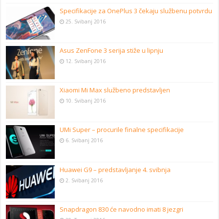
Specifikacije za OnePlus 3 čekaju službenu potvrdu
25. Svibanj 2016
Asus ZenFone 3 serija stiže u lipnju
12. Svibanj 2016
Xiaomi Mi Max službeno predstavljen
10. Svibanj 2016
UMi Super – procurile finalne specifikacije
6. Svibanj 2016
Huawei G9 – predstavljanje 4. svibnja
2. Svibanj 2016
Snapdragon 830 će navodno imati 8 jezgri