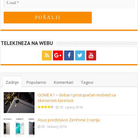
TELEKINEZA NA WEBU
Zadnje
Popularno
Komentari
Tagovi
GOME K1 – dobar i pristupačan mobitel sa
skenerom šarenice
29. Lipanj 2018
Asus predstavio ZenFone 3 seriju
30. Svibanj 2016