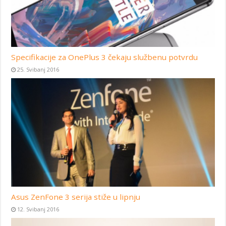
Specifikacije za OnePlus 3 čekaju službenu potvrdu
25. Svibanj 2016
Asus ZenFone 3 serija stiže u lipnju
12. Svibanj 2016