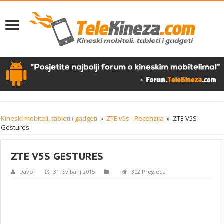
Kineski mobiteli, tableti i gadgeti
»
ZTE v5s - Recenzija
»
ZTE V5S
Gestures
ZTE V5S GESTURES
Davor
31. Svibanj 2015
302 Pregleda