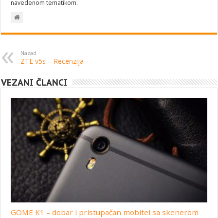
navedenom tematikom.
Nazad
ZTE v5s – Recenzija
VEZANI ČLANCI
GOME K1 – dobar i pristupačan mobitel sa skenerom