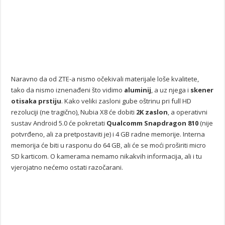
Naravno da od ZTE-a nismo očekivali materijale loše kvalitete,
tako da nismo iznenađeni što vidimo
aluminij
, a uz njega i
skener
otisaka prstiju
. Kako veliki zasloni gube oštrinu pri full HD
rezoluciji (ne tragično), Nubia X8 će dobiti
2K zaslon
, a operativni
sustav Android 5.0 će pokretati
Qualcomm Snapdragon 810
(nije
potvrđeno, ali za pretpostaviti je) i 4 GB radne memorije. Interna
memorija će biti u rasponu do 64 GB, ali će se moći proširiti micro
SD karticom. O kamerama nemamo nikakvih informacija, ali i tu
vjerojatno nećemo ostati razočarani.