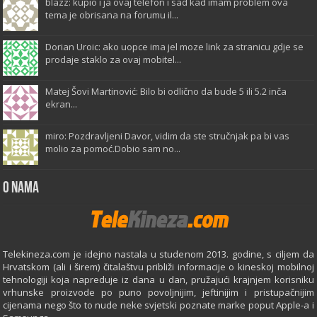
blazz: kupio i ja ovaj telefon i sad kad imam problem ova
tema je obrisana na forumu il...
Dorian Uroic: ako uopce ima jel moze link za stranicu gdje se
prodaje staklo za ovaj mobitel...
Matej Šovi Martinović: Bilo bi odlično da bude 5 ili 5.2 inča
ekran...
miro: Pozdravljeni Davor, vidim da ste stručnjak pa bi vas
molio za pomoć.Dobio sam no...
O Nama
Telekineza.com je idejno nastala u studenom 2013. godine, s ciljem da
Hrvatskom (ali i širem) čitalaštvu približi informacije o kineskoj mobilnoj
tehnologiji koja napreduje iz dana u dan, pružajući krajnjem korisniku
vrhunske proizvode po puno povoljnijim, jeftinijim i pristupačnijim
cijenama nego što to nude neke svjetski poznate marke poput Apple-a i