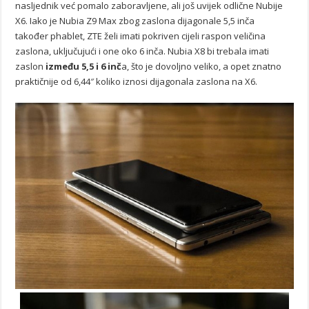
nasljednik već pomalo zaboravljene, ali još uvijek odlične Nubije
X6. Iako je Nubia Z9 Max zbog zaslona dijagonale 5,5 inča
također phablet, ZTE želi imati pokriven cijeli raspon veličina
zaslona, uključujući i one oko 6 inča. Nubia X8 bi trebala imati
zaslon
između 5,5 i 6 inč
a, što je dovoljno veliko, a opet znatno
praktičnije od 6,44″ koliko iznosi dijagonala zaslona na X6.