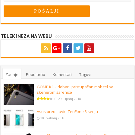
TELEKINEZA NA WEBU
Zadnje
Popularno
Komentari
Tagovi
GOME K1 – dobar i pristupačan mobitel sa
skenerom šarenice
29. Lipanj 2018
Asus predstavio ZenFone 3 seriju
30. Svibanj 2016