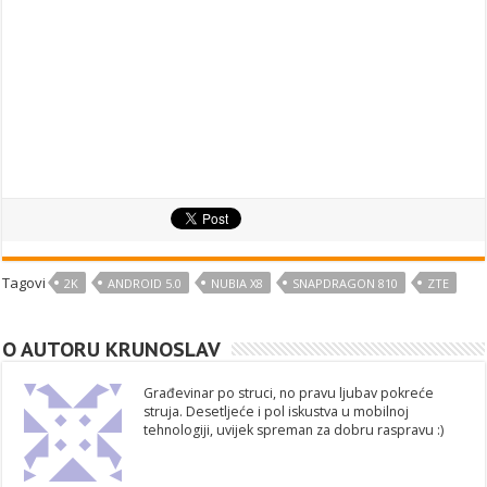
Tagovi
2K
ANDROID 5.0
NUBIA X8
SNAPDRAGON 810
ZTE
O AUTORU KRUNOSLAV
Građevinar po struci, no pravu ljubav pokreće
struja. Desetljeće i pol iskustva u mobilnoj
tehnologiji, uvijek spreman za dobru raspravu :)