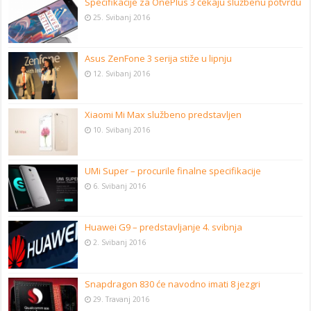
Specifikacije za OnePlus 3 čekaju službenu potvrdu
25. Svibanj 2016
Asus ZenFone 3 serija stiže u lipnju
12. Svibanj 2016
Xiaomi Mi Max službeno predstavljen
10. Svibanj 2016
UMi Super – procurile finalne specifikacije
6. Svibanj 2016
Huawei G9 – predstavljanje 4. svibnja
2. Svibanj 2016
Snapdragon 830 će navodno imati 8 jezgri
29. Travanj 2016