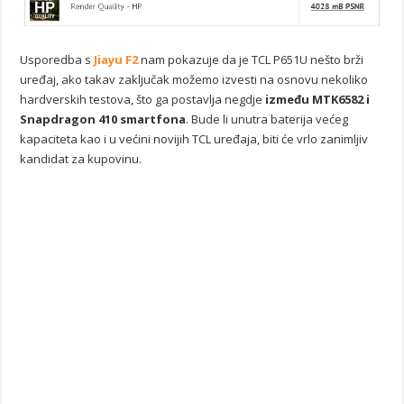
Usporedba s
Jiayu F2
nam pokazuje da je TCL P651U nešto brži
uređaj, ako takav zaključak možemo izvesti na osnovu nekoliko
hardverskih testova, što ga postavlja negdje
između MTK6582 i
Snapdragon 410 smartfona
. Bude li unutra baterija većeg
kapaciteta kao i u većini novijih TCL uređaja, biti će vrlo zanimljiv
kandidat za kupovinu.