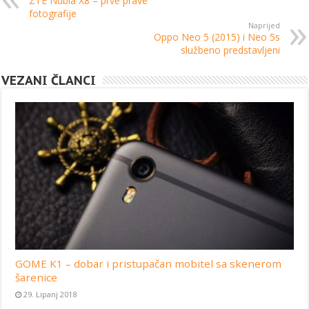
ZTE Nubia X8 – prve prave
fotografije
Naprijed
Oppo Neo 5 (2015) i Neo 5s
službeno predstavljeni
VEZANI ČLANCI
GOME K1 – dobar i pristupačan mobitel sa skenerom
šarenice
29. Lipanj 2018