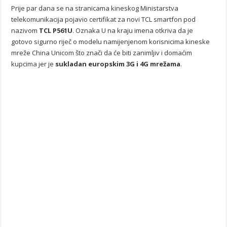
Prije par dana se na stranicama kineskog Ministarstva
telekomunikacija pojavio certifikat za novi TCL smartfon pod
nazivom
TCL P561U
. Oznaka U na kraju imena otkriva da je
gotovo sigurno riječ o modelu namijenjenom korisnicima kineske
mreže China Unicom što znači da će biti zanimljiv i domaćim
kupcima jer je
sukladan europskim 3G i 4G mrežama
.