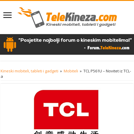
Kineski mobiteli, tableti i gadgeti
»
Mobiteli
»
TCL P561U – Novitet iz TCL-
a