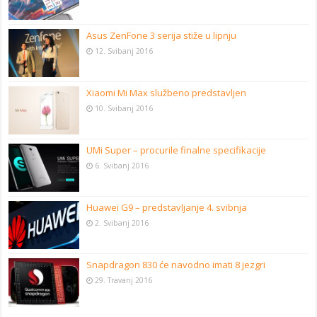
Asus ZenFone 3 serija stiže u lipnju
12. Svibanj 2016
Xiaomi Mi Max službeno predstavljen
10. Svibanj 2016
UMi Super – procurile finalne specifikacije
6. Svibanj 2016
Huawei G9 – predstavljanje 4. svibnja
2. Svibanj 2016
Snapdragon 830 će navodno imati 8 jezgri
29. Travanj 2016