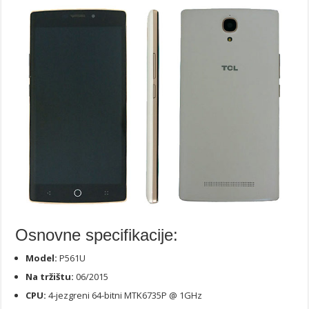
Osnovne specifikacije:
Model:
P561U
Na tržištu:
06/2015
CPU:
4-jezgreni 64-bitni MTK6735P @ 1GHz