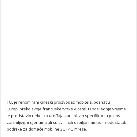
TCL je renomirani kineski proizvođač mobitela, poznat u
Europi preko svoje francuske tvrtke Alcatel. U posljednje vrijeme
je predstavio nekoliko uređaja zanimljivih specifikacija po još
zanimljivijim cijenama ali su svi imali ozbiljan minus – nedostatak
podrške za domaće mobilne 3G i 4G mreže.