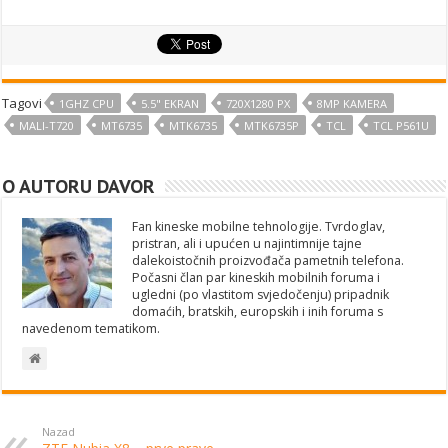
Tagovi
1GHZ CPU
5.5" EKRAN
720X1280 PX
8MP KAMERA
MALI-T720
MT6735
MTK6735
MTK6735P
TCL
TCL P561U
O AUTORU DAVOR
Fan kineske mobilne tehnologije. Tvrdoglav,
pristran, ali i upućen u najintimnije tajne
dalekoistočnih proizvođača pametnih telefona.
Počasni član par kineskih mobilnih foruma i
ugledni (po vlastitom svjedočenju) pripadnik
domaćih, bratskih, europskih i inih foruma s
navedenom tematikom.
Nazad