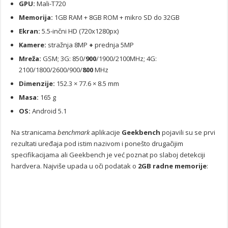
GPU:
Mali-T720
Memorija:
1GB RAM + 8GB ROM + mikro SD do 32GB
Ekran:
5.5-inčni HD (720x1280px)
Kamere:
stražnja 8MP
+
prednja 5MP
Mreža:
GSM; 3G: 850/
900
/1900/2100MHz; 4G:
2100/1800/2600/900/
800
MHz
Dimenzije:
152.3 × 77.6 × 8.5 mm
Masa:
165 g
OS:
Android 5.1
Na stranicama
benchmark
aplikacije
Geekbench
pojavili su se prvi
rezultati uređaja pod istim nazivom i ponešto drugačijim
specifikacijama ali Geekbench je već poznat po slaboj detekciji
hardvera. Najviše upada u oči podatak o
2GB radne memorije
: