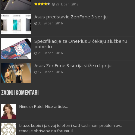
29. Lipanj 2018
Asus predstavio ZenFone 3 seriju
30. Svibanj 2016
Specifikacije za OnePlus 3 čekaju službenu
potvrdu
25. Svibanj 2016
Asus ZenFone 3 serija stiže u lipnju
12. Svibanj 2016
Zadnji komentari
Nimesh Patel: Nice article...
blazz: kupio i ja ovaj telefon i sad kad imam problem ova
tema je obrisana na forumu il...