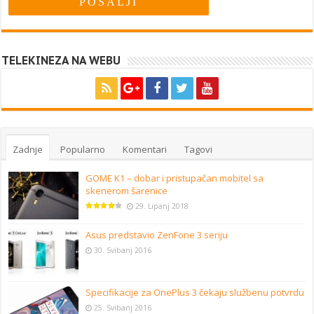
TELEKINEZA NA WEBU
Zadnje
Popularno
Komentari
Tagovi
GOME K1 – dobar i pristupačan mobitel sa
skenerom šarenice
29. Lipanj 2018
Asus predstavio ZenFone 3 seriju
30. Svibanj 2016
Specifikacije za OnePlus 3 čekaju službenu potvrdu
25. Svibanj 2016