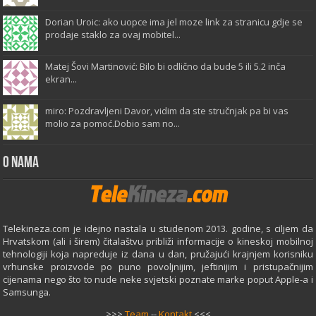
Dorian Uroic: ako uopce ima jel moze link za stranicu gdje se
prodaje staklo za ovaj mobitel...
Matej Šovi Martinović: Bilo bi odlično da bude 5 ili 5.2 inča
ekran...
miro: Pozdravljeni Davor, vidim da ste stručnjak pa bi vas
molio za pomoć.Dobio sam no...
O Nama
Telekineza.com je idejno nastala u studenom 2013. godine, s ciljem da
Hrvatskom (ali i širem) čitalaštvu približi informacije o kineskoj mobilnoj
tehnologiji koja napreduje iz dana u dan, pružajući krajnjem korisniku
vrhunske proizvode po puno povoljnijim, jeftinijim i pristupačnijim
cijenama nego što to nude neke svjetski poznate marke poput Apple-a i
Samsunga.
>>>
Team
--
Kontakt
<<<