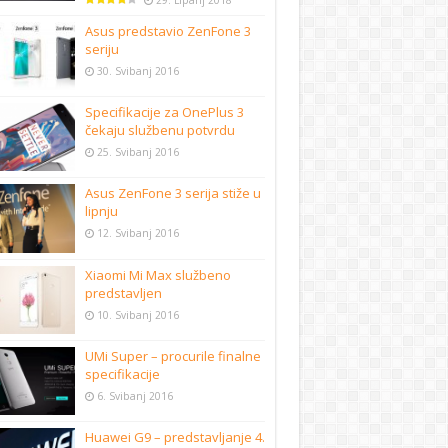
29. Lipanj 2018
Asus predstavio ZenFone 3
seriju
30. Svibanj 2016
Specifikacije za OnePlus 3
čekaju službenu potvrdu
25. Svibanj 2016
Asus ZenFone 3 serija stiže u
lipnju
12. Svibanj 2016
Xiaomi Mi Max službeno
predstavljen
10. Svibanj 2016
UMi Super – procurile finalne
specifikacije
6. Svibanj 2016
Huawei G9 – predstavljanje 4.