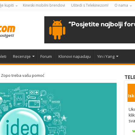
je kupiti
Kineski mobilni brendovi
Uštedi s Telekinezom!
O nama
leti
Recenzije
Forum
Klonovi napadaju
Yin i Yang
Zopo treba vašu pomoć
TEL
Isk
Uko
kli
sva