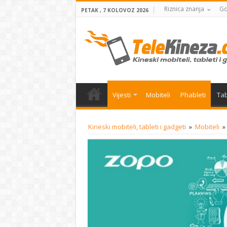
Riznica znanja
Gd
PETAK , 7 KOLOVOZ 2026
Vijesti
Mobiteli
Phableti
Tab
Kineski mobiteli, tableti i gadgeti
»
Mobiteli
»