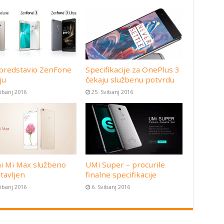
predstavio ZenFone
Specifikacije za OnePlus 3
ju
čekaju službenu potvrdu
vibanj 2016
25. Svibanj 2016
i Mi Max službeno
UMi Super – procurile
tavljen
finalne specifikacije
vibanj 2016
6. Svibanj 2016