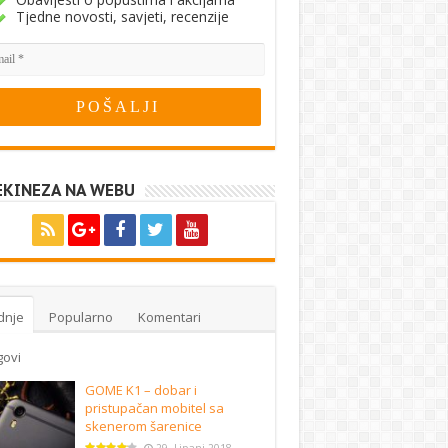
Tjedne novosti, savjeti, recenzije
EKINEZA NA WEBU
dnje
Popularno
Komentari
govi
GOME K1 – dobar i
pristupačan mobitel sa
skenerom šarenice