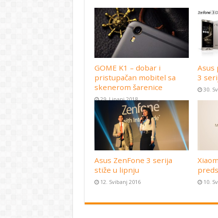
GOME K1 – dobar i
Asus 
pristupačan mobitel sa
3 seri
skenerom šarenice
30. S
29. Lipanj 2018
Asus ZenFone 3 serija
Xiaom
stiže u lipnju
preds
12. Svibanj 2016
10. S