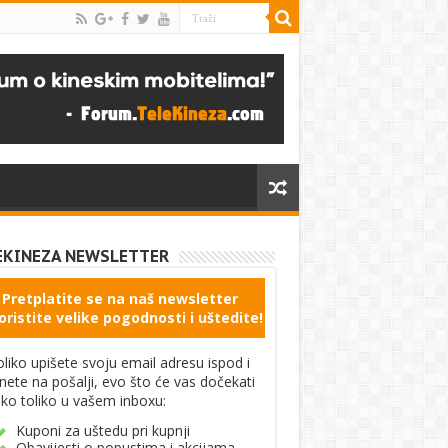
EKINEZA NEWSLETTER
Pretplatite se na naš newsletter
oristite velike pogodnosti i uštedite!
liko upišete svoju email adresu ispod i
knete na pošalji, evo što će vas dočekati
ko toliko u vašem inboxu:
Kuponi za uštedu pri kupnji
Obavijesti o popustima i akcijama