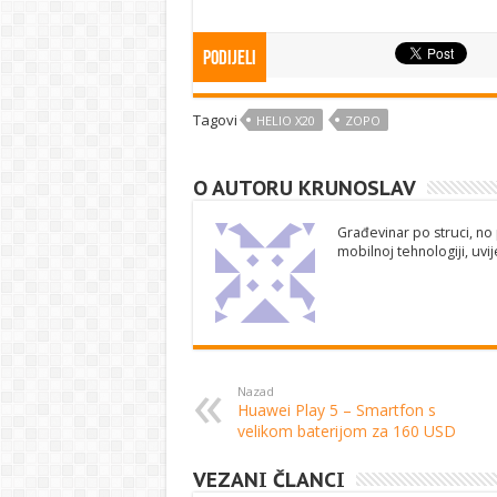
Podijeli
Tagovi
HELIO X20
ZOPO
O AUTORU KRUNOSLAV
Građevinar po struci, no 
mobilnoj tehnologiji, uv
Nazad
Huawei Play 5 – Smartfon s
velikom baterijom za 160 USD
VEZANI ČLANCI