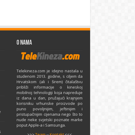
O Nama
Telekineza.com je idejno nastala u
studenom 2013. godine, s ciljem da
Hrvatskom (ali i širem) čitalaštvu
približi informacije o kineskoj
mobilnoj tehnologiji koja napreduje
iz dana u dan, pružajući krajnjem
e
korisniku vrhunske proizvode po
puno povoljnijim, jeftinijim i
e
pristupačnijim cijenama nego što to
nude neke svjetski poznate marke
poput Apple-a i Samsunga.
5
>>>
Team
--
Kontakt
<<<