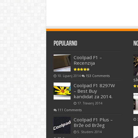
Popularno
N
Coolpad F1 –
Recenzija
10. Lipanj 2014
153 Comments
s
Coolpad F1 8297W
– Best Buy
kandidat za 2014.
17. Travanj 2014
111 Comments
Coolpad F1 Plus –
Brže od Bržeg
5. Studeni 2014