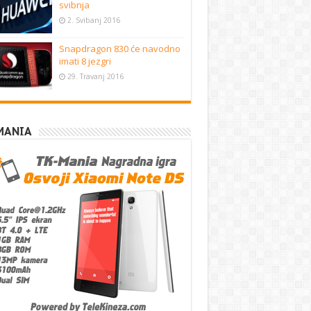
svibnja
2. Svibanj 2016
Snapdragon 830 će navodno
imati 8 jezgri
29. Travanj 2016
MANIA