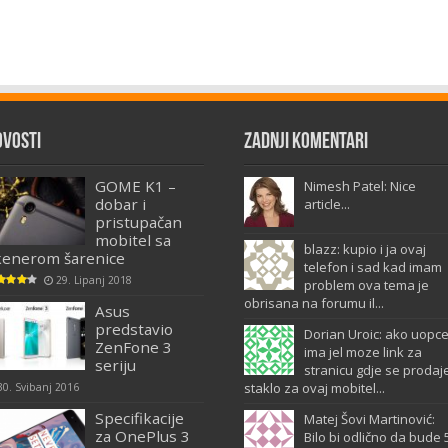
ovosti
Zadnji komentari
GOME K1 –
Nimesh Patel: Nice
dobar i
article...
pristupačan
mobitel sa
blazz: kupio i ja ovaj
kenerom šarenice
telefon i sad kad imam
29. Lipanj 2018
problem ova tema je
obrisana na forumu il...
Asus
predstavio
Dorian Uroic: ako uopc
ZenFone 3
ima jel moze link za
seriju
stranicu gdje se prodaj
staklo za ovaj mobitel...
30. Svibanj 2016
Specifikacije
Matej Šovi Martinović:
za OnePlus 3
Bilo bi odlično da bude 