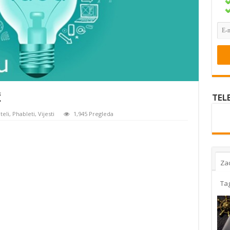
Ć
TEL
teli
,
Phableti
,
Vijesti
1,945 Pregleda
Za
Ta