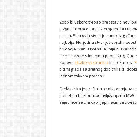
Zopo bi uskoro trebao predstaviti novi pa
jezgri. Taj procesor će vjerojatno biti M
prstiju. Pola ovih stvari je samo nagađanj
najbolje. No, jedna stvar još uvijek nedost
pri dodjeljivanju imena, ali nije ni svako
se ne slažete s imenima poput King, Queen,
Zopovu
službenu stranicu
ili direktno na
F
biti nagrada za sretnog dobitnika (ili dob
jednom takvom procesu.
Cijela tvrtka je prošla kroz niz promjena
pametnih telefona, pojavljivanja na MWC-u
zajednice se čini kao lijepi način za učvr