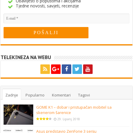
Obavijesti o popustima i akcijama
Tjedne novosti, savjeti, recenzije
TELEKINEZA NA WEBU
Zadnje
Popularno
Komentari
Tagovi
GOME K1 – dobar i pristupačan mobitel sa
skenerom šarenice
29. Lipanj 2018
Asus predstavio ZenFone 3 seriju