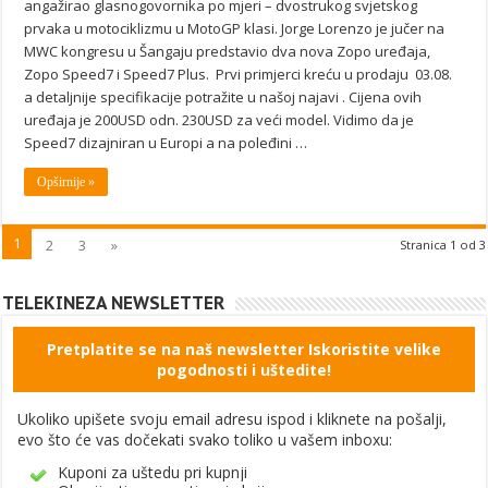
angažirao glasnogovornika po mjeri – dvostrukog svjetskog
prvaka u motociklizmu u MotoGP klasi. Jorge Lorenzo je jučer na
MWC kongresu u Šangaju predstavio dva nova Zopo uređaja,
Zopo Speed7 i Speed7 Plus. Prvi primjerci kreću u prodaju 03.08.
a detaljnije specifikacije potražite u našoj najavi . Cijena ovih
uređaja je 200USD odn. 230USD za veći model. Vidimo da je
Speed7 dizajniran u Europi a na poleđini …
Opširnije »
1
2
3
»
Stranica 1 od 3
TELEKINEZA NEWSLETTER
Pretplatite se na naš newsletter Iskoristite velike
pogodnosti i uštedite!
Ukoliko upišete svoju email adresu ispod i kliknete na pošalji,
evo što će vas dočekati svako toliko u vašem inboxu:
Kuponi za uštedu pri kupnji