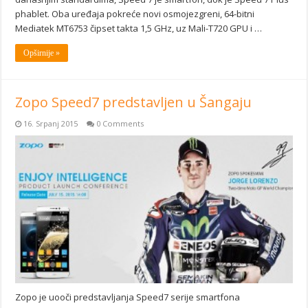
phablet. Oba uređaja pokreće novi osmojezgreni, 64-bitni
Mediatek MT6753 čipset takta 1,5 GHz, uz Mali-T720 GPU i …
Opširnije »
Zopo Speed7 predstavljen u Šangaju
16. Srpanj 2015
0 Comments
Zopo je uooči predstavljanja Speed7 serije smartfona