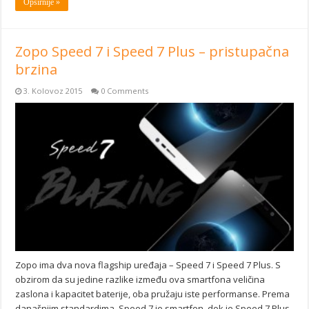
Opširnije »
Zopo Speed 7 i Speed 7 Plus – pristupačna
brzina
3. Kolovoz 2015
0 Comments
Zopo ima dva nova flagship uređaja – Speed 7 i Speed 7 Plus. S
obzirom da su jedine razlike između ova smartfona veličina
zaslona i kapacitet baterije, oba pružaju iste performanse. Prema
današnjim standardima, Speed 7 je smartfon, dok je Speed 7 Plus