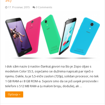
17. Prosinac 2015
0 Comments
I dok sâm naziv (i naslov članka) govori na što je Zopo ciljao s
modelom Color S5.5, osjećamo se dužnima napisati par riječi o
njemu. Dakle, tu je 5,5-inčni zaslon (720p), solidan procesor, no tek
1 GB RAM-a i 8 GB ROM-a. Svjesni smo da se još uvijek proizvode i
telefoni s 512 MB RAM-a (u malom broju, doduše), ali …
Opširnije »