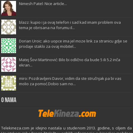
Nimesh Patel: Nice article...
blazz: kupio i ja ovaj telefon i sad kad imam problem ova
tema je obrisana na forumu il...
Dorian Uroic: ako uopce ima jel moze link za stranicu gdje se
prodaje staklo za ovaj mobitel...
Matej Šovi Martinović: Bilo bi odlično da bude 5 ili 5.2 inča
ekran...
miro: Pozdravljeni Davor, vidim da ste stručnjak pa bi vas
molio za pomoć.Dobio sam no...
O Nama
Telekineza.com je idejno nastala u studenom 2013. godine, s ciljem da