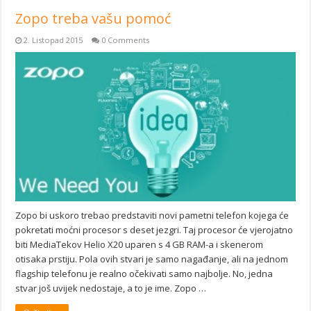
Zopo treba vašu pomoć
2. Listopad 2015
0 Comments
Zopo bi uskoro trebao predstaviti novi pametni telefon kojega će
pokretati moćni procesor s deset jezgri. Taj procesor će vjerojatno
biti MediaTekov Helio X20 uparen s 4 GB RAM-a i skenerom
otisaka prstiju. Pola ovih stvari je samo nagađanje, ali na jednom
flagship telefonu je realno očekivati samo najbolje. No, jedna
stvar još uvijek nedostaje, a to je ime. Zopo …