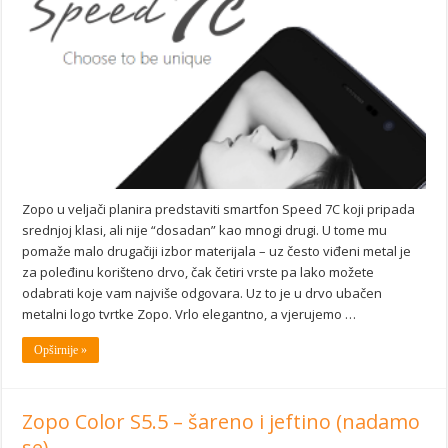
Zopo u veljači planira predstaviti smartfon Speed 7C koji pripada
srednjoj klasi, ali nije “dosadan” kao mnogi drugi. U tome mu
pomaže malo drugačiji izbor materijala – uz često viđeni metal je
za poleđinu korišteno drvo, čak četiri vrste pa lako možete
odabrati koje vam najviše odgovara. Uz to je u drvo ubačen
metalni logo tvrtke Zopo. Vrlo elegantno, a vjerujemo …
Opširnije »
Zopo Color S5.5 – šareno i jeftino (nadamo
se)