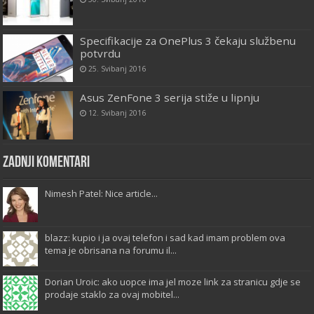
Specifikacije za OnePlus 3 čekaju službenu
potvrdu
25. Svibanj 2016
Asus ZenFone 3 serija stiže u lipnju
12. Svibanj 2016
Zadnji komentari
Nimesh Patel: Nice article...
blazz: kupio i ja ovaj telefon i sad kad imam problem ova
tema je obrisana na forumu il...
Dorian Uroic: ako uopce ima jel moze link za stranicu gdje se
prodaje staklo za ovaj mobitel...