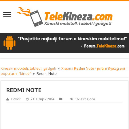
Kineski mobiteli, tableti i gadgeti
»
Xiaomi Redmi Note - jeftini 8-jezgreni
popularni "kinez"
»
Redmi Note
REDMI NOTE
Davor
21. Ožujak 2014
163 Pregleda