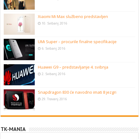
Xiaomi Mi Max službeno predstavljen
10. Svibanj 2016
UMi Super – procurile finalne specifikacije
6. Svibanj 2016
Huawei G9 – predstavljanje 4. svibnja
2. Svibanj 2016
Snapdragon 830 će navodno imati 8 jezgri
29. Travanj 2016
TK-MANIA