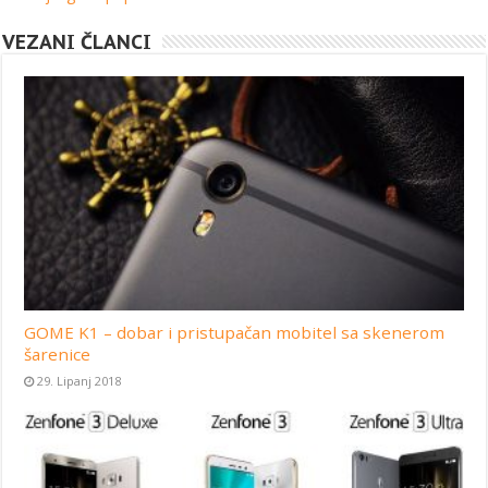
VEZANI ČLANCI
GOME K1 – dobar i pristupačan mobitel sa skenerom
šarenice
29. Lipanj 2018