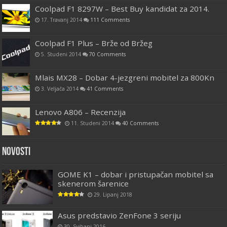
Coolpad F1 8297W – Best Buy kandidat za 2014.
17. Travanj 2014
111 Comments
Coolpad F1 Plus – Brže od Bržeg
5. Studeni 2014
70 Comments
Mlais MX28 – Dobar 4-jezgreni mobitel za 800Kn
3. Veljača 2014
41 Comments
Lenovo A806 – Recenzija
11. Studeni 2014
40 Comments
Novosti
GOME K1 – dobar i pristupačan mobitel sa
skenerom šarenice
29. Lipanj 2018
Asus predstavio ZenFone 3 seriju
30. Svibanj 2016