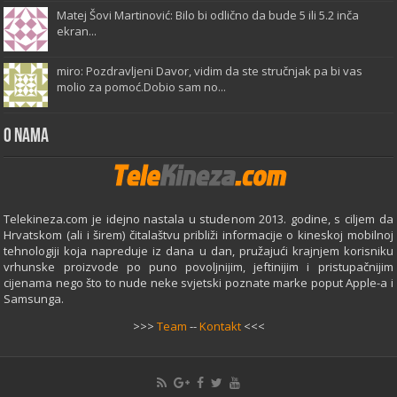
Matej Šovi Martinović: Bilo bi odlično da bude 5 ili 5.2 inča
ekran...
miro: Pozdravljeni Davor, vidim da ste stručnjak pa bi vas
molio za pomoć.Dobio sam no...
O Nama
Telekineza.com je idejno nastala u studenom 2013. godine, s ciljem da
Hrvatskom (ali i širem) čitalaštvu približi informacije o kineskoj mobilnoj
tehnologiji koja napreduje iz dana u dan, pružajući krajnjem korisniku
vrhunske proizvode po puno povoljnijim, jeftinijim i pristupačnijim
cijenama nego što to nude neke svjetski poznate marke poput Apple-a i
Samsunga.
>>>
Team
--
Kontakt
<<<