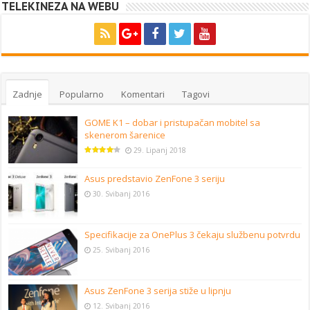
TELEKINEZA NA WEBU
Zadnje
Popularno
Komentari
Tagovi
GOME K1 – dobar i pristupačan mobitel sa
skenerom šarenice
29. Lipanj 2018
Asus predstavio ZenFone 3 seriju
30. Svibanj 2016
Specifikacije za OnePlus 3 čekaju službenu potvrdu
25. Svibanj 2016
Asus ZenFone 3 serija stiže u lipnju
12. Svibanj 2016