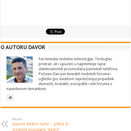
O AUTORU DAVOR
Fan kineske mobilne tehnologije. Tvrdoglav,
pristran, ali i upućen u najintimnije tajne
dalekoistočnih proizvođača pametnih telefona.
Počasni član par kineskih mobilnih foruma i
ugledni (po vlastitom svjedočenju) pripadnik
domaćih, bratskih, europskih i inih foruma s
navedenom tematikom.
Nazad
Xiaomi Redmi Note – jeftini 8-
jezgreni popularni “kinez”