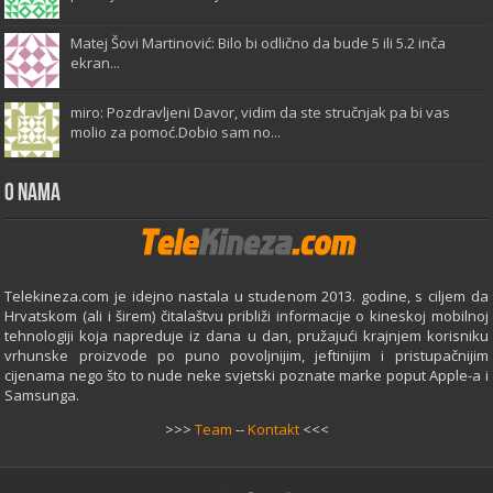
Matej Šovi Martinović: Bilo bi odlično da bude 5 ili 5.2 inča
ekran...
miro: Pozdravljeni Davor, vidim da ste stručnjak pa bi vas
molio za pomoć.Dobio sam no...
O Nama
Telekineza.com je idejno nastala u studenom 2013. godine, s ciljem da
Hrvatskom (ali i širem) čitalaštvu približi informacije o kineskoj mobilnoj
tehnologiji koja napreduje iz dana u dan, pružajući krajnjem korisniku
vrhunske proizvode po puno povoljnijim, jeftinijim i pristupačnijim
cijenama nego što to nude neke svjetski poznate marke poput Apple-a i
Samsunga.
>>>
Team
--
Kontakt
<<<