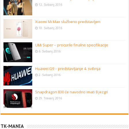
12. Svibanj 2016
Xiaomi Mi Max službeno predstavljen
10. Svibanj 2016
UMi Super – procurile finalne specifikacije
6. Svibanj 2016
Huawei G9 – predstavljanje 4. svibnja
2. Svibanj 2016
Snapdragon 830 će navodno imati 8 jezgri
29. Travanj 2016
TK-MANIA