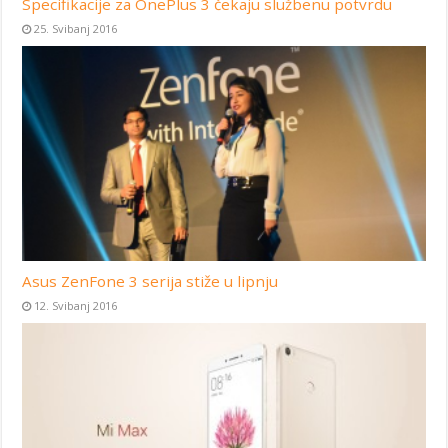
Specifikacije za OnePlus 3 čekaju službenu potvrdu
25. Svibanj 2016
Asus ZenFone 3 serija stiže u lipnju
12. Svibanj 2016