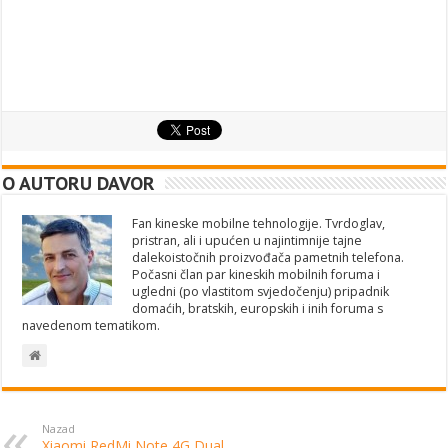
O AUTORU DAVOR
Fan kineske mobilne tehnologije. Tvrdoglav,
pristran, ali i upućen u najintimnije tajne
dalekoistočnih proizvođača pametnih telefona.
Počasni član par kineskih mobilnih foruma i
ugledni (po vlastitom svjedočenju) pripadnik
domaćih, bratskih, europskih i inih foruma s
navedenom tematikom.
Nazad
Xiaomi RedMi Note 4G Dual