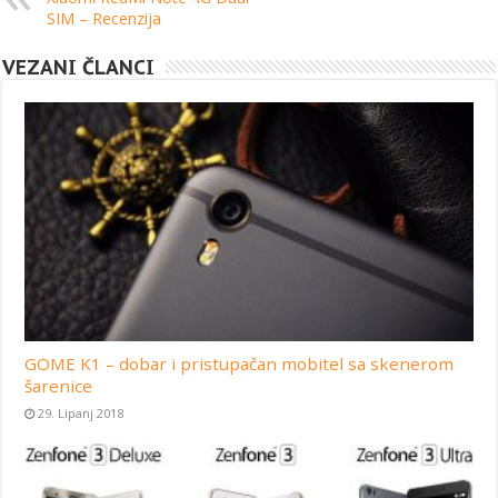
SIM – Recenzija
VEZANI ČLANCI
GOME K1 – dobar i pristupačan mobitel sa skenerom
šarenice
29. Lipanj 2018