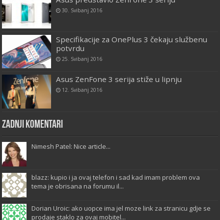
30. Svibanj 2016
Specifikacije za OnePlus 3 čekaju službenu
potvrdu
25. Svibanj 2016
Asus ZenFone 3 serija stiže u lipnju
12. Svibanj 2016
Zadnji komentari
Nimesh Patel: Nice article...
blazz: kupio i ja ovaj telefon i sad kad imam problem ova
tema je obrisana na forumu il...
Dorian Uroic: ako uopce ima jel moze link za stranicu gdje se
prodaje staklo za ovaj mobitel...