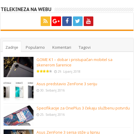
TELEKINEZA NA WEBU
Zadnje
Popularno
Komentari
Tagovi
GOME K1 – dobar i pristupačan mobitel sa
skenerom šarenice
29. Lipanj 2018
Asus predstavio ZenFone 3 seriju
30. Svibanj 2016
Specifikacije za OnePlus 3 čekaju službenu potvrdu
25. Svibanj 2016
Asus ZenFone 3 serija stiže u lipnju