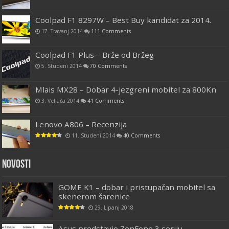
Coolpad F1 8297W – Best Buy kandidat za 2014.
17. Travanj 2014
111 Comments
Coolpad F1 Plus – Brže od Bržeg
5. Studeni 2014
70 Comments
Mlais MX28 – Dobar 4-jezgreni mobitel za 800Kn
3. Veljača 2014
41 Comments
Lenovo A806 – Recenzija
11. Studeni 2014
40 Comments
Novosti
GOME K1 – dobar i pristupačan mobitel sa
skenerom šarenice
29. Lipanj 2018
Asus predstavio ZenFone 3 seriju