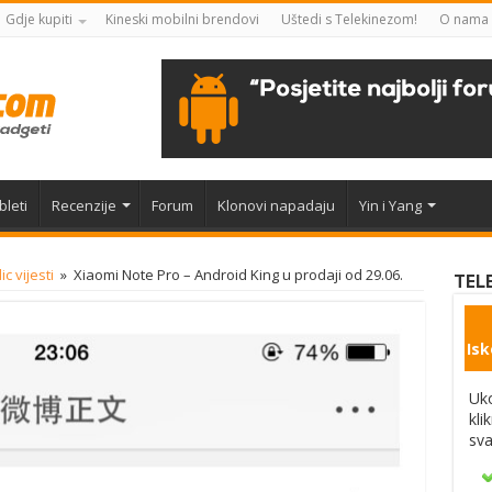
Gdje kupiti
Kineski mobilni brendovi
Uštedi s Telekinezom!
O nama
bleti
Recenzije
Forum
Klonovi napadaju
Yin i Yang
lic vijesti
»
Xiaomi Note Pro – Android King u prodaji od 29.06.
TEL
Isk
Uko
kli
sva