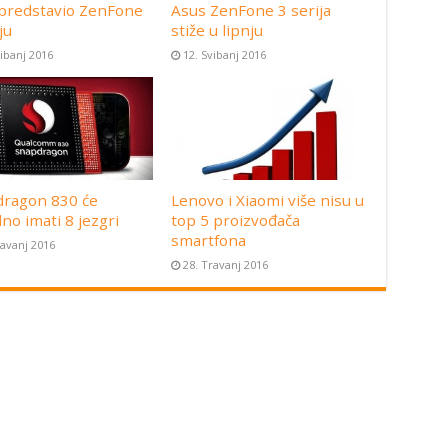
predstavio ZenFone
Asus ZenFone 3 serija
ju
stiže u lipnju
vibanj 2016
12. Svibanj 2016
ragon 830 će
Lenovo i Xiaomi više nisu u
no imati 8 jezgri
top 5 proizvođača
smartfona
ravanj 2016
28. Travanj 2016