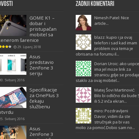
ovosti
Zadnji komentari
GOME K1 –
Nimesh Patel: Nice
dobar i
article...
pristupačan
mobitel sa
blazz: kupio i ja ovaj
kenerom šarenice
telefon i sad kad imam
29. Lipanj 2018
problem ova tema je
obrisana na forumu il...
Asus
predstavio
Dorian Uroic: ako uopc
ZenFone 3
ima jel moze link za
seriju
stranicu gdje se prodaj
staklo za ovaj mobitel...
30. Svibanj 2016
Specifikacije
Matej Šovi Martinović:
za OnePlus 3
Bilo bi odlično da bude 
čekaju
ili 5.2 inča ekran...
službenu
miro: Pozdravljeni
otvrdu
Davor, vidim da ste
25. Svibanj 2016
stručnjak pa bi vas
molio za pomoć.Dobio sam no...
Asus
ZenFone 3