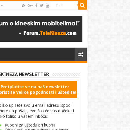
EKINEZA NEWSLETTER
Pretplatite se na naš newsletter
oristite velike pogodnosti i uštedite!
liko upišete svoju email adresu ispod i
knete na pošalji, evo što će vas dočekati
ko toliko u vašem inboxu:
Kuponi za uštedu pri kupnji
Obavijesti o popustima i akcijama