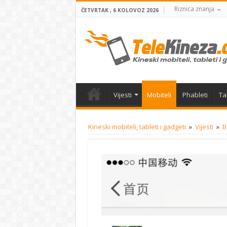
Riznica znanja
ČETVRTAK , 6 KOLOVOZ 2026
Vijesti
Mobiteli
Phableti
Ta
Kineski mobiteli, tableti i gadgeti
»
Vijesti
»
B