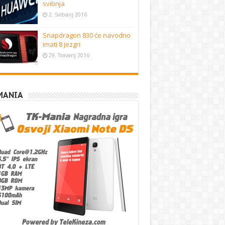
svibnja
2. Svibanj 2016
Snapdragon 830 će navodno
imati 8 jezgri
29. Travanj 2016
MANIA