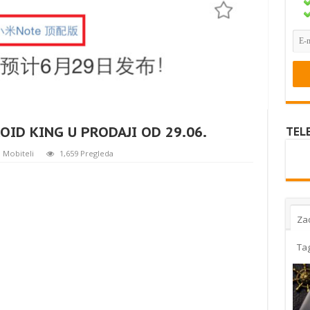
ID KING U PRODAJI OD 29.06.
TEL
,
Mobiteli
1,659 Pregleda
Za
Ta