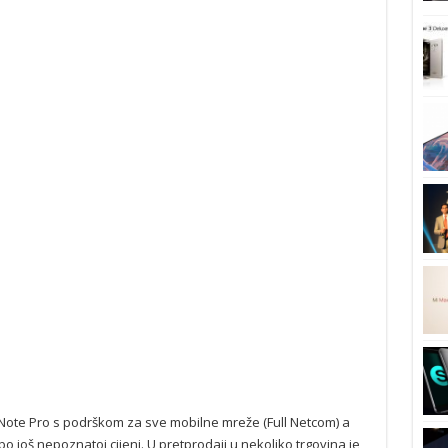
i Note Pro s podrškom za sve mobilne mreže (Full Netcom) a
po još nepoznatoj cijeni. U pretprodaji u nekoliko trgovina je