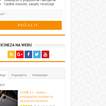
Tjedne novosti, savjeti, recenzije
EKINEZA NA WEBU
dnje
Popularno
Komentari
govi
GOME K1 – dobar i
pristupačan mobitel sa
skenerom šarenice