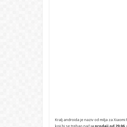
Kralj androida je naziv od milja za Xiaom
koji bi se trebao naći
u prodaji od 29.06.