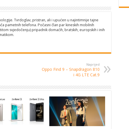
logije. Tvrdoglav, pristran, ali i upućen u najintimnije tajne
ča pametnih telefona. Počasni član par kineskih mobilnih
titom svjedočenju) pripadnik domaćih, bratskih, europskih i inih
matikom.
Naprijed
Oppo Find 9 – Snapdragon 810
i 4G LTE Cat.9