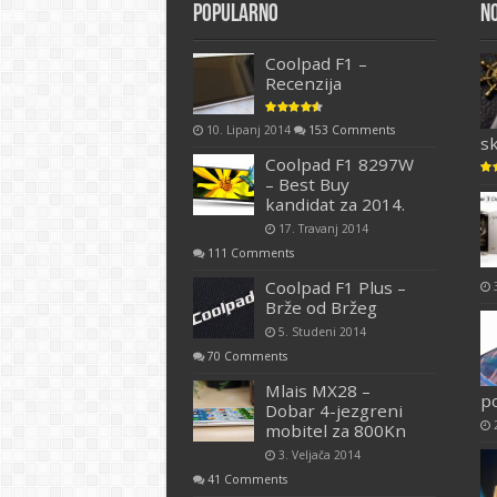
Popularno
N
Coolpad F1 –
Recenzija
10. Lipanj 2014
153 Comments
s
Coolpad F1 8297W
– Best Buy
kandidat za 2014.
17. Travanj 2014
111 Comments
Coolpad F1 Plus –
Brže od Bržeg
5. Studeni 2014
70 Comments
Mlais MX28 –
p
Dobar 4-jezgreni
mobitel za 800Kn
3. Veljača 2014
41 Comments