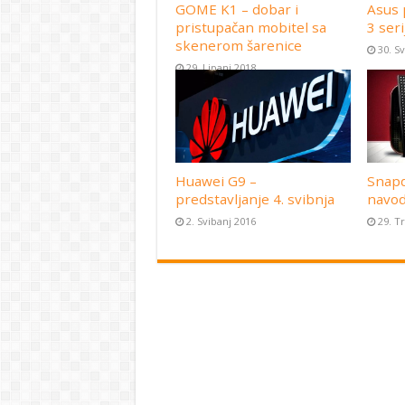
GOME K1 – dobar i
Asus 
pristupačan mobitel sa
3 seri
skenerom šarenice
30. S
29. Lipanj 2018
Huawei G9 –
Snapd
predstavljanje 4. svibnja
navod
2. Svibanj 2016
29. T