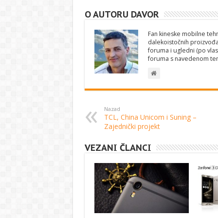
O AUTORU DAVOR
Fan kineske mobilne tehno
dalekoistočnih proizvođa
foruma i ugledni (po vlas
foruma s navedenom te
Nazad
TCL, China Unicom i Suning –
Zajednički projekt
VEZANI ČLANCI