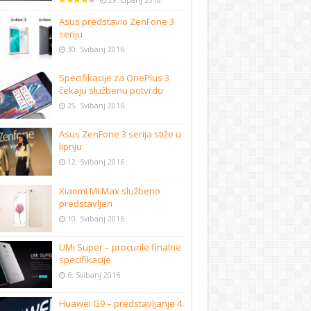
29. Lipanj 2018
Asus predstavio ZenFone 3
seriju
30. Svibanj 2016
Specifikacije za OnePlus 3
čekaju službenu potvrdu
25. Svibanj 2016
Asus ZenFone 3 serija stiže u
lipnju
12. Svibanj 2016
Xiaomi Mi Max službeno
predstavljen
10. Svibanj 2016
UMi Super – procurile finalne
specifikacije
6. Svibanj 2016
Huawei G9 – predstavljanje 4.