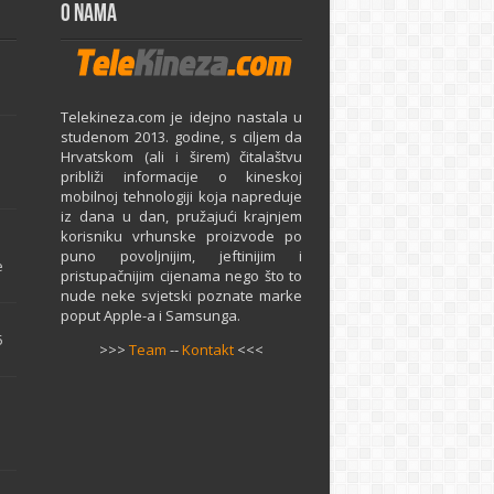
O Nama
Telekineza.com je idejno nastala u
studenom 2013. godine, s ciljem da
Hrvatskom (ali i širem) čitalaštvu
približi informacije o kineskoj
mobilnoj tehnologiji koja napreduje
iz dana u dan, pružajući krajnjem
e
korisniku vrhunske proizvode po
puno povoljnijim, jeftinijim i
e
pristupačnijim cijenama nego što to
nude neke svjetski poznate marke
poput Apple-a i Samsunga.
5
>>>
Team
--
Kontakt
<<<