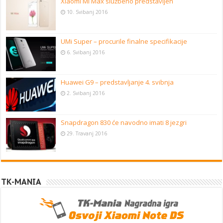
Xiaomi Mi Max službeno predstavljen
10. Svibanj 2016
UMi Super – procurile finalne specifikacije
6. Svibanj 2016
Huawei G9 – predstavljanje 4. svibnja
2. Svibanj 2016
Snapdragon 830 će navodno imati 8 jezgri
29. Travanj 2016
TK-MANIA