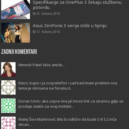
Specifikacije za OnePlus 3 čekaju službenu
potvrdu
25. Svibanj 2016
Asus ZenFone 3 serija stiže u lipnju
12. Svibanj 2016
Zadnji komentari
Nimesh Patel: Nice article...
blazz: kupio i ja ovaj telefon i sad kad imam problem ova
tema je obrisana na forumu il...
Dorian Uroic: ako uopce ima jel moze link za stranicu gdje se
prodaje staklo za ovaj mobitel...
Matej Šovi Martinović: Bilo bi odlično da bude 5 ili 5.2 inča
ekran...