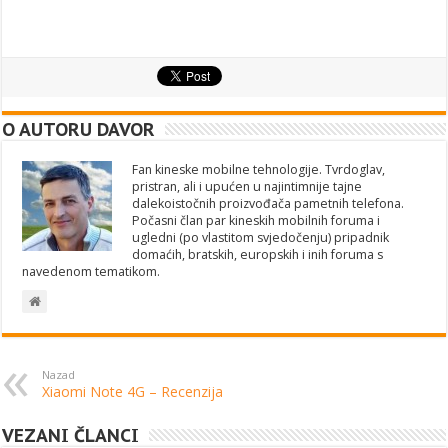
O AUTORU DAVOR
Fan kineske mobilne tehnologije. Tvrdoglav,
pristran, ali i upućen u najintimnije tajne
dalekoistočnih proizvođača pametnih telefona.
Počasni član par kineskih mobilnih foruma i
ugledni (po vlastitom svjedočenju) pripadnik
domaćih, bratskih, europskih i inih foruma s
navedenom tematikom.
Nazad
Xiaomi Note 4G – Recenzija
VEZANI ČLANCI