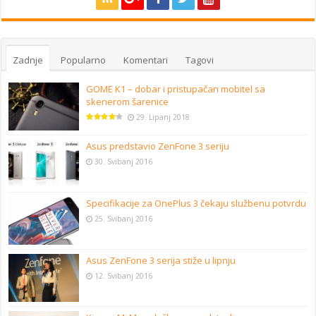
Zadnje
Popularno
Komentari
Tagovi
GOME K1 – dobar i pristupačan mobitel sa
skenerom šarenice
29. Lipanj 2018
Asus predstavio ZenFone 3 seriju
30. Svibanj 2016
Specifikacije za OnePlus 3 čekaju službenu potvrdu
25. Svibanj 2016
Asus ZenFone 3 serija stiže u lipnju
12. Svibanj 2016