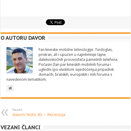
O AUTORU DAVOR
Fan kineske mobilne tehnologije. Tvrdoglav,
pristran, ali i upućen u najintimnije tajne
dalekoistočnih proizvođača pametnih telefona.
Počasni član par kineskih mobilnih foruma i
ugledni (po vlastitom svjedočenju) pripadnik
domaćih, bratskih, europskih i inih foruma s
navedenom tematikom.
Nazad
Xiaomi Note 4G – Recenzija
VEZANI ČLANCI