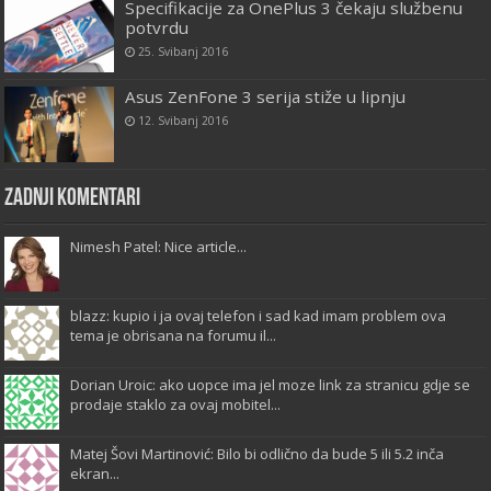
Specifikacije za OnePlus 3 čekaju službenu
potvrdu
25. Svibanj 2016
Asus ZenFone 3 serija stiže u lipnju
12. Svibanj 2016
Zadnji komentari
Nimesh Patel: Nice article...
blazz: kupio i ja ovaj telefon i sad kad imam problem ova
tema je obrisana na forumu il...
Dorian Uroic: ako uopce ima jel moze link za stranicu gdje se
prodaje staklo za ovaj mobitel...
Matej Šovi Martinović: Bilo bi odlično da bude 5 ili 5.2 inča
ekran...