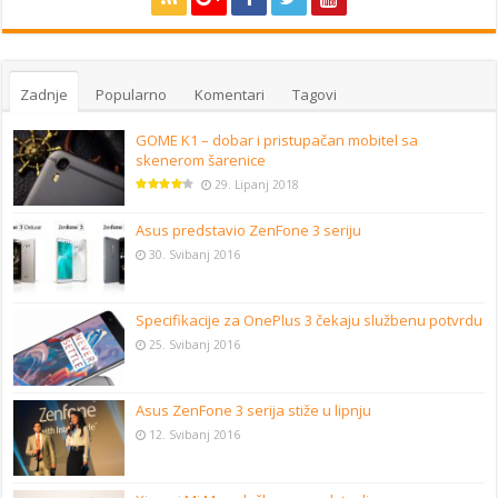
Zadnje
Popularno
Komentari
Tagovi
GOME K1 – dobar i pristupačan mobitel sa
skenerom šarenice
29. Lipanj 2018
Asus predstavio ZenFone 3 seriju
30. Svibanj 2016
Specifikacije za OnePlus 3 čekaju službenu potvrdu
25. Svibanj 2016
Asus ZenFone 3 serija stiže u lipnju
12. Svibanj 2016