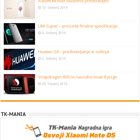
Xiaomi Mi Max službeno predstavljen
10. Svibanj 2016
UMi Super – procurile finalne specifikacije
6. Svibanj 2016
Huawei G9 – predstavljanje 4. svibnja
2. Svibanj 2016
Snapdragon 830 će navodno imati 8 jezgri
29. Travanj 2016
TK-MANIA