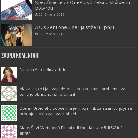
Specifikacije za OnePlus 3 čekaju službenu
potvrdu
25. Svibanj 2016
Asus ZenFone 3 serija stiže u lipnju
12. Svibanj 2016
Zadnji komentari
Nimesh Patel: Nice article...
blazz: kupio i ja ovaj telefon i sad kad imam problem ova
tema je obrisana na forumu il...
Dorian Uroic: ako uopce ima jel moze link za stranicu gdje se
prodaje staklo za ovaj mobitel...
Matej Šovi Martinović: Bilo bi odlično da bude 5 ili 5.2 inča
ekran...