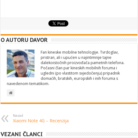
O AUTORU DAVOR
Fan kineske mobilne tehnologije. Tvrdoglav,
pristran, ali i upućen u najintimnije tajne
dalekoistočnih proizvođača pametnih telefona.
Počasni član par kineskih mobilnih foruma i
ugledni (po vlastitom svjedočenju) pripadnik
domaćih, bratskih, europskih i inih foruma s
navedenom tematikom.
Nazad
Xiaomi Note 4G – Recenzija
VEZANI ČLANCI