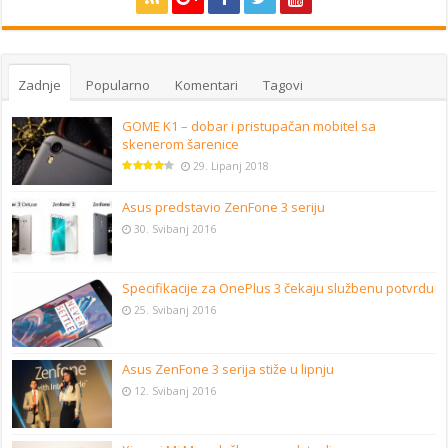
Zadnje
Popularno
Komentari
Tagovi
GOME K1 – dobar i pristupačan mobitel sa
skenerom šarenice
29. Lipanj 2018
Asus predstavio ZenFone 3 seriju
30. Svibanj 2016
Specifikacije za OnePlus 3 čekaju službenu potvrdu
25. Svibanj 2016
Asus ZenFone 3 serija stiže u lipnju
12. Svibanj 2016