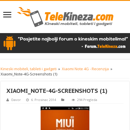
Kineski mobiteli, tableti i gadgeti
»
Xiaomi Note 4G - Recenzija
»
Xiaomi_Note-4G-Screenshots (1)
XIAOMI_NOTE-4G-SCREENSHOTS (1)
Davor
6. Prosinac 2014
294 Pregleda