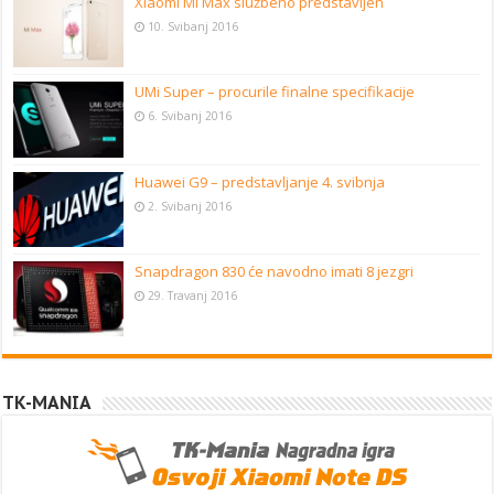
Xiaomi Mi Max službeno predstavljen
10. Svibanj 2016
UMi Super – procurile finalne specifikacije
6. Svibanj 2016
Huawei G9 – predstavljanje 4. svibnja
2. Svibanj 2016
Snapdragon 830 će navodno imati 8 jezgri
29. Travanj 2016
TK-MANIA