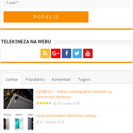
TELEKINEZA NA WEBU
Zadnje
Popularno
Komentari
Tagovi
GOME K1 – dobar i pristupačan mobitel sa
skenerom šarenice
29. Lipanj 2018
Asus predstavio ZenFone 3 seriju
30. Svibanj 2016