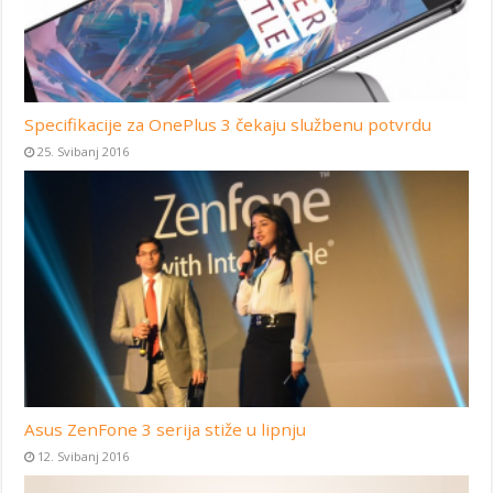
Specifikacije za OnePlus 3 čekaju službenu potvrdu
25. Svibanj 2016
Asus ZenFone 3 serija stiže u lipnju
12. Svibanj 2016