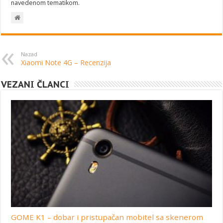
navedenom tematikom.
Nazad
Xiaomi Note 4G – Recenzija
VEZANI ČLANCI
GOME K1 – dobar i pristupačan mobitel sa skenerom