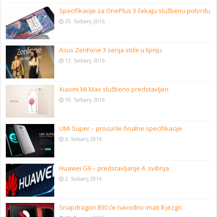
Specifikacije za OnePlus 3 čekaju službenu potvrdu
25. Svibanj 2016
Asus ZenFone 3 serija stiže u lipnju
12. Svibanj 2016
Xiaomi Mi Max službeno predstavljen
10. Svibanj 2016
UMi Super – procurile finalne specifikacije
6. Svibanj 2016
Huawei G9 – predstavljanje 4. svibnja
2. Svibanj 2016
Snapdragon 830 će navodno imati 8 jezgri