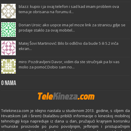
blazz: kupio i ja ovaj telefon i sad kad imam problem ova
tema je obrisana na forumu il...
Dorian Uroic: ako uopce ima jel moze link za stranicu gdje se
prodaje staklo za ovaj mobitel...
Matej Šovi Martinović: Bilo bi odlično da bude 5 ili 5.2 inča
ekran...
miro: Pozdravljeni Davor, vidim da ste stručnjak pa bi vas
molio za pomoć.Dobio sam no...
O Nama
Telekineza.com je idejno nastala u studenom 2013. godine, s ciljem da
Hrvatskom (ali i širem) čitalaštvu približi informacije o kineskoj mobilnoj
tehnologiji koja napreduje iz dana u dan, pružajući krajnjem korisniku
vrhunske proizvode po puno povoljnijim, jeftinijim i pristupačnijim