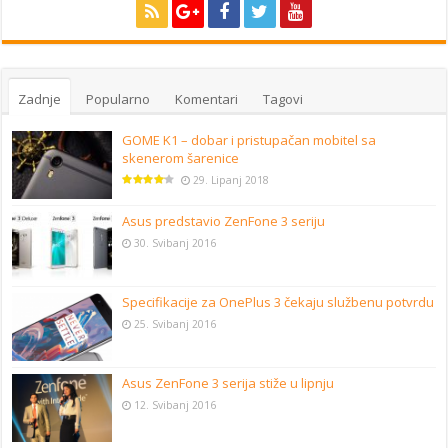
Zadnje
Popularno
Komentari
Tagovi
GOME K1 – dobar i pristupačan mobitel sa
skenerom šarenice
29. Lipanj 2018
Asus predstavio ZenFone 3 seriju
30. Svibanj 2016
Specifikacije za OnePlus 3 čekaju službenu potvrdu
25. Svibanj 2016
Asus ZenFone 3 serija stiže u lipnju
12. Svibanj 2016