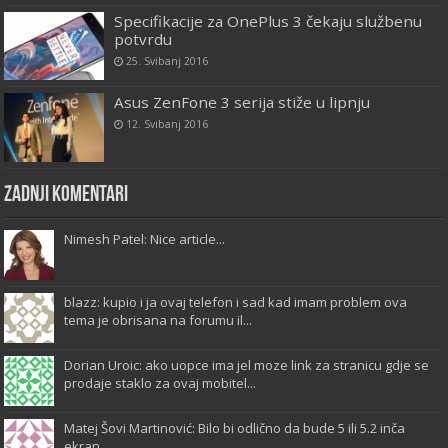
Specifikacije za OnePlus 3 čekaju službenu
potvrdu
25. Svibanj 2016
Asus ZenFone 3 serija stiže u lipnju
12. Svibanj 2016
Zadnji komentari
Nimesh Patel: Nice article...
blazz: kupio i ja ovaj telefon i sad kad imam problem ova
tema je obrisana na forumu il...
Dorian Uroic: ako uopce ima jel moze link za stranicu gdje se
prodaje staklo za ovaj mobitel...
Matej Šovi Martinović: Bilo bi odlično da bude 5 ili 5.2 inča
ekran...