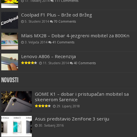
17. Travanj 2014
111 Comments
Coolpad F1 Plus – Brže od Bržeg
5. Studeni 2014
70 Comments
Mlais MX28 – Dobar 4-jezgreni mobitel za 800Kn
3. Veljača 2014
41 Comments
Lenovo A806 – Recenzija
11. Studeni 2014
40 Comments
Novosti
GOME K1 – dobar i pristupačan mobitel sa
skenerom šarenice
29. Lipanj 2018
Asus predstavio ZenFone 3 seriju
30. Svibanj 2016