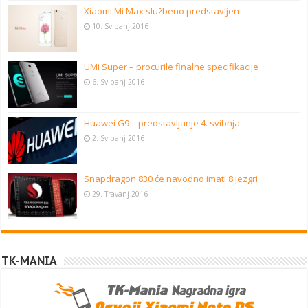
Xiaomi Mi Max službeno predstavljen
10. Svibanj 2016
UMi Super – procurile finalne specifikacije
6. Svibanj 2016
Huawei G9 – predstavljanje 4. svibnja
2. Svibanj 2016
Snapdragon 830 će navodno imati 8 jezgri
29. Travanj 2016
TK-MANIA