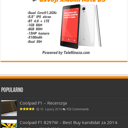
Popularno
Coolpad F1 – Recenzija
10. Lipanj 2014
153 Comments
Coolpad F1 8297W – Best Buy kandidat za 2014.