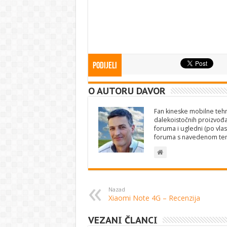
Podijeli
O AUTORU DAVOR
Fan kineske mobilne tehno
dalekoistočnih proizvođa
foruma i ugledni (po vlas
foruma s navedenom te
Nazad
Xiaomi Note 4G – Recenzija
VEZANI ČLANCI