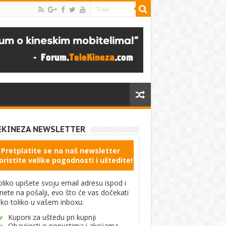
EKINEZA NEWSLETTER
Pretplatite se na naš newsletter
oristite velike pogodnosti i uštedite!
liko upišete svoju email adresu ispod i
knete na pošalji, evo što će vas dočekati
ko toliko u vašem inboxu:
Kuponi za uštedu pri kupnji
Obavijesti o popustima i akcijama