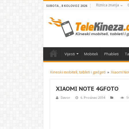
Riznica znanja
SUBOTA , 8 KOLOVOZ 2026
Vijesti
Mobiteli
Phableti
Ta
Kineski mobiteli, tableti i gadgeti
»
Xiaomi Not
XIAOMI NOTE 4GFOTO
Davor
6. Prosinac 2014
1