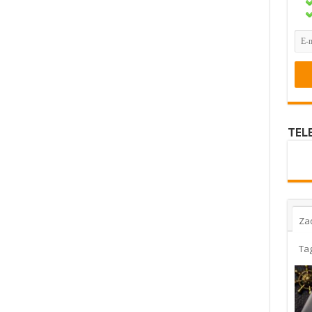
TEL
Za
Ta