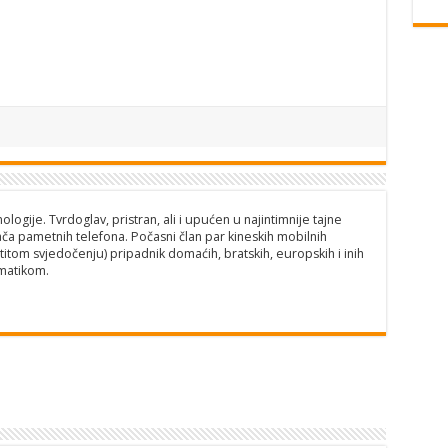
logije. Tvrdoglav, pristran, ali i upućen u najintimnije tajne
ča pametnih telefona. Počasni član par kineskih mobilnih
titom svjedočenju) pripadnik domaćih, bratskih, europskih i inih
matikom.