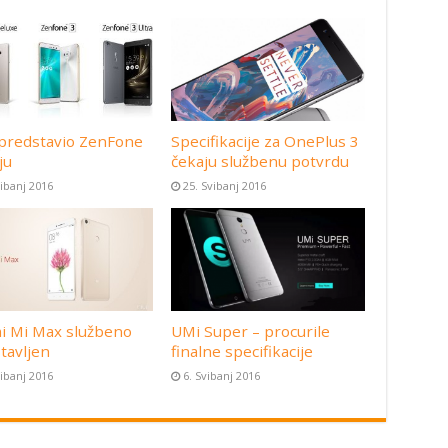
predstavio ZenFone
Specifikacije za OnePlus 3
ju
čekaju službenu potvrdu
vibanj 2016
25. Svibanj 2016
i Mi Max službeno
UMi Super – procurile
tavljen
finalne specifikacije
vibanj 2016
6. Svibanj 2016