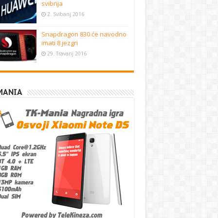
svibnja
2. Svibanj 2016
Snapdragon 830 će navodno
imati 8 jezgri
29. Travanj 2016
MANIA