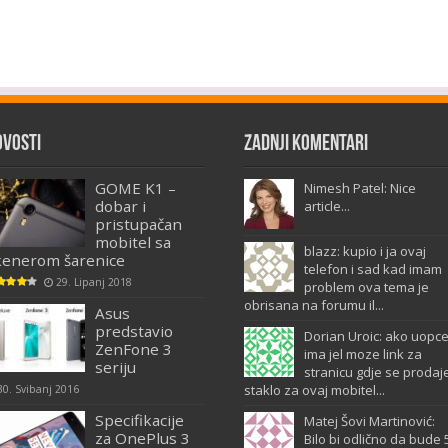
ovosti
Zadnji komentari
GOME K1 –
Nimesh Patel: Nice
dobar i
article...
pristupačan
mobitel sa
blazz: kupio i ja ovaj
kenerom šarenice
telefon i sad kad imam
29. Lipanj 2018
problem ova tema je
obrisana na forumu il...
Asus
predstavio
Dorian Uroic: ako uopc
ZenFone 3
ima jel moze link za
seriju
stranicu gdje se prodaj
staklo za ovaj mobitel...
30. Svibanj 2016
Specifikacije
Matej Šovi Martinović:
za OnePlus 3
Bilo bi odlično da bude 