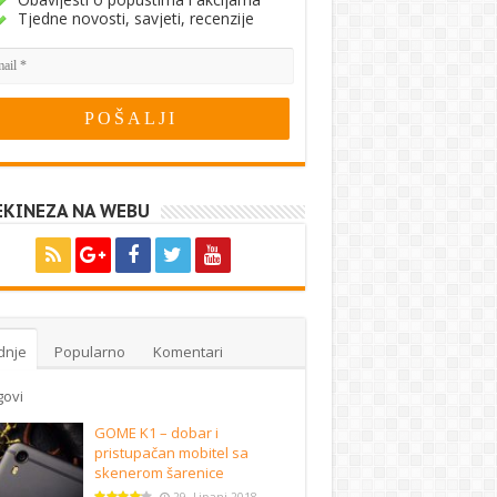
Tjedne novosti, savjeti, recenzije
EKINEZA NA WEBU
dnje
Popularno
Komentari
govi
GOME K1 – dobar i
pristupačan mobitel sa
skenerom šarenice