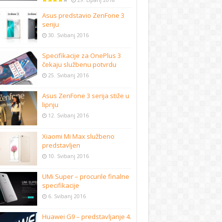
29. Lipanj 2018
Asus predstavio ZenFone 3
seriju
30. Svibanj 2016
Specifikacije za OnePlus 3
čekaju službenu potvrdu
25. Svibanj 2016
Asus ZenFone 3 serija stiže u
lipnju
12. Svibanj 2016
Xiaomi Mi Max službeno
predstavljen
10. Svibanj 2016
UMi Super – procurile finalne
specifikacije
6. Svibanj 2016
Huawei G9 – predstavljanje 4.