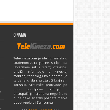
O Nama
Telekineza.com je idejno nastala u
studenom 2013. godine, s ciljem da
Hrvatskom (ali i širem) čitalaštvu
približi informacije o kineskoj
mobilnoj tehnologiji koja napreduje
iz dana u dan, pružajući krajnjem
e
korisniku vrhunske proizvode po
puno povoljnijim, jeftinijim i
e
pristupačnijim cijenama nego što to
nude neke svjetski poznate marke
poput Apple-a i Samsunga.
5