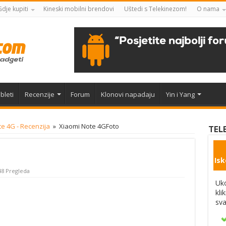
Gdje kupiti
Kineski mobilni brendovi
Uštedi s Telekinezom!
O nama
bleti
Recenzije
Forum
Klonovi napadaju
Yin i Yang
e 4G - Recenzija
»
Xiaomi Note 4GFoto
TEL
Isk
48 Pregleda
Uko
kli
sva