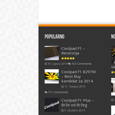
Popularno
N
Coolpad F1 –
Recenzija
10. Lipanj 2014
153 Comments
s
Coolpad F1 8297W
– Best Buy
kandidat za 2014.
17. Travanj 2014
111 Comments
Coolpad F1 Plus –
Brže od Bržeg
5. Studeni 2014