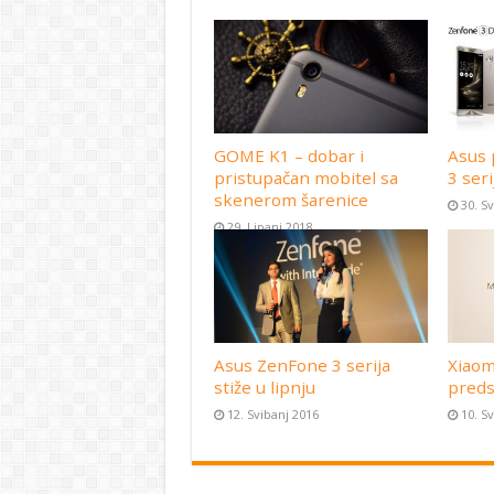
GOME K1 – dobar i
Asus 
pristupačan mobitel sa
3 seri
skenerom šarenice
30. S
29. Lipanj 2018
Asus ZenFone 3 serija
Xiaom
stiže u lipnju
preds
12. Svibanj 2016
10. S