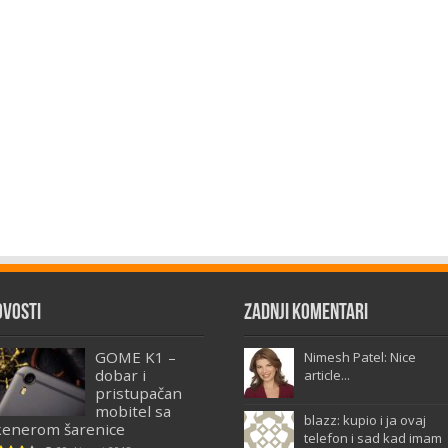
ovosti
Zadnji komentari
GOME K1 –
Nimesh Patel: Nice
dobar i
article...
pristupačan
mobitel sa
blazz: kupio i ja ovaj
kenerom šarenice
telefon i sad kad imam