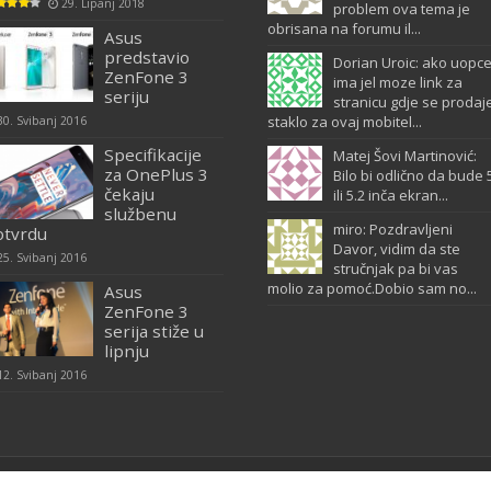
29. Lipanj 2018
problem ova tema je
obrisana na forumu il...
Asus
predstavio
Dorian Uroic: ako uopc
ZenFone 3
ima jel moze link za
seriju
stranicu gdje se prodaj
staklo za ovaj mobitel...
30. Svibanj 2016
Specifikacije
Matej Šovi Martinović:
za OnePlus 3
Bilo bi odlično da bude 
čekaju
ili 5.2 inča ekran...
službenu
miro: Pozdravljeni
otvrdu
Davor, vidim da ste
25. Svibanj 2016
stručnjak pa bi vas
molio za pomoć.Dobio sam no...
Asus
ZenFone 3
serija stiže u
lipnju
12. Svibanj 2016