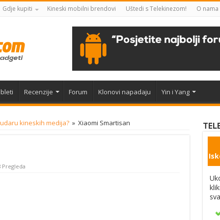
Gdje kupiti
Kineski mobilni brendovi
Uštedi s Telekinezom!
O nama
bleti
Recenzije
Forum
Klonovi napadaju
Yin i Yang
 udaru kineskih medija?
»
Xiaomi Smartisan
TEL
Isk
 Pregleda
Uko
kli
sva