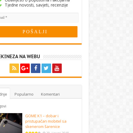
Tjedne novosti, savjeti, recenzije
EKINEZA NA WEBU
dnje
Popularno
Komentari
govi
GOME K1 – dobar i
pristupačan mobitel sa
skenerom šarenice