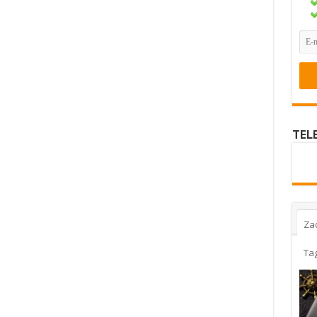
TEL
Za
Ta