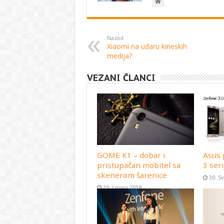
Nazad
Xiaomi na udaru kineskih
medija?
VEZANI ČLANCI
GOME K1 – dobar i
Asus 
pristupačan mobitel sa
3 seri
skenerom šarenice
30. S
29. Lipanj 2018