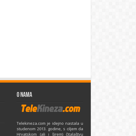
O Nama
Telekineza.com je idejno nastala u
studenom 2013. godine, s ciljem da
Hrvatskom (ali i širem) čitalaštvu