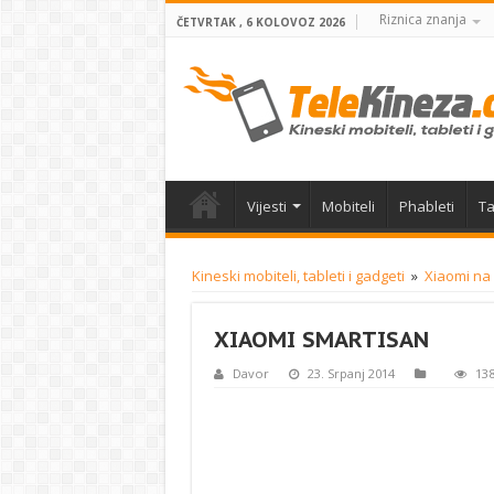
Riznica znanja
ČETVRTAK , 6 KOLOVOZ 2026
Vijesti
Mobiteli
Phableti
Ta
Kineski mobiteli, tableti i gadgeti
»
Xiaomi na
XIAOMI SMARTISAN
Davor
23. Srpanj 2014
138