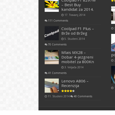
Coolpad F1 8297W
– Best Buy
kandidat za 2014.
17. Travanj 2014
111 Comments
Coolpad F1 Plus –
Brže od Bržeg
5. Studeni 2014
70 Comments
Mlais MX28 –
p
Dobar 4-jezgreni
mobitel za 800Kn
3. Veljača 2014
41 Comments
Lenovo A806 –
Recenzija
11. Studeni 2014
40 Comments