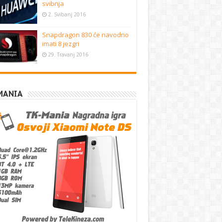
svibnja
2. Svibanj 2016
Snapdragon 830 će navodno
imati 8 jezgri
29. Travanj 2016
MANIA