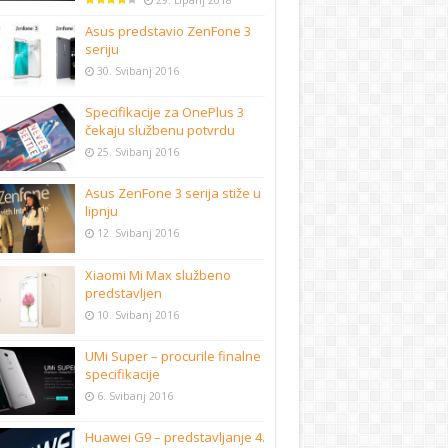
29. Lipanj 2018
Asus predstavio ZenFone 3
seriju
30. Svibanj 2016
Specifikacije za OnePlus 3
čekaju službenu potvrdu
25. Svibanj 2016
Asus ZenFone 3 serija stiže u
lipnju
12. Svibanj 2016
Xiaomi Mi Max službeno
predstavljen
10. Svibanj 2016
UMi Super – procurile finalne
specifikacije
6. Svibanj 2016
Huawei G9 – predstavljanje 4.