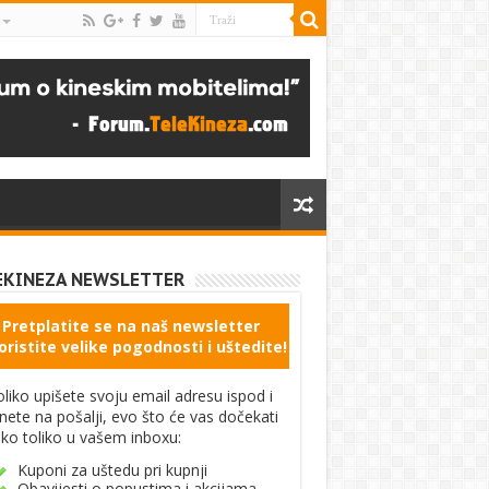
EKINEZA NEWSLETTER
Pretplatite se na naš newsletter
oristite velike pogodnosti i uštedite!
liko upišete svoju email adresu ispod i
knete na pošalji, evo što će vas dočekati
ko toliko u vašem inboxu:
Kuponi za uštedu pri kupnji
Obavijesti o popustima i akcijama