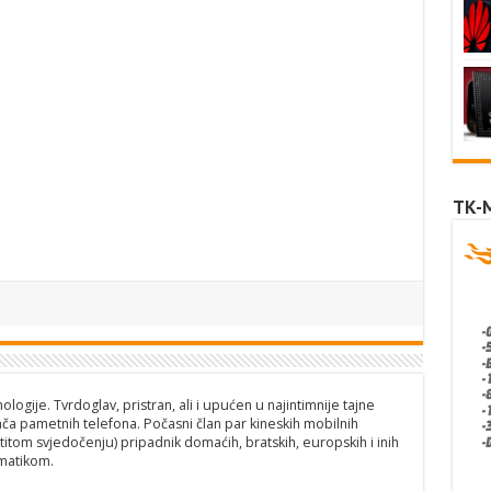
TK-
logije. Tvrdoglav, pristran, ali i upućen u najintimnije tajne
ča pametnih telefona. Počasni član par kineskih mobilnih
titom svjedočenju) pripadnik domaćih, bratskih, europskih i inih
matikom.