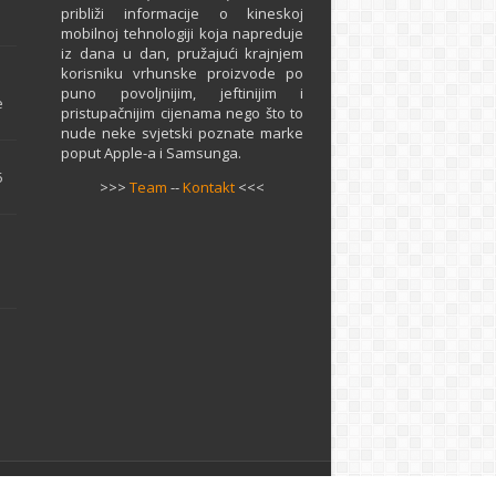
približi informacije o kineskoj
mobilnoj tehnologiji koja napreduje
iz dana u dan, pružajući krajnjem
e
korisniku vrhunske proizvode po
puno povoljnijim, jeftinijim i
e
pristupačnijim cijenama nego što to
nude neke svjetski poznate marke
poput Apple-a i Samsunga.
5
>>>
Team
--
Kontakt
<<<