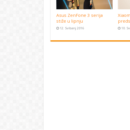
Asus ZenFone 3 serija
Xiaom
stiže u lipnju
preds
12. Svibanj 2016
10. S