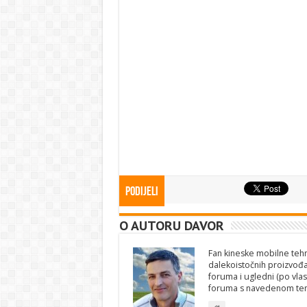
Podijeli
O AUTORU DAVOR
Fan kineske mobilne tehno
dalekoistočnih proizvođa
foruma i ugledni (po vlas
foruma s navedenom te