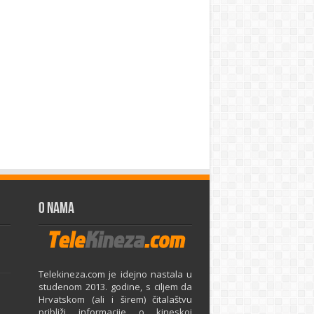
O Nama
Telekineza.com je idejno nastala u
studenom 2013. godine, s ciljem da
Hrvatskom (ali i širem) čitalaštvu
približi informacije o kineskoj