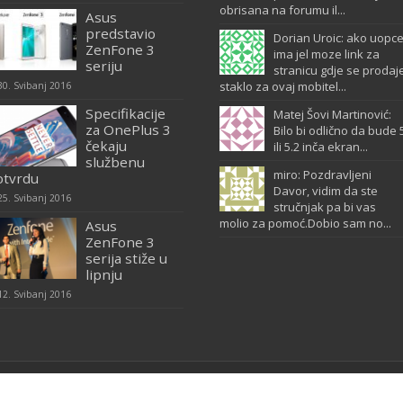
obrisana na forumu il...
Asus
predstavio
Dorian Uroic: ako uopc
ZenFone 3
ima jel moze link za
seriju
stranicu gdje se prodaj
staklo za ovaj mobitel...
30. Svibanj 2016
Specifikacije
Matej Šovi Martinović:
za OnePlus 3
Bilo bi odlično da bude 
čekaju
ili 5.2 inča ekran...
službenu
miro: Pozdravljeni
otvrdu
Davor, vidim da ste
25. Svibanj 2016
stručnjak pa bi vas
molio za pomoć.Dobio sam no...
Asus
ZenFone 3
serija stiže u
lipnju
12. Svibanj 2016
tenja