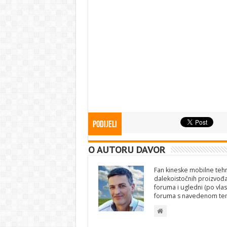
Podijeli
O AUTORU DAVOR
Fan kineske mobilne tehno
dalekoistočnih proizvođa
foruma i ugledni (po vlas
foruma s navedenom te