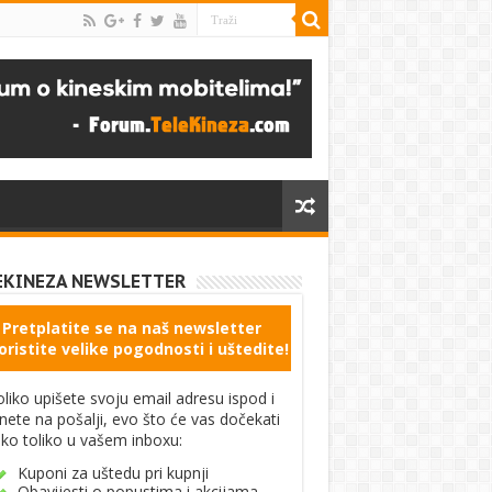
EKINEZA NEWSLETTER
Pretplatite se na naš newsletter
oristite velike pogodnosti i uštedite!
liko upišete svoju email adresu ispod i
knete na pošalji, evo što će vas dočekati
ko toliko u vašem inboxu:
Kuponi za uštedu pri kupnji
Obavijesti o popustima i akcijama