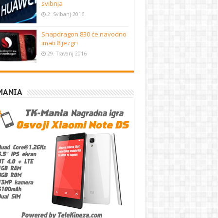
svibnja
2. Svibanj 2016
Snapdragon 830 će navodno
imati 8 jezgri
29. Travanj 2016
MANIA