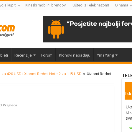
Gdje kupiti
Kineski mobilni brendovi
Uštedi s Telekinezom!
O nama
bleti
Recenzije
Forum
Klonovi napadaju
Yin i Yang
 za 420 USD i Xiaomi Redmi Note 2 za 115 USD
»
Xiaomi Redmi
TEL
Isk
3 Pregleda
Uko
kli
sva