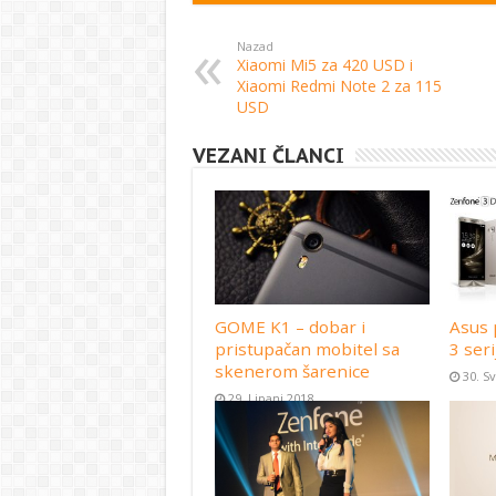
Nazad
Xiaomi Mi5 za 420 USD i
Xiaomi Redmi Note 2 za 115
USD
VEZANI ČLANCI
GOME K1 – dobar i
Asus 
pristupačan mobitel sa
3 seri
skenerom šarenice
30. S
29. Lipanj 2018