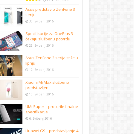
29. Lipanj 2018
Asus predstavio ZenFone 3
seriju
30. Svibanj 2016
Specifikacije za OnePlus 3
čekaju službenu potvrdu
25. Svibanj 2016
Asus ZenFone 3 serija stiže u
lipnju
12. Svibanj 2016
Xiaomi Mi Max službeno
predstavljen
10. Svibanj 2016
UMi Super – procurile finalne
specifikacije
6. Svibanj 2016
Huawei G9 – predstavljanje 4.