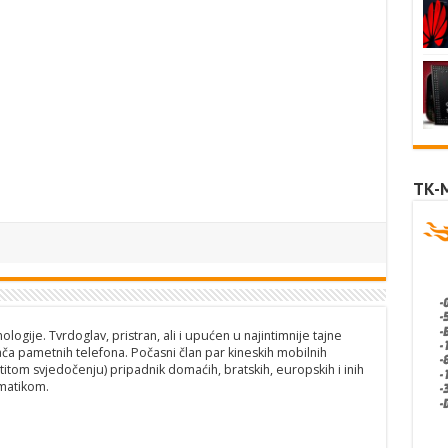
TK-
logije. Tvrdoglav, pristran, ali i upućen u najintimnije tajne
ča pametnih telefona. Počasni član par kineskih mobilnih
titom svjedočenju) pripadnik domaćih, bratskih, europskih i inih
matikom.