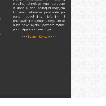
mobilnoj tehnologiji koja napreduje
iz dana u dan, pružajući krajnjem
e
korisniku vrhunske proizvode po
puno povoljnijim, jeftinijim i
e
pristupačnijim cijenama nego što to
nude neke svjetski poznate marke
poput Apple-a i Samsunga.
5
>>>
Team
--
Kontakt
<<<