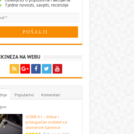
Tjedne novosti, savjeti, recenzije
EKINEZA NA WEBU
dnje
Popularno
Komentari
govi
GOME K1 – dobar i
pristupačan mobitel sa
skenerom šarenice