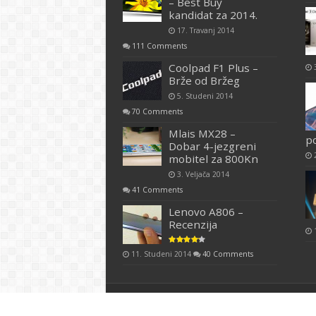
– Best Buy
kandidat za 2014.
17. Travanj 2014
111 Comments
Coolpad F1 Plus –
Brže od Bržeg
5. Studeni 2014
70 Comments
Mlais MX28 –
p
Dobar 4-jezgreni
mobitel za 800Kn
3. Veljača 2014
41 Comments
Lenovo A806 –
Recenzija
11. Studeni 2014
40 Comments
Copyright 2026. TeleKineza.com -
Uvjeti koriš