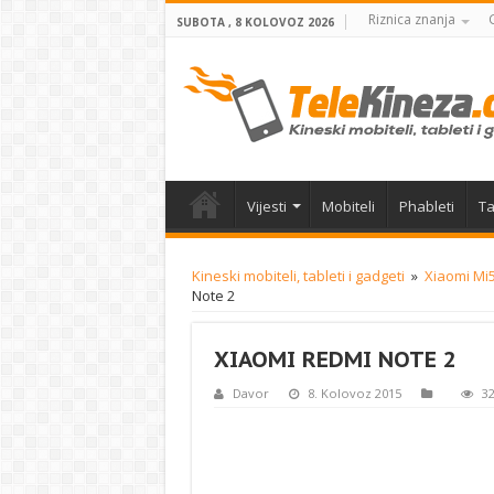
Riznica znanja
SUBOTA , 8 KOLOVOZ 2026
Vijesti
Mobiteli
Phableti
Ta
Kineski mobiteli, tableti i gadgeti
»
Xiaomi Mi5
Note 2
XIAOMI REDMI NOTE 2
Davor
8. Kolovoz 2015
32