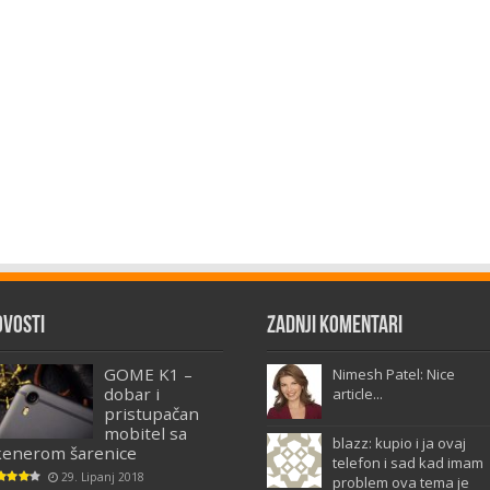
ovosti
Zadnji komentari
GOME K1 –
Nimesh Patel: Nice
dobar i
article...
pristupačan
mobitel sa
blazz: kupio i ja ovaj
kenerom šarenice
telefon i sad kad imam
29. Lipanj 2018
problem ova tema je