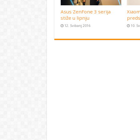
Asus ZenFone 3 serija
Xiaom
stiže u lipnju
preds
12. Svibanj 2016
10. S