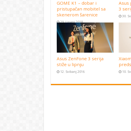
GOME K1 – dobar i
Asus 
pristupačan mobitel sa
3 seri
skenerom šarenice
30. S
29. Lipanj 2018
Asus ZenFone 3 serija
Xiaom
stiže u lipnju
preds
12. Svibanj 2016
10. S