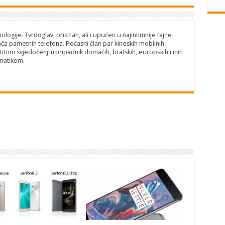
logije. Tvrdoglav, pristran, ali i upućen u najintimnije tajne
ča pametnih telefona. Počasni član par kineskih mobilnih
titom svjedočenju) pripadnik domaćih, bratskih, europskih i inih
matikom.