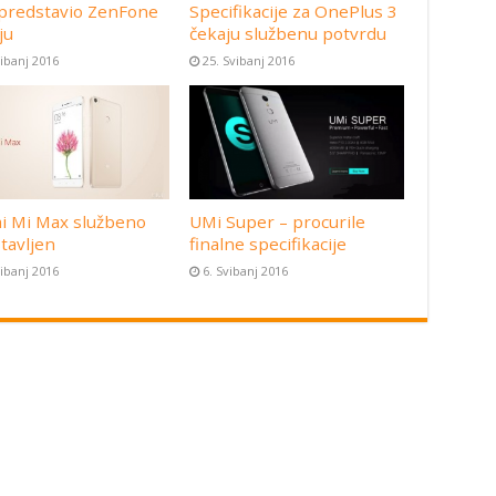
predstavio ZenFone
Specifikacije za OnePlus 3
ju
čekaju službenu potvrdu
vibanj 2016
25. Svibanj 2016
i Mi Max službeno
UMi Super – procurile
tavljen
finalne specifikacije
vibanj 2016
6. Svibanj 2016