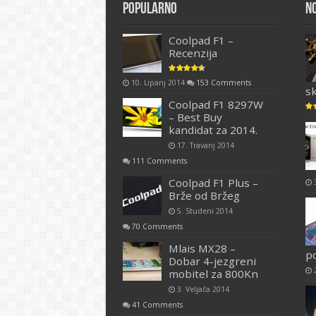
Popularno
N
Coolpad F1 –
Recenzija
10. Lipanj 2014
153 Comments
s
Coolpad F1 8297W
– Best Buy
kandidat za 2014.
17. Travanj 2014
111 Comments
Coolpad F1 Plus –
Brže od Bržeg
5. Studeni 2014
70 Comments
Mlais MX28 –
p
Dobar 4-jezgreni
mobitel za 800Kn
3. Veljača 2014
41 Comments