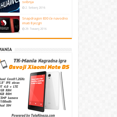
svibnja
2. Svibanj 2016
Snapdragon 830 će navodno
imati 8 jezgri
29. Travanj 2016
MANIA