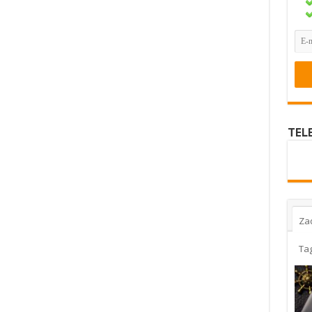
TEL
Za
Ta