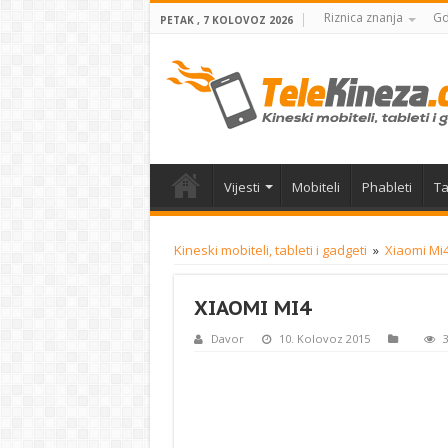
Riznica znanja
Gd
PETAK , 7 KOLOVOZ 2026
Vijesti
Mobiteli
Phableti
Ta
Kineski mobiteli, tableti i gadgeti
»
Xiaomi Mi4
XIAOMI MI4
Davor
10. Kolovoz 2015