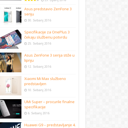
29. Lipanj 2018
Asus predstavio ZenFone 3
seriju
30. Svibanj 2016
Specifikacije za OnePlus 3
čekaju službenu potvrdu
25. Svibanj 2016
Asus ZenFone 3 serija stiže u
lipnju
12. Svibanj 2016
Xiaomi Mi Max službeno
predstavljen
10. Svibanj 2016
UMi Super – procurile finalne
specifikacije
6. Svibanj 2016
Huawei G9 – predstavljanje 4.