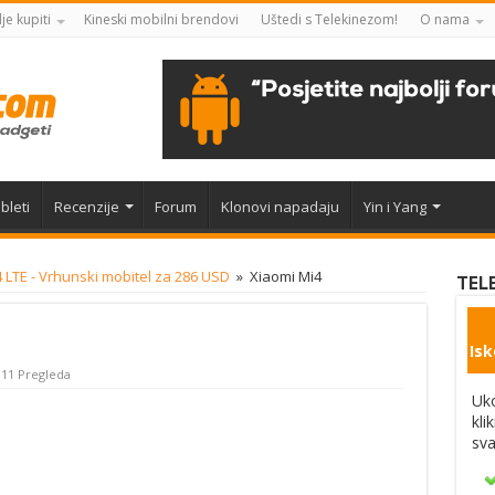
je kupiti
Kineski mobilni brendovi
Uštedi s Telekinezom!
O nama
bleti
Recenzije
Forum
Klonovi napadaju
Yin i Yang
 LTE - Vrhunski mobitel za 286 USD
»
Xiaomi Mi4
TEL
Isk
311 Pregleda
Uko
kli
sva