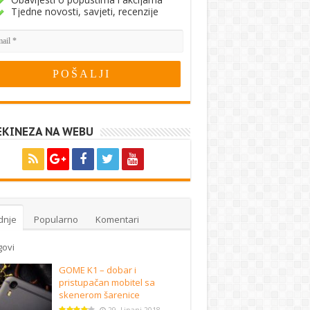
Tjedne novosti, savjeti, recenzije
EKINEZA NA WEBU
dnje
Popularno
Komentari
govi
GOME K1 – dobar i
pristupačan mobitel sa
skenerom šarenice