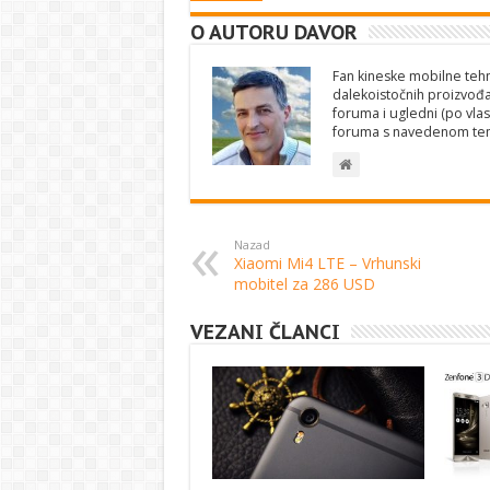
O AUTORU DAVOR
Fan kineske mobilne tehno
dalekoistočnih proizvođa
foruma i ugledni (po vlas
foruma s navedenom te
Nazad
Xiaomi Mi4 LTE – Vrhunski
mobitel za 286 USD
VEZANI ČLANCI