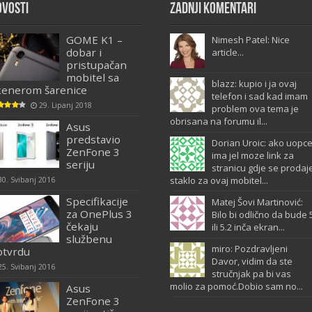
ovosti
Zadnji komentari
GOME K1 –
Nimesh Patel: Nice
dobar i
article...
pristupačan
mobitel sa
blazz: kupio i ja ovaj
kenerom šarenice
telefon i sad kad imam
29. Lipanj 2018
problem ova tema je
obrisana na forumu il...
Asus
predstavio
Dorian Uroic: ako uopc
ZenFone 3
ima jel moze link za
seriju
stranicu gdje se prodaj
staklo za ovaj mobitel...
30. Svibanj 2016
Specifikacije
Matej Šovi Martinović:
za OnePlus 3
Bilo bi odlično da bude 
čekaju
ili 5.2 inča ekran...
službenu
miro: Pozdravljeni
otvrdu
Davor, vidim da ste
25. Svibanj 2016
stručnjak pa bi vas
molio za pomoć.Dobio sam no...
Asus
ZenFone 3