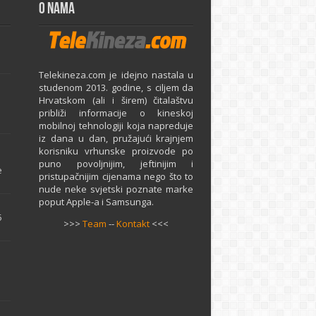
O Nama
Telekineza.com je idejno nastala u
studenom 2013. godine, s ciljem da
Hrvatskom (ali i širem) čitalaštvu
približi informacije o kineskoj
mobilnoj tehnologiji koja napreduje
iz dana u dan, pružajući krajnjem
e
korisniku vrhunske proizvode po
puno povoljnijim, jeftinijim i
e
pristupačnijim cijenama nego što to
nude neke svjetski poznate marke
poput Apple-a i Samsunga.
5
>>>
Team
--
Kontakt
<<<