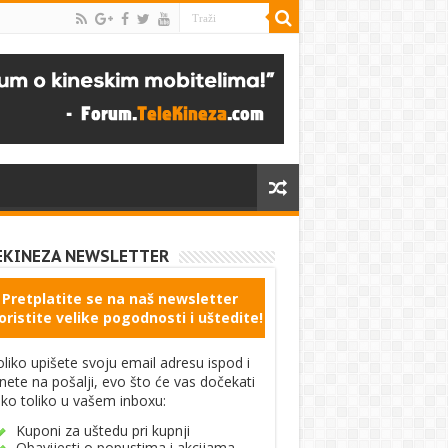
EKINEZA NEWSLETTER
Pretplatite se na naš newsletter
oristite velike pogodnosti i uštedite!
liko upišete svoju email adresu ispod i
knete na pošalji, evo što će vas dočekati
ko toliko u vašem inboxu:
Kuponi za uštedu pri kupnji
Obavijesti o popustima i akcijama