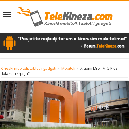
Kineski mobiteli, tableti i gadgeti
»
Mobiteli
»
Xiaomi Mi 5 i Mi 5 Plus
dolaze u srpnju?