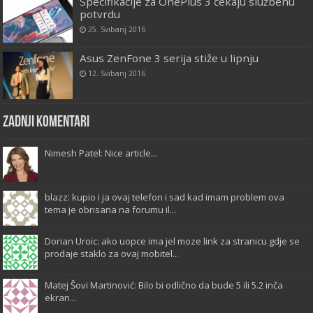
Specifikacije za OnePlus 3 čekaju službenu
potvrdu
25. Svibanj 2016
Asus ZenFone 3 serija stiže u lipnju
12. Svibanj 2016
Zadnji komentari
Nimesh Patel: Nice article...
blazz: kupio i ja ovaj telefon i sad kad imam problem ova
tema je obrisana na forumu il...
Dorian Uroic: ako uopce ima jel moze link za stranicu gdje se
prodaje staklo za ovaj mobitel...
Matej Šovi Martinović: Bilo bi odlično da bude 5 ili 5.2 inča
ekran...