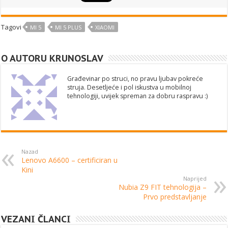
Tagovi
MI 5
MI 5 PLUS
XIAOMI
O AUTORU KRUNOSLAV
Građevinar po struci, no pravu ljubav pokreće
struja. Desetljeće i pol iskustva u mobilnoj
tehnologiji, uvijek spreman za dobru raspravu :)
Nazad
Lenovo A6600 – certificiran u
Kini
Naprijed
Nubia Z9 FIT tehnologija –
Prvo predstavljanje
VEZANI ČLANCI