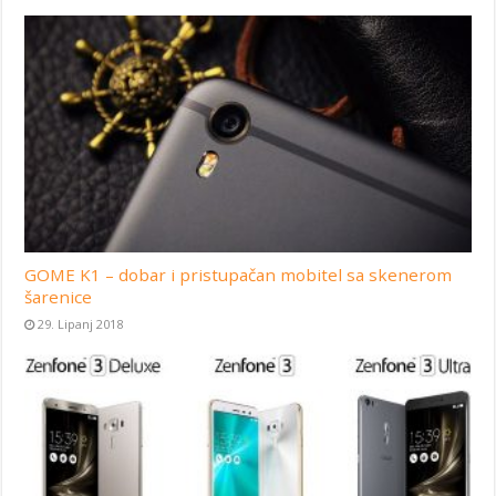
GOME K1 – dobar i pristupačan mobitel sa skenerom
šarenice
29. Lipanj 2018