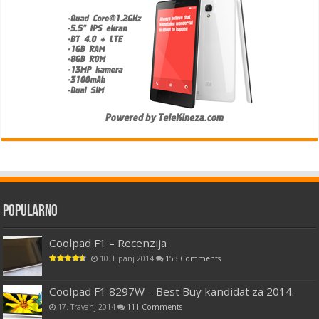
Popularno
Coolpad F1 – Recenzija
10. Lipanj 2014
153 Comments
Coolpad F1 8297W – Best Buy kandidat za 2014.
17. Travanj 2014
111 Comments