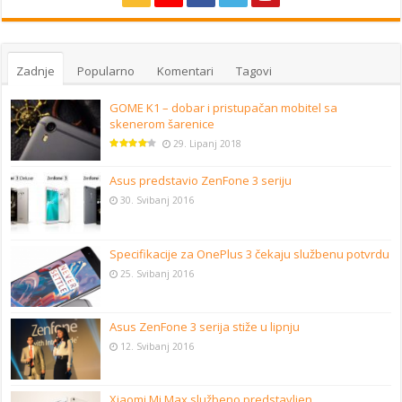
Zadnje
Popularno
Komentari
Tagovi
GOME K1 – dobar i pristupačan mobitel sa
skenerom šarenice
29. Lipanj 2018
Asus predstavio ZenFone 3 seriju
30. Svibanj 2016
Specifikacije za OnePlus 3 čekaju službenu potvrdu
25. Svibanj 2016
Asus ZenFone 3 serija stiže u lipnju
12. Svibanj 2016
Xiaomi Mi Max službeno predstavljen