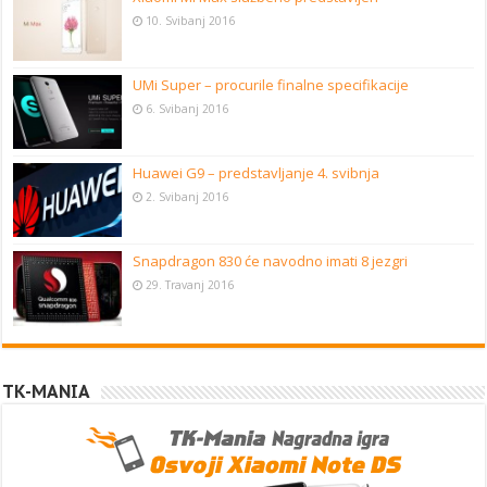
10. Svibanj 2016
UMi Super – procurile finalne specifikacije
6. Svibanj 2016
Huawei G9 – predstavljanje 4. svibnja
2. Svibanj 2016
Snapdragon 830 će navodno imati 8 jezgri
29. Travanj 2016
TK-MANIA