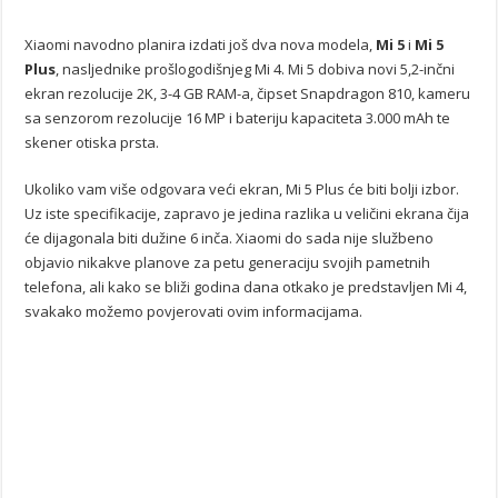
Xiaomi navodno planira izdati još dva nova modela,
Mi 5
i
Mi 5
Plus
, nasljednike prošlogodišnjeg Mi 4. Mi 5 dobiva novi 5,2-inčni
ekran rezolucije 2K, 3-4 GB RAM-a, čipset Snapdragon 810, kameru
sa senzorom rezolucije 16 MP i bateriju kapaciteta 3.000 mAh te
skener otiska prsta.
Ukoliko vam više odgovara veći ekran, Mi 5 Plus će biti bolji izbor.
Uz iste specifikacije, zapravo je jedina razlika u veličini ekrana čija
će dijagonala biti dužine 6 inča. Xiaomi do sada nije službeno
objavio nikakve planove za petu generaciju svojih pametnih
telefona, ali kako se bliži godina dana otkako je predstavljen Mi 4,
svakako možemo povjerovati ovim informacijama.