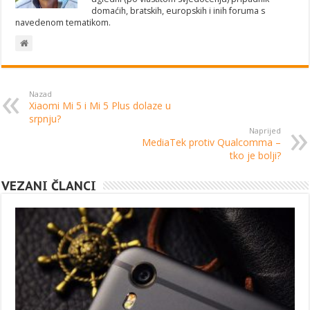
domaćih, bratskih, europskih i inih foruma s
navedenom tematikom.
Nazad
Xiaomi Mi 5 i Mi 5 Plus dolaze u
srpnju?
Naprijed
MediaTek protiv Qualcomma –
tko je bolji?
VEZANI ČLANCI