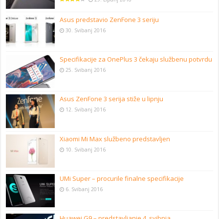
Asus predstavio ZenFone 3 seriju
30. Svibanj 2016
Specifikacije za OnePlus 3 čekaju službenu potvrdu
25. Svibanj 2016
Asus ZenFone 3 serija stiže u lipnju
12. Svibanj 2016
Xiaomi Mi Max službeno predstavljen
10. Svibanj 2016
UMi Super – procurile finalne specifikacije
6. Svibanj 2016
Huawei G9 – predstavljanje 4. svibnja