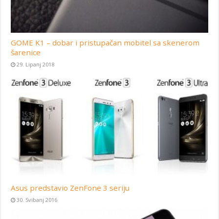
GOME K1 – dobar i pristupačan mobitel sa skenerom
šarenice
29. Lipanj 2018
Asus predstavio ZenFone 3 seriju
30. Svibanj 2016