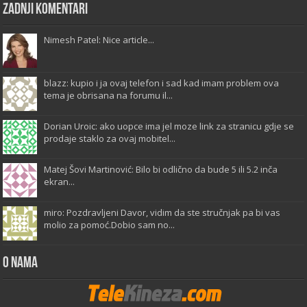
Zadnji komentari
Nimesh Patel: Nice article...
blazz: kupio i ja ovaj telefon i sad kad imam problem ova
tema je obrisana na forumu il...
Dorian Uroic: ako uopce ima jel moze link za stranicu gdje se
prodaje staklo za ovaj mobitel...
Matej Šovi Martinović: Bilo bi odlično da bude 5 ili 5.2 inča
ekran...
miro: Pozdravljeni Davor, vidim da ste stručnjak pa bi vas
molio za pomoć.Dobio sam no...
O Nama