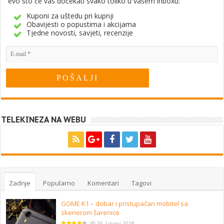
evo što će vas dočekati svako toliko u vašem inboxu:
Kuponi za uštedu pri kupnji
Obavijesti o popustima i akcijama
Tjedne novosti, savjeti, recenzije
TELEKINEZA NA WEBU
Zadnje
Popularno
Komentari
Tagovi
GOME K1 – dobar i pristupačan mobitel sa
skenerom šarenice
29. Lipanj 2018