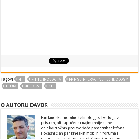
Tagovi
FIT
FIT TEHNOLOGIJA
FRINGE INTERACTIVE TECHNOLOGY
NUBIA
NUBIA Z9
ZTE
O AUTORU DAVOR
Fan kineske mobilne tehnologije. Tvrdoglav,
pristran, ali i upućen u najintimnije tajne
dalekoistočnih proizvođača pametnih telefona.
Počasni član par kineskih mobilnih foruma i
ugledni (po vlastitom svjedočenju) pripadnik