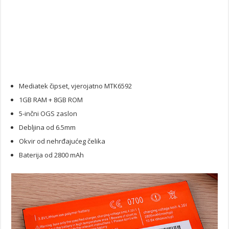
Mediatek čipset, vjerojatno MTK6592
1GB RAM + 8GB ROM
5-inčni OGS zaslon
Debljina od 6.5mm
Okvir od nehrđajućeg čelika
Baterija od 2800 mAh