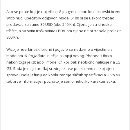
Ako se pitate koji je najjeftiniji 8-jezgreni smartfon – kineski brend
Wico nudi upečatljiv odgovor. Model S100 bi se uskoro trebao
prodavati za samo 89 USD (oko 540 Kn). Cijena je za kinesko
tržište, a sa svim troškovima i PDV-om cijena ne bi trebala prelaziti
800 Kn.
Wico je novi kineski brend i pojavio se nedavno u vijestima s
modelom i6. Pogađate, riječ je o kopiji novog iPhonea. Ubrzo
nakon toga je izbacio i model C1 koji pak neobično nalikuje na LG
G3. Sada je u igri uređaj srednje klase po iznimno niskoj cijeni,
gotovo upola jeftiniji od konkurencije sličnih specifikacija. Ovo su
tek prve informacije i poznato je samo nekoliko karakteristika: