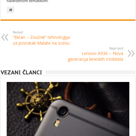
navedenom tematikom.
Nazad
“Ekran – Zvučnik” tehnologija
za povratak Malate na scenu
Naprijed
Lenovo A936 – Nova
generacija kineskih mobitela
VEZANI ČLANCI