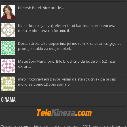
Nimesh Patel: Nice article...
blazz: kupio i ja ovaj telefon i sad kad imam problem ova
tema je obrisana na forumu il...
Dorian Uroic: ako uopce ima jel moze link za stranicu gdje se
prodaje staklo za ovaj mobitel...
Matej Šovi Martinović: Bilo bi odlično da bude 5 ili 5.2 inča
ekran...
miro: Pozdravljeni Davor, vidim da ste stručnjak pa bi vas
molio za pomoć.Dobio sam no...
O Nama
Telekineza.com je idejno nastala u studenom 2013. godine, s ciljem da