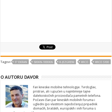
Tagovi
5" EKRAN
500KN-1000KN
8-JEZGRENI
WICO
WICO S100
O AUTORU DAVOR
Fan kineske mobilne tehnologije. Tvrdoglav,
pristran, ali i upućen u najintimnije tajne
dalekoistočnih proizvođača pametnih telefona.
Počasni član par kineskih mobilnih foruma i
ugledni (po vlastitom svjedočenju) pripadnik
domaćih, bratskih, europskih i inih foruma s