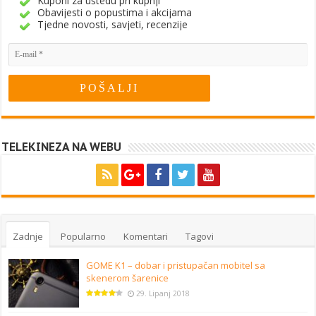
Kuponi za uštedu pri kupnji
Obavijesti o popustima i akcijama
Tjedne novosti, savjeti, recenzije
TELEKINEZA NA WEBU
Zadnje
Popularno
Komentari
Tagovi
GOME K1 – dobar i pristupačan mobitel sa
skenerom šarenice
29. Lipanj 2018