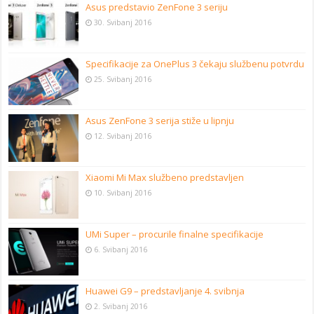
Asus predstavio ZenFone 3 seriju
30. Svibanj 2016
Specifikacije za OnePlus 3 čekaju službenu potvrdu
25. Svibanj 2016
Asus ZenFone 3 serija stiže u lipnju
12. Svibanj 2016
Xiaomi Mi Max službeno predstavljen
10. Svibanj 2016
UMi Super – procurile finalne specifikacije
6. Svibanj 2016
Huawei G9 – predstavljanje 4. svibnja
2. Svibanj 2016