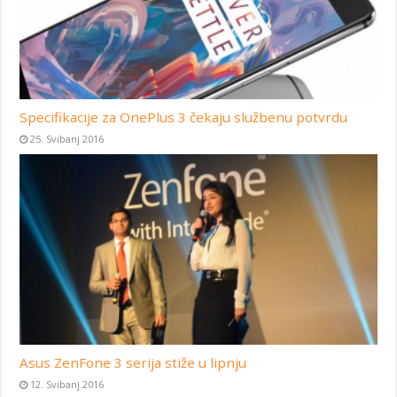
Specifikacije za OnePlus 3 čekaju službenu potvrdu
25. Svibanj 2016
Asus ZenFone 3 serija stiže u lipnju
12. Svibanj 2016