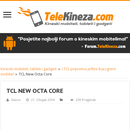
Kineski mobiteli, tableti i gadgeti
»
I TCL priprema jeftini 8-jezgreni
mobitel
»
TCL New Octa Core
TCL NEW OCTA CORE
Davor
21. Ožujak 2014
209 Pregleda