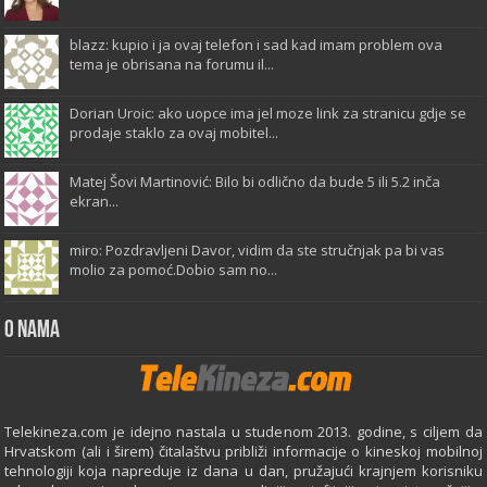
blazz: kupio i ja ovaj telefon i sad kad imam problem ova
tema je obrisana na forumu il...
Dorian Uroic: ako uopce ima jel moze link za stranicu gdje se
prodaje staklo za ovaj mobitel...
Matej Šovi Martinović: Bilo bi odlično da bude 5 ili 5.2 inča
ekran...
miro: Pozdravljeni Davor, vidim da ste stručnjak pa bi vas
molio za pomoć.Dobio sam no...
O Nama
Telekineza.com je idejno nastala u studenom 2013. godine, s ciljem da
Hrvatskom (ali i širem) čitalaštvu približi informacije o kineskoj mobilnoj
tehnologiji koja napreduje iz dana u dan, pružajući krajnjem korisniku