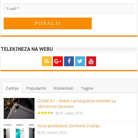
TELEKINEZA NA WEBU
Zadnje
Popularno
Komentari
Tagovi
GOME K1 – dobar i pristupačan mobitel sa
skenerom šarenice
29. Lipanj 2018
Asus predstavio ZenFone 3 seriju
30. Svibanj 2016