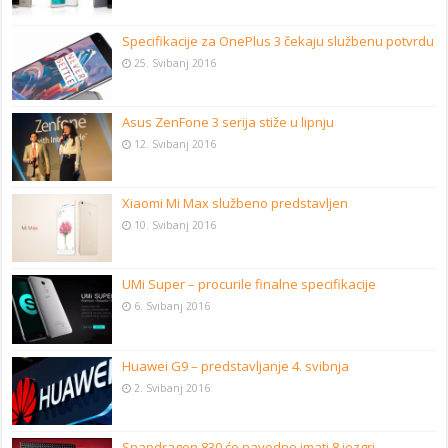
Specifikacije za OnePlus 3 čekaju službenu potvrdu
25. Svibanj 2016
Asus ZenFone 3 serija stiže u lipnju
12. Svibanj 2016
Xiaomi Mi Max službeno predstavljen
10. Svibanj 2016
UMi Super – procurile finalne specifikacije
6. Svibanj 2016
Huawei G9 – predstavljanje 4. svibnja
2. Svibanj 2016
Snapdragon 830 će navodno imati 8 jezgri