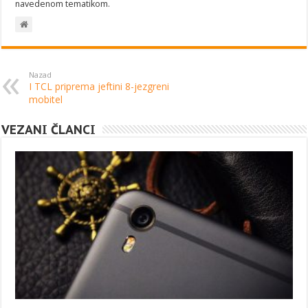
navedenom tematikom.
Nazad
I TCL priprema jeftini 8-jezgreni
mobitel
VEZANI ČLANCI