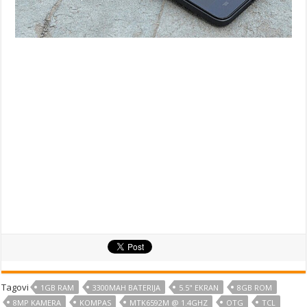
Tagovi
1GB RAM
3300MAH BATERIJA
5.5" EKRAN
8GB ROM
8MP KAMERA
KOMPAS
MTK6592M @ 1.4GHZ
OTG
TCL