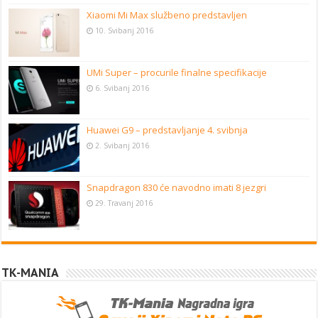
Xiaomi Mi Max službeno predstavljen
10. Svibanj 2016
UMi Super – procurile finalne specifikacije
6. Svibanj 2016
Huawei G9 – predstavljanje 4. svibnja
2. Svibanj 2016
Snapdragon 830 će navodno imati 8 jezgri
29. Travanj 2016
TK-MANIA