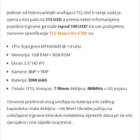
Jednom od interesantnijih uređaja iz TCL Idol X serije sada je
cijena u Kini pala na
115 USD
a prema nekim informacijama
pojedine trgovine ga nude
ispod 100 USD
! Da vas podsjetimo,
osnovne specifikacije
TCL Meme Da S720
su:
CPU: 8-jezgreni MTK6592M @ 1.4 GHz
Memorija: 1GB RAM + 8GB ROM
Ekran: 5.5″ HD IPS
Kamere: 8MP + 5MP
Baterija:
3300 mAh
Ostalo: OTG, Kompas,
7.95mm
debljina,
900MHz
u 3G pojasu
Osnovne prednosti ovog uređaja su baterija vrlo velikog
kapaciteta i mala debljina – niti 8mm! Obratite pažnju na
uobičajene trgovine kineskim mobitelima sljedećih dana jer će vrlo
vjerojatno i one slijediti ovaj trend…