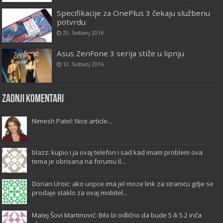
Specifikacije za OnePlus 3 čekaju službenu
potvrdu
25. Svibanj 2016
Asus ZenFone 3 serija stiže u lipnju
12. Svibanj 2016
Zadnji komentari
Nimesh Patel: Nice article...
blazz: kupio i ja ovaj telefon i sad kad imam problem ova
tema je obrisana na forumu il...
Dorian Uroic: ako uopce ima jel moze link za stranicu gdje se
prodaje staklo za ovaj mobitel...
Matej Šovi Martinović: Bilo bi odlično da bude 5 ili 5.2 inča