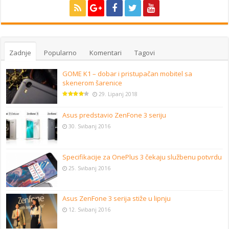
Zadnje
Popularno
Komentari
Tagovi
GOME K1 – dobar i pristupačan mobitel sa
skenerom šarenice
29. Lipanj 2018
Asus predstavio ZenFone 3 seriju
30. Svibanj 2016
Specifikacije za OnePlus 3 čekaju službenu potvrdu
25. Svibanj 2016
Asus ZenFone 3 serija stiže u lipnju
12. Svibanj 2016