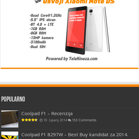
Popularno
Coolpad F1 – Recenzija
10. Lipanj 2014
153 Comments
Coolpad F1 8297W – Best Buy kandidat za 2014.