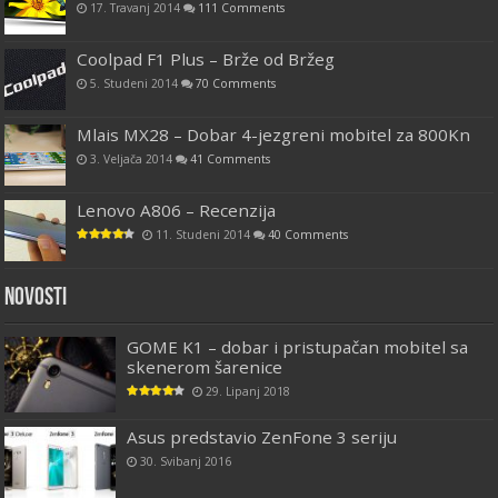
17. Travanj 2014
111 Comments
Coolpad F1 Plus – Brže od Bržeg
5. Studeni 2014
70 Comments
Mlais MX28 – Dobar 4-jezgreni mobitel za 800Kn
3. Veljača 2014
41 Comments
Lenovo A806 – Recenzija
11. Studeni 2014
40 Comments
Novosti
GOME K1 – dobar i pristupačan mobitel sa
skenerom šarenice
29. Lipanj 2018
Asus predstavio ZenFone 3 seriju
30. Svibanj 2016