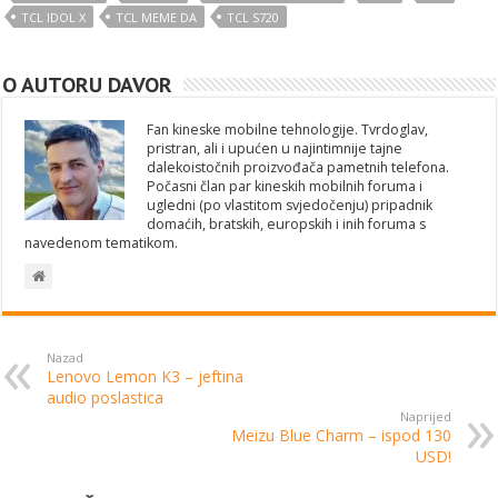
TCL IDOL X
TCL MEME DA
TCL S720
O AUTORU DAVOR
Fan kineske mobilne tehnologije. Tvrdoglav,
pristran, ali i upućen u najintimnije tajne
dalekoistočnih proizvođača pametnih telefona.
Počasni član par kineskih mobilnih foruma i
ugledni (po vlastitom svjedočenju) pripadnik
domaćih, bratskih, europskih i inih foruma s
navedenom tematikom.
Nazad
Lenovo Lemon K3 – jeftina
audio poslastica
Naprijed
Meizu Blue Charm – ispod 130
USD!