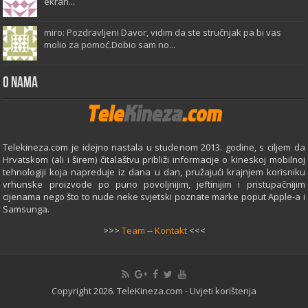
ekran...
miro: Pozdravljeni Davor, vidim da ste stručnjak pa bi vas
molio za pomoć.Dobio sam no...
O Nama
Telekineza.com je idejno nastala u studenom 2013. godine, s ciljem da
Hrvatskom (ali i širem) čitalaštvu približi informacije o kineskoj mobilnoj
tehnologiji koja napreduje iz dana u dan, pružajući krajnjem korisniku
vrhunske proizvode po puno povoljnijim, jeftinijim i pristupačnijim
cijenama nego što to nude neke svjetski poznate marke poput Apple-a i
Samsunga.
>>>
Team
--
Kontakt
<<<
Copyright 2026. TeleKineza.com -
Uvjeti korištenja