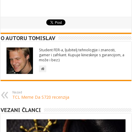
O AUTORU TOMISLAV
Student FER-a, ljubitelj tehnologije i znanosti,
gamer i zafrkant. Kupuje kineskinje s garancijom, a
može i bez:)
Nazad
TCL Meme Da S720 recenzija
VEZANI ČLANCI