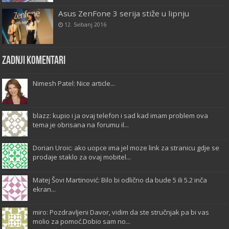
Asus ZenFone 3 serija stiže u lipnju
12. Svibanj 2016
Zadnji komentari
Nimesh Patel: Nice article...
blazz: kupio i ja ovaj telefon i sad kad imam problem ova
tema je obrisana na forumu il...
Dorian Uroic: ako uopce ima jel moze link za stranicu gdje se
prodaje staklo za ovaj mobitel...
Matej Šovi Martinović: Bilo bi odlično da bude 5 ili 5.2 inča
ekran...
miro: Pozdravljeni Davor, vidim da ste stručnjak pa bi vas
molio za pomoć.Dobio sam no...