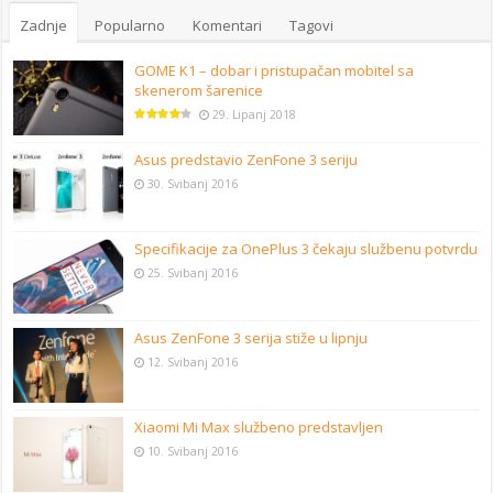
Zadnje
Popularno
Komentari
Tagovi
GOME K1 – dobar i pristupačan mobitel sa
skenerom šarenice
29. Lipanj 2018
Asus predstavio ZenFone 3 seriju
30. Svibanj 2016
Specifikacije za OnePlus 3 čekaju službenu potvrdu
25. Svibanj 2016
Asus ZenFone 3 serija stiže u lipnju
12. Svibanj 2016
Xiaomi Mi Max službeno predstavljen
10. Svibanj 2016