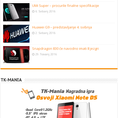
UMi Super – procurile finalne specifikacije
6. Svibanj 2016
Huawei G9 – predstavljanje 4. svibnja
2. Svibanj 2016
Snapdragon 830 će navodno imati 8 jezgri
29. Travanj 2016
TK-MANIA