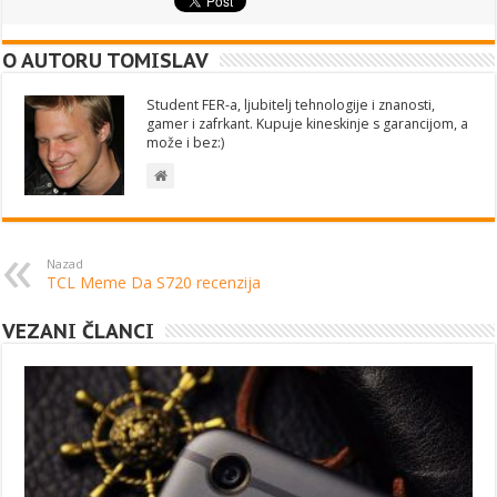
O AUTORU TOMISLAV
Student FER-a, ljubitelj tehnologije i znanosti,
gamer i zafrkant. Kupuje kineskinje s garancijom, a
može i bez:)
Nazad
TCL Meme Da S720 recenzija
VEZANI ČLANCI