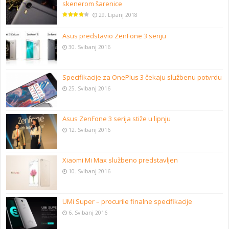
skenerom šarenice
29. Lipanj 2018
Asus predstavio ZenFone 3 seriju
30. Svibanj 2016
Specifikacije za OnePlus 3 čekaju službenu potvrdu
25. Svibanj 2016
Asus ZenFone 3 serija stiže u lipnju
12. Svibanj 2016
Xiaomi Mi Max službeno predstavljen
10. Svibanj 2016
UMi Super – procurile finalne specifikacije
6. Svibanj 2016