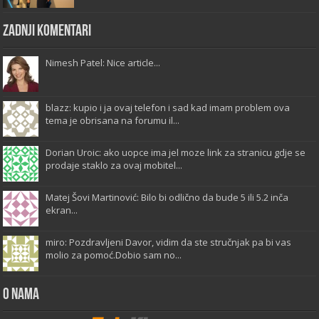
Zadnji komentari
Nimesh Patel: Nice article...
blazz: kupio i ja ovaj telefon i sad kad imam problem ova
tema je obrisana na forumu il...
Dorian Uroic: ako uopce ima jel moze link za stranicu gdje se
prodaje staklo za ovaj mobitel...
Matej Šovi Martinović: Bilo bi odlično da bude 5 ili 5.2 inča
ekran...
miro: Pozdravljeni Davor, vidim da ste stručnjak pa bi vas
molio za pomoć.Dobio sam no...
O Nama