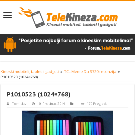
Kineski mobiteli, tableti i gadgeti
»
TCL Meme Da S720 recenzija
»
P1010523 (1024×768)
P1010523 (1024×768)
Tomislav
10. Prosinac 2014
170 Pregleda