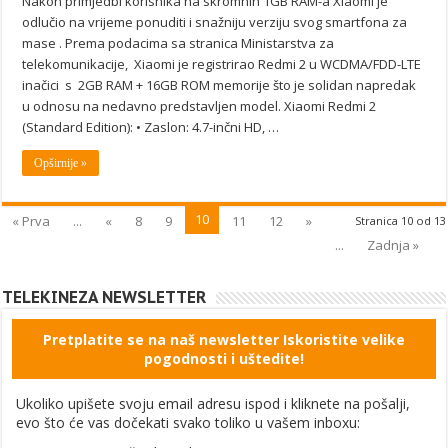
Nakon primjedbi korisnika na skromnih 1GB RAM-a Xiaomi je
odlučio na vrijeme ponuditi i snažniju verziju svog smartfona za
mase . Prema podacima sa stranica Ministarstva za
telekomunikacije, Xiaomi je registrirao Redmi 2 u WCDMA/FDD-LTE
inačici s 2GB RAM + 16GB ROM memorije što je solidan napredak
u odnosu na nedavno predstavljen model. Xiaomi Redmi 2
(Standard Edition): • Zaslon: 4.7-inčni HD, …
Opširnije »
10
« Prva
...
«
8
9
11
12
»
Stranica 10 od 13
...
Zadnja »
TELEKINEZA NEWSLETTER
Pretplatite se na naš newsletter Iskoristite velike
pogodnosti i uštedite!
Ukoliko upišete svoju email adresu ispod i kliknete na pošalji,
evo što će vas dočekati svako toliko u vašem inboxu: