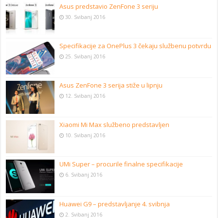
Asus predstavio ZenFone 3 seriju
30. Svibanj 2016
Specifikacije za OnePlus 3 čekaju službenu potvrdu
25. Svibanj 2016
Asus ZenFone 3 serija stiže u lipnju
12. Svibanj 2016
Xiaomi Mi Max službeno predstavljen
10. Svibanj 2016
UMi Super – procurile finalne specifikacije
6. Svibanj 2016
Huawei G9 – predstavljanje 4. svibnja
2. Svibanj 2016