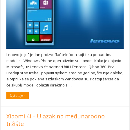
Lenovo je još jedan proizvođač telefona koji će u ponudi imati
modele s Windows Phone operativnim sustavom. Kako je objavio
Microsoft, uz Lenovo će partneri biti i Tencent i Qihoo 360. Prvi
uređaji bi se trebali pojaviti tijekom sredine godine, što nije daleko,
a otprilike se poklapa s izlaskom Windowsa 10. Postoji šansa da
će skuplji modeli dolaziti direktno s …
Opširnije »
Xiaomi 4i – Ulazak na međunarodno
tržište