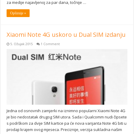
za medije najavljenoj za par dana, točnije …
Opširnije »
Xiaomi Note 4G uskoro u Dual SIM izdanju
5. Ožujak 2015
1 Comment
Jedna od osnovnih zamjerki na iznimno popularni Xiaomi Note 4G
je bio nedostatak drugog SIM utora. Sada i Qualcomm nudi čipsete
s podrškom za dvije SIM kartice pa će nova varijanta Note 4G biti u
prodaji krajem ovog mjeseca. Preciznije, verzija sukladna našim