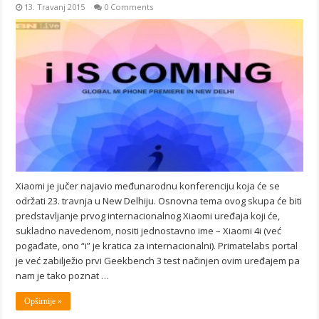
13. Travanj 2015
0 Comments
Xiaomi je jučer najavio međunarodnu konferenciju koja će se
održati 23. travnja u New Delhiju. Osnovna tema ovog skupa će biti
predstavljanje prvog internacionalnog Xiaomi uređaja koji će,
sukladno navedenom, nositi jednostavno ime – Xiaomi 4i (već
pogađate, ono “i” je kratica za internacionalni). Primatelabs portal
je već zabilježio prvi Geekbench 3 test načinjen ovim uređajem pa
nam je tako poznat …
Opširnije »