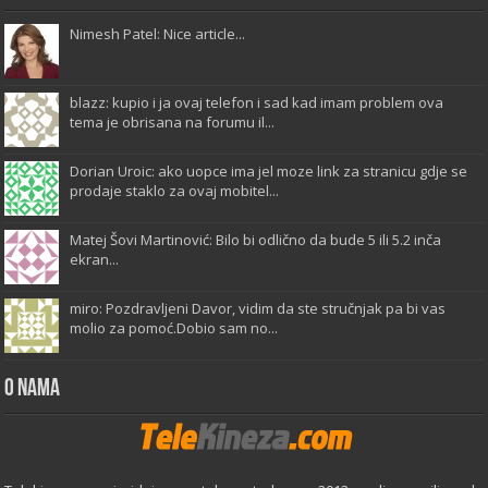
Nimesh Patel: Nice article...
blazz: kupio i ja ovaj telefon i sad kad imam problem ova
tema je obrisana na forumu il...
Dorian Uroic: ako uopce ima jel moze link za stranicu gdje se
prodaje staklo za ovaj mobitel...
Matej Šovi Martinović: Bilo bi odlično da bude 5 ili 5.2 inča
ekran...
miro: Pozdravljeni Davor, vidim da ste stručnjak pa bi vas
molio za pomoć.Dobio sam no...
O Nama