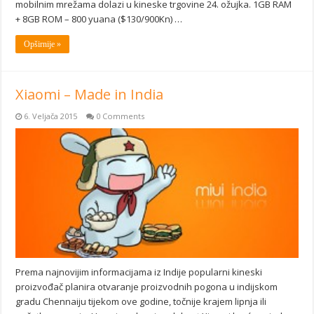
mobilnim mrežama dolazi u kineske trgovine 24. ožujka. 1GB RAM
+ 8GB ROM – 800 yuana ($130/900Kn) …
Opširnije »
Xiaomi – Made in India
6. Veljača 2015
0 Comments
Prema najnovijim informacijama iz Indije popularni kineski
proizvođač planira otvaranje proizvodnih pogona u indijskom
gradu Chennaiju tijekom ove godine, točnije krajem lipnja ili