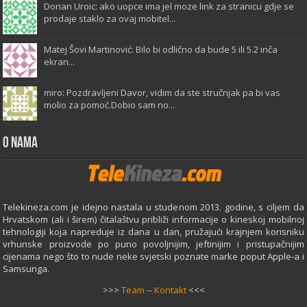
Dorian Uroic: ako uopce ima jel moze link za stranicu gdje se
prodaje staklo za ovaj mobitel...
Matej Šovi Martinović: Bilo bi odlično da bude 5 ili 5.2 inča
ekran...
miro: Pozdravljeni Davor, vidim da ste stručnjak pa bi vas
molio za pomoć.Dobio sam no...
O Nama
Telekineza.com je idejno nastala u studenom 2013. godine, s ciljem da
Hrvatskom (ali i širem) čitalaštvu približi informacije o kineskoj mobilnoj
tehnologiji koja napreduje iz dana u dan, pružajući krajnjem korisniku
vrhunske proizvode po puno povoljnijim, jeftinijim i pristupačnijim
cijenama nego što to nude neke svjetski poznate marke poput Apple-a i
Samsunga.
>>>
Team
--
Kontakt
<<<