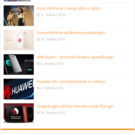
Asus ZenFone 3 serija stiže u lipnju
12. Svibanj 2016
Xiaomi Mi Max službeno predstavljen
10. Svibanj 2016
UMi Super – procurile finalne specifikacije
6. Svibanj 2016
Huawei G9 – predstavljanje 4. svibnja
2. Svibanj 2016
Snapdragon 830 će navodno imati 8 jezgri
29. Travanj 2016