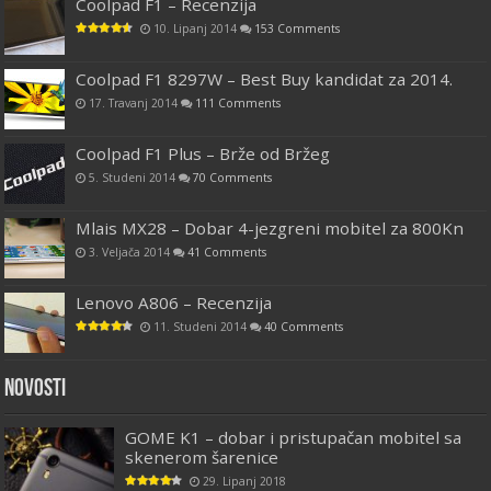
Coolpad F1 – Recenzija
10. Lipanj 2014
153 Comments
Coolpad F1 8297W – Best Buy kandidat za 2014.
17. Travanj 2014
111 Comments
Coolpad F1 Plus – Brže od Bržeg
5. Studeni 2014
70 Comments
Mlais MX28 – Dobar 4-jezgreni mobitel za 800Kn
3. Veljača 2014
41 Comments
Lenovo A806 – Recenzija
11. Studeni 2014
40 Comments
Novosti
GOME K1 – dobar i pristupačan mobitel sa
skenerom šarenice
29. Lipanj 2018