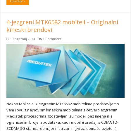
Opširnije »
4-jezgreni MTK6582 mobiteli – Originalni
kineski brendovi
19. Siječanj 2014
1 Comment
Nakon tablice s 8-jezgrenim MTK6592 mobitelima predstavljamo
vam i ovu s najnovijim kineskim mobitelima s četverojezgrenim
Mediatek procesorima. Izostavljeni su modeli bez imena ili s
ograničenim brojem podataka, kao i mobilni uređaji s CDMA TD-
SCDMA 3G standardom, jer nisu zanimljivi za domaće uvjete. 4-