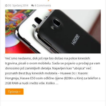
30. Siječanj 2014
4 Comments
Već smo nedavno, dok još nije bio došao na police kineskih
trgovina, pisali o ovom mobitelu. Sada se pojavio u prodaji pa vam
donosimo još zanimljivih detalja. Najavljen kao “ubojica” već
poznatih Best Buy kineskih mobitela – Huawei 3c i Xiaomi
Hongmija, Hasee E50 osim odlične cijene (820Kn u Kini) za telefon s
2GB RAM-a nudi i nešto više. Koliko …
Opširnije »