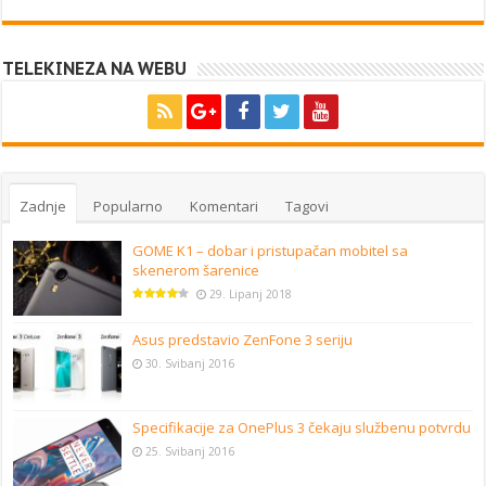
TELEKINEZA NA WEBU
Zadnje
Popularno
Komentari
Tagovi
GOME K1 – dobar i pristupačan mobitel sa
skenerom šarenice
29. Lipanj 2018
Asus predstavio ZenFone 3 seriju
30. Svibanj 2016
Specifikacije za OnePlus 3 čekaju službenu potvrdu
25. Svibanj 2016