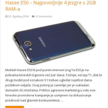
Hasee E50 – Najpovoljnije 4 jezgre s 2GB
RAM-a
25. Siječanj 2014
0 Comments
Mobitel Hasee E50 ili pod punim imenom Ling Ya E50 je na
policama kineskih trgovine već par dana. Točnije, verzija T1, dok bi
drugi model pod oznakom S1 trebao ugledat svjetlost dana
početkom veljače. Ovaj potonji je zanimljiv jer je sukladan
domaćim 3G mrežama. Prilično agresivni marketing u vidu sve-
kineske promotivne kampanje je usmjeren na dokazivanje
prednosti nad glavnim konkurentima: …