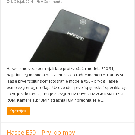
6. Ožujak 2014
0 Comments
Hasee smo već spominjali kao proizvođača modela E50 S1,
najjeftinijeg mobitela na svijetu s 2GB radne memorije. Danas su
izašle prve “špijunske” fotografije modela X50 – prvog Hasee
osmojezgrenog uređaja. Uz ovo idu i prve “špijunske” specifikacije
– X50 je vrlo tanak, CPU je 8-jezgreni MTK6592 uz 2GB RAM i 16GB
ROM. Kamere su: 13MP stražnja i 8MP prednja. Nije …
Opširnije »
Hasee E50 – Prvi dojmovi