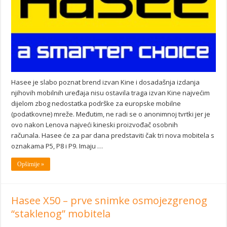
Hasee je slabo poznat brend izvan Kine i dosadašnja izdanja
njihovih mobilnih uređaja nisu ostavila traga izvan Kine najvećim
dijelom zbog nedostatka podrške za europske mobilne
(podatkovne) mreže. Međutim, ne radi se o anonimnoj tvrtki jer je
ovo nakon Lenova najveći kineski proizvođač osobnih
računala. Hasee će za par dana predstaviti čak tri nova mobitela s
oznakama P5, P8 i P9. Imaju …
Opširnije »
Hasee X50 – prve snimke osmojezgrenog
“staklenog” mobitela