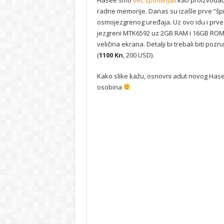
Hasee smo
već spominjali
kao proizvođača
radne memorije. Danas su izašle prve “šp
osmojezgrenog uređaja. Uz ovo idu i prve “š
jezgreni MTK6592 uz 2GB RAM i 16GB ROM. 
veličina ekrana. Detalji bi trebali biti po
(
1100 Kn
, 200 USD).
Kako slike kažu, osnovni adut novog Hase
osobina