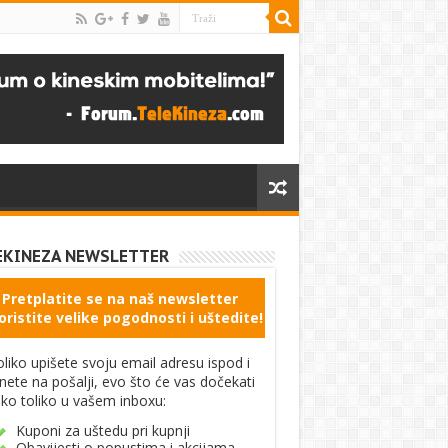
EKINEZA NEWSLETTER
Pretplatite se na naš newsletter
oristite velike pogodnosti i uštedite!
liko upišete svoju email adresu ispod i
knete na pošalji, evo što će vas dočekati
ko toliko u vašem inboxu:
Kuponi za uštedu pri kupnji
Obavijesti o popustima i akcijama