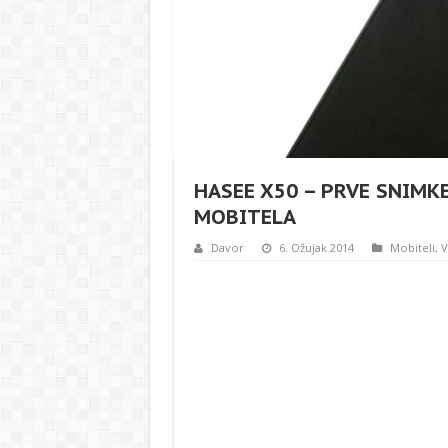
HASEE X50 – PRVE SNIM
MOBITELA
Davor
6. Ožujak 2014
Mobiteli
,
V