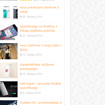
29. Lipanj 2018
Asus predstavio ZenFone 3
seriju
30. Svibanj 2016
Specifikacije za OnePlus 3
čekaju službenu potvrdu
25. Svibanj 2016
Asus ZenFone 3 serija stiže u
lipnju
12. Svibanj 2016
Xiaomi Mi Max službeno
predstavljen
10. Svibanj 2016
UMi Super – procurile finalne
specifikacije
6. Svibanj 2016
Huawei G9 – predstavljanje 4.