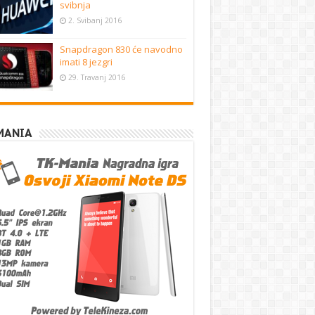
svibnja
2. Svibanj 2016
Snapdragon 830 će navodno
imati 8 jezgri
29. Travanj 2016
MANIA