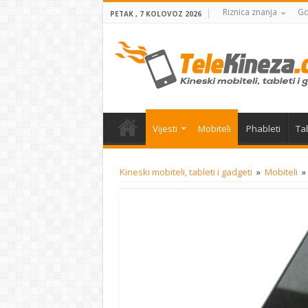
Riznica znanja
Gd
PETAK , 7 KOLOVOZ 2026
Vijesti
Mobiteli
Phableti
Tab
Kineski mobiteli, tableti i gadgeti
»
Mobiteli
»