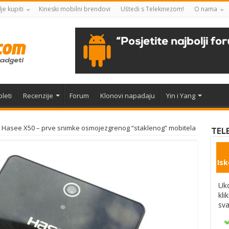
je kupiti
Kineski mobilni brendovi
Uštedi s Telekinezom!
O nama
leti
Recenzije
Forum
Klonovi napadaju
Yin i Yang
Hasee X50 – prve snimke osmojezgrenog “staklenog” mobitela
TEL
Isk
Uko
kli
sva