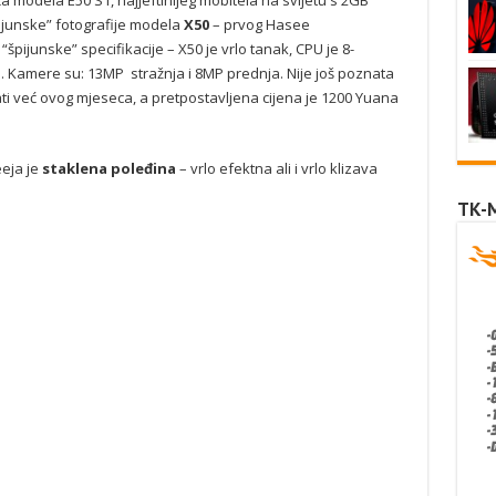
 modela E50 S1, najjeftinijeg mobitela na svijetu s 2GB
ijunske” fotografije modela
X50
– prvog Hasee
pijunske” specifikacije – X50 je vrlo tanak, CPU je 8-
Kamere su: 13MP stražnja i 8MP prednja. Nije još poznata
znati već ovog mjeseca, a pretpostavljena cijena je 1200 Yuana
eja je
staklena poleđina
– vrlo efektna ali i vrlo klizava
TK-