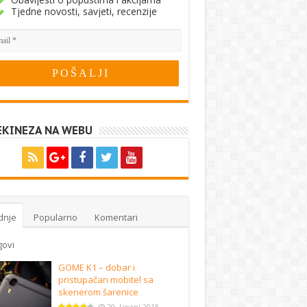
Tjedne novosti, savjeti, recenzije
EKINEZA NA WEBU
dnje
Popularno
Komentari
govi
GOME K1 – dobar i
pristupačan mobitel sa
skenerom šarenice