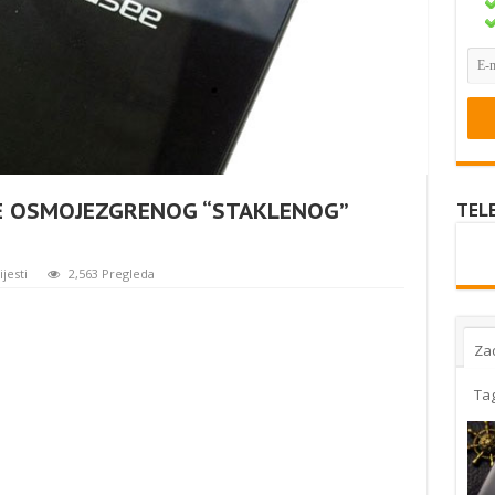
KE OSMOJEZGRENOG “STAKLENOG”
TEL
ijesti
2,563 Pregleda
Za
Ta