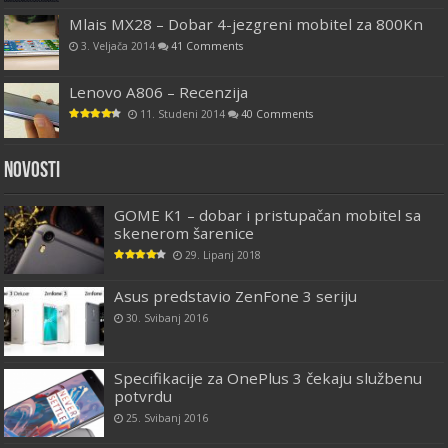
Mlais MX28 – Dobar 4-jezgreni mobitel za 800Kn
3. Veljača 2014
41 Comments
Lenovo A806 – Recenzija
11. Studeni 2014
40 Comments
Novosti
GOME K1 – dobar i pristupačan mobitel sa
skenerom šarenice
29. Lipanj 2018
Asus predstavio ZenFone 3 seriju
30. Svibanj 2016
Specifikacije za OnePlus 3 čekaju službenu
potvrdu
25. Svibanj 2016