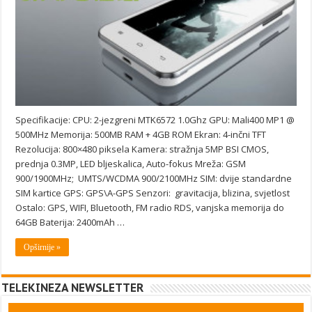
Specifikacije: CPU: 2-jezgreni MTK6572 1.0Ghz GPU: Mali400 MP1 @
500MHz Memorija: 500MB RAM + 4GB ROM Ekran: 4-inčni TFT
Rezolucija: 800×480 piksela Kamera: stražnja 5MP BSI CMOS,
prednja 0.3MP, LED bljeskalica, Auto-fokus Mreža: GSM
900/1900MHz; UMTS/WCDMA 900/2100MHz SIM: dvije standardne
SIM kartice GPS: GPS\A-GPS Senzori: gravitacija, blizina, svjetlost
Ostalo: GPS, WIFI, Bluetooth, FM radio RDS, vanjska memorija do
64GB Baterija: 2400mAh …
Opširnije »
TELEKINEZA NEWSLETTER