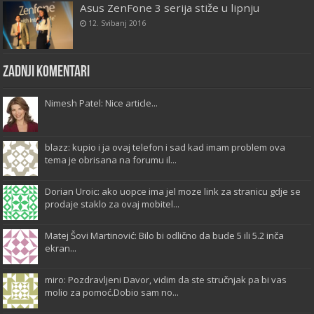
Asus ZenFone 3 serija stiže u lipnju
12. Svibanj 2016
Zadnji komentari
Nimesh Patel: Nice article...
blazz: kupio i ja ovaj telefon i sad kad imam problem ova
tema je obrisana na forumu il...
Dorian Uroic: ako uopce ima jel moze link za stranicu gdje se
prodaje staklo za ovaj mobitel...
Matej Šovi Martinović: Bilo bi odlično da bude 5 ili 5.2 inča
ekran...
miro: Pozdravljeni Davor, vidim da ste stručnjak pa bi vas
molio za pomoć.Dobio sam no...