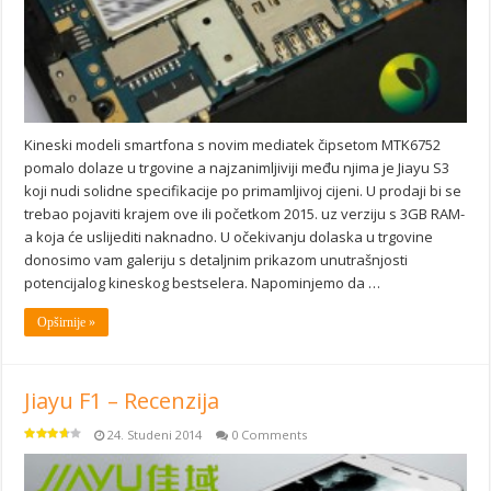
Kineski modeli smartfona s novim mediatek čipsetom MTK6752
pomalo dolaze u trgovine a najzanimljiviji među njima je Jiayu S3
koji nudi solidne specifikacije po primamljivoj cijeni. U prodaji bi se
trebao pojaviti krajem ove ili početkom 2015. uz verziju s 3GB RAM-
a koja će uslijediti naknadno. U očekivanju dolaska u trgovine
donosimo vam galeriju s detaljnim prikazom unutrašnjosti
potencijalog kineskog bestselera. Napominjemo da …
Opširnije »
Jiayu F1 – Recenzija
24. Studeni 2014
0 Comments