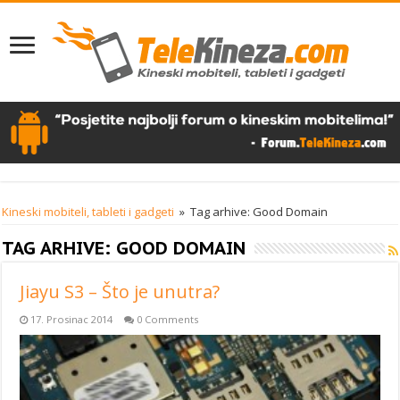
Kineski mobiteli, tableti i gadgeti
»
Tag arhive: Good Domain
TAG ARHIVE:
GOOD DOMAIN
Jiayu S3 – Što je unutra?
17. Prosinac 2014
0 Comments