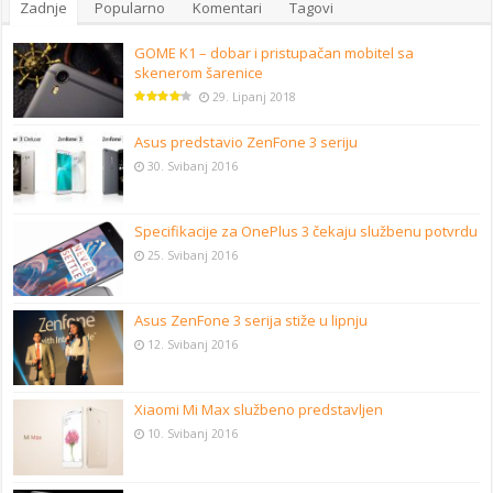
Zadnje
Popularno
Komentari
Tagovi
GOME K1 – dobar i pristupačan mobitel sa
skenerom šarenice
29. Lipanj 2018
Asus predstavio ZenFone 3 seriju
30. Svibanj 2016
Specifikacije za OnePlus 3 čekaju službenu potvrdu
25. Svibanj 2016
Asus ZenFone 3 serija stiže u lipnju
12. Svibanj 2016
Xiaomi Mi Max službeno predstavljen
10. Svibanj 2016