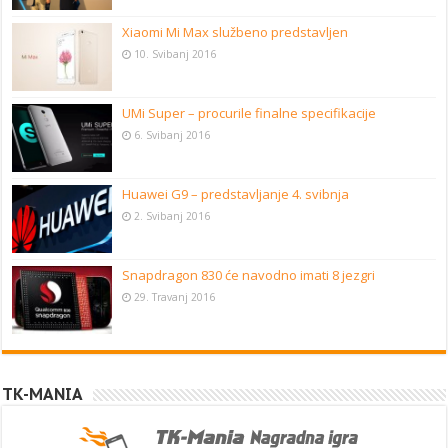
Xiaomi Mi Max službeno predstavljen
10. Svibanj 2016
UMi Super – procurile finalne specifikacije
6. Svibanj 2016
Huawei G9 – predstavljanje 4. svibnja
2. Svibanj 2016
Snapdragon 830 će navodno imati 8 jezgri
29. Travanj 2016
TK-MANIA