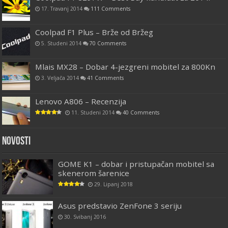
17. Travanj 2014
111 Comments
Coolpad F1 Plus – Brže od Bržeg
5. Studeni 2014
70 Comments
Mlais MX28 – Dobar 4-jezgreni mobitel za 800Kn
3. Veljača 2014
41 Comments
Lenovo A806 – Recenzija
11. Studeni 2014
40 Comments
Novosti
GOME K1 – dobar i pristupačan mobitel sa
skenerom šarenice
29. Lipanj 2018
Asus predstavio ZenFone 3 seriju
30. Svibanj 2016