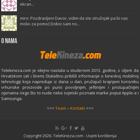
ekran...
miro: Pozdravljeni Davor, vidim da ste stručnjak pa bi vas
molio za pomoć.Dobio sam no...
O Nama
Telekineza.com je idejno nastala u studenom 2013. godine, s ciljem da
Hrvatskom (ali i širem) čitalaštvu približi informacije o kineskoj mobilnoj
tehnologiji koja napreduje iz dana u dan, pružajući krajnjem korisniku
vrhunske proizvode po puno povoljnijim, jeftinijim i pristupačnijim
cijenama nego što to nude neke svjetski poznate marke poput Apple-a i
Samsunga.
>>>
Team
--
Kontakt
<<<
Copyright 2026. TeleKineza.com -
Uvjeti korištenja