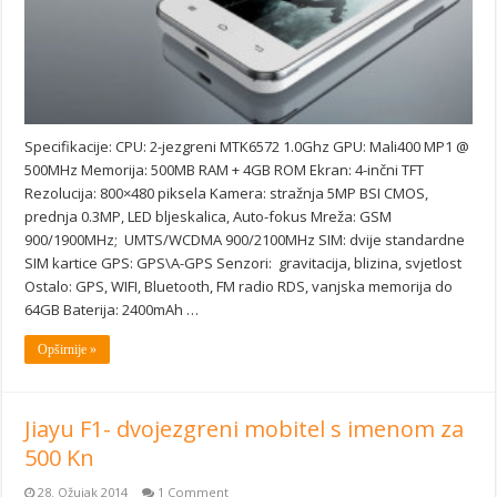
Specifikacije: CPU: 2-jezgreni MTK6572 1.0Ghz GPU: Mali400 MP1 @
500MHz Memorija: 500MB RAM + 4GB ROM Ekran: 4-inčni TFT
Rezolucija: 800×480 piksela Kamera: stražnja 5MP BSI CMOS,
prednja 0.3MP, LED bljeskalica, Auto-fokus Mreža: GSM
900/1900MHz; UMTS/WCDMA 900/2100MHz SIM: dvije standardne
SIM kartice GPS: GPS\A-GPS Senzori: gravitacija, blizina, svjetlost
Ostalo: GPS, WIFI, Bluetooth, FM radio RDS, vanjska memorija do
64GB Baterija: 2400mAh …
Opširnije »
Jiayu F1- dvojezgreni mobitel s imenom za
500 Kn
28. Ožujak 2014
1 Comment