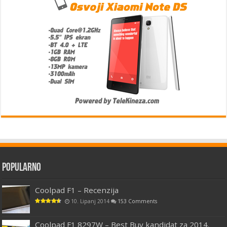
Popularno
Coolpad F1 – Recenzija
10. Lipanj 2014
153 Comments
Coolpad F1 8297W – Best Buy kandidat za 2014.