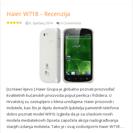
Haier W718 – Recenzija
6. Siječanj 2014
0 Comments
[sc:Haier-lijevo ] Haier Grupa je globalno poznati proizvođač
kvalitetnih kućanskih proizvoda poput perilica i frižidera. U
Hrvatskoj su zastupljeni s klima uređajima. Haier proizvodi i
mobitele, kao što je dijelu domaćih ljubitelja pametnih telefona
dobro poznati model W910. Izgleda da je sa izlaskom novih
modela mediatekovih čipseta započela akcija nadograđivanja
starijih izdanja mobitela. Tako je i ovaj vodootporni Haier W718 …