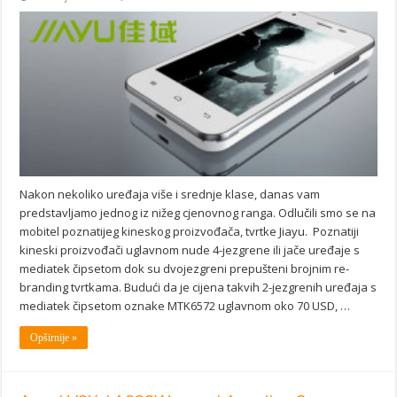
Nakon nekoliko uređaja više i srednje klase, danas vam
predstavljamo jednog iz nižeg cjenovnog ranga. Odlučili smo se na
mobitel poznatijeg kineskog proizvođača, tvrtke Jiayu. Poznatiji
kineski proizvođači uglavnom nude 4-jezgrene ili jače uređaje s
mediatek čipsetom dok su dvojezgreni prepušteni brojnim re-
branding tvrtkama. Budući da je cijena takvih 2-jezgrenih uređaja s
mediatek čipsetom oznake MTK6572 uglavnom oko 70 USD, …
Opširnije »