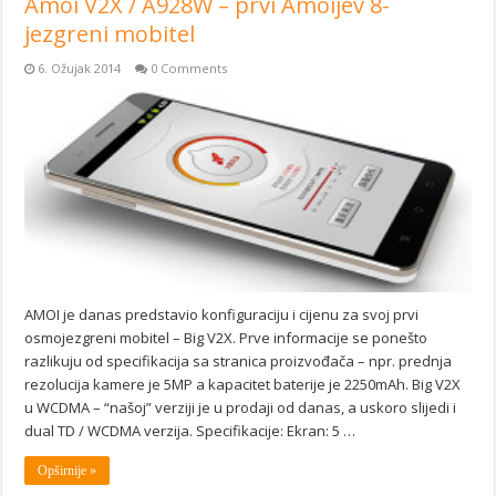
Amoi V2X / A928W – prvi Amoijev 8-
jezgreni mobitel
6. Ožujak 2014
0 Comments
AMOI je danas predstavio konfiguraciju i cijenu za svoj prvi
osmojezgreni mobitel – Big V2X. Prve informacije se ponešto
razlikuju od specifikacija sa stranica proizvođača – npr. prednja
rezolucija kamere je 5MP a kapacitet baterije je 2250mAh. Big V2X
u WCDMA – “našoj” verziji je u prodaji od danas, a uskoro slijedi i
dual TD / WCDMA verzija. Specifikacije: Ekran: 5 …
Opširnije »