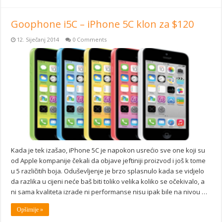
Goophone i5C – iPhone 5C klon za $120
12. Siječanj 2014
0 Comments
Kada je tek izašao, iPhone 5C je napokon usrećio sve one koji su
od Apple kompanije čekali da objave jeftiniji proizvod i još k tome
u 5 različitih boja. Oduševljenje je brzo splasnulo kada se vidjelo
da razlika u cijeni neće baš biti toliko velika koliko se očekivalo, a
ni sama kvaliteta izrade ni performanse nisu ipak bile na nivou …
Opširnije »