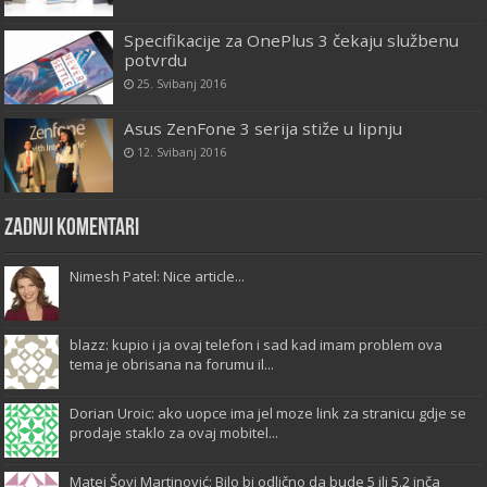
Specifikacije za OnePlus 3 čekaju službenu
potvrdu
25. Svibanj 2016
Asus ZenFone 3 serija stiže u lipnju
12. Svibanj 2016
Zadnji komentari
Nimesh Patel: Nice article...
blazz: kupio i ja ovaj telefon i sad kad imam problem ova
tema je obrisana na forumu il...
Dorian Uroic: ako uopce ima jel moze link za stranicu gdje se
prodaje staklo za ovaj mobitel...
Matej Šovi Martinović: Bilo bi odlično da bude 5 ili 5.2 inča