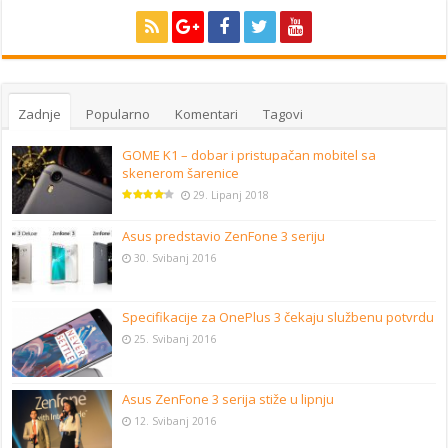
Zadnje
Popularno
Komentari
Tagovi
GOME K1 – dobar i pristupačan mobitel sa
skenerom šarenice
29. Lipanj 2018
Asus predstavio ZenFone 3 seriju
30. Svibanj 2016
Specifikacije za OnePlus 3 čekaju službenu potvrdu
25. Svibanj 2016
Asus ZenFone 3 serija stiže u lipnju
12. Svibanj 2016