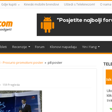
Gdje kupiti
Kineski mobilni brendovi
Uštedi s Telekinezom!
O nama
bleti
Recenzije
Forum
Klonovi napadaju
Yin i Yang
- Procurio promotivni poster
»
p8 poster
TEL
Isk
159 Pregleda
Uko
kli
sva