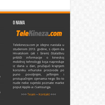
O Nama
Telekineza.com je idejno nastala u
studenom 2013. godine, s ciljem da
Hrvatskom (ali i širem) čitalaštvu
približi informacije o kineskoj
mobilnoj tehnologiji koja napreduje
iz dana u dan, pružajući krajnjem
e
korisniku vrhunske proizvode po
puno povoljnijim, jeftinijim i
e
pristupačnijim cijenama nego što to
nude neke svjetski poznate marke
poput Apple-a i Samsunga.
5
>>>
Team
--
Kontakt
<<<