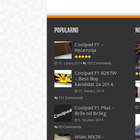
Popularno
N
Coolpad F1 –
Recenzija
10. Lipanj 2014
153 Comments
s
Coolpad F1 8297W
– Best Buy
kandidat za 2014.
17. Travanj 2014
111 Comments
Coolpad F1 Plus –
Brže od Bržeg
5. Studeni 2014
70 Comments
Mlais MX28 –
p