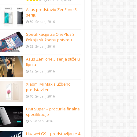
29. Lipanj 2018
Asus predstavio ZenFone 3
seriju
30. Svibanj 2016
Specifikacije za OnePlus 3
čekaju službenu potvrdu
25. Svibanj 2016
Asus ZenFone 3 serija stiže u
lipnju
12. Svibanj 2016
Xiaomi Mi Max službeno
predstavljen
10. Svibanj 2016
UMi Super – procurile finalne
specifikacije
6. Svibanj 2016
Huawei G9 – predstavljanje 4.