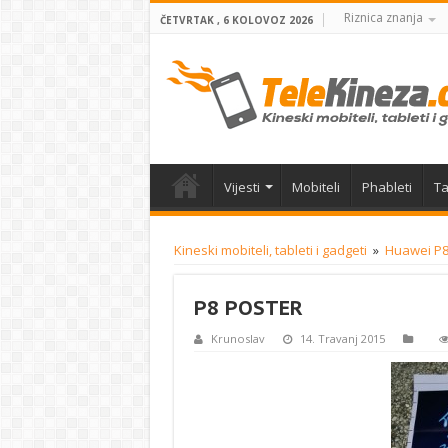
Riznica znanja
ČETVRTAK , 6 KOLOVOZ 2026
Vijesti
Mobiteli
Phableti
Ta
Kineski mobiteli, tableti i gadgeti
»
Huawei P8 
P8 POSTER
Krunoslav
14. Travanj 2015