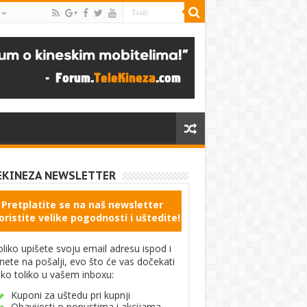
EKINEZA NEWSLETTER
Pretplatite se na naš newsletter
oristite velike pogodnosti i uštedite!
liko upišete svoju email adresu ispod i
knete na pošalji, evo što će vas dočekati
ko toliko u vašem inboxu:
Kuponi za uštedu pri kupnji
Obavijesti o popustima i akcijama