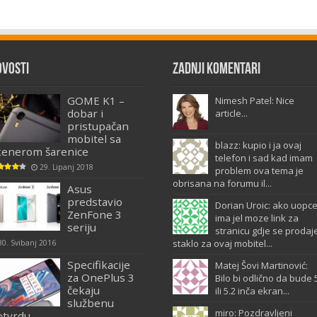
ovosti
Zadnji komentari
GOME K1 –
Nimesh Patel: Nice
dobar i
article...
pristupačan
mobitel sa
blazz: kupio i ja ovaj
kenerom šarenice
telefon i sad kad imam
29. Lipanj 2018
problem ova tema je
obrisana na forumu il...
Asus
predstavio
Dorian Uroic: ako uopc
ZenFone 3
ima jel moze link za
seriju
stranicu gdje se prodaj
staklo za ovaj mobitel...
30. Svibanj 2016
Specifikacije
Matej Šovi Martinović:
za OnePlus 3
Bilo bi odlično da bude 
čekaju
ili 5.2 inča ekran...
službenu
miro: Pozdravljeni
otvrdu