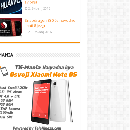
svibnja
2. Svibanj 2016
Snapdragon 830 će navodno
imati 8 jezgri
29. Travanj 2016
MANIA