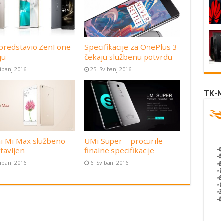
predstavio ZenFone
Specifikacije za OnePlus 3
ju
čekaju službenu potvrdu
vibanj 2016
25. Svibanj 2016
TK-
i Mi Max službeno
UMi Super – procurile
tavljen
finalne specifikacije
vibanj 2016
6. Svibanj 2016