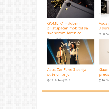
GOME K1 – dobar i
Asus 
pristupačan mobitel sa
3 seri
skenerom šarenice
30. S
29. Lipanj 2018
Asus ZenFone 3 serija
Xiaom
stiže u lipnju
preds
12. Svibanj 2016
10. S