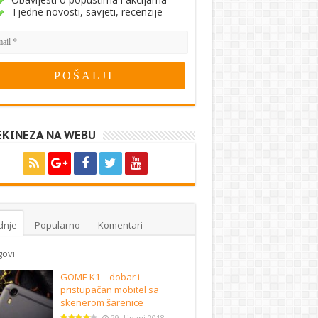
Tjedne novosti, savjeti, recenzije
EKINEZA NA WEBU
dnje
Popularno
Komentari
govi
GOME K1 – dobar i
pristupačan mobitel sa
skenerom šarenice