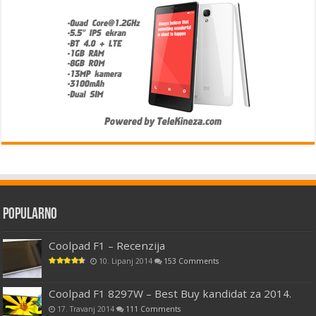
Popularno
Coolpad F1 – Recenzija
10. Lipanj 2014
153 Comments
Coolpad F1 8297W – Best Buy kandidat za 2014.
17. Travanj 2014
111 Comments