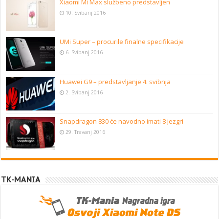
Xiaomi Mi Max službeno predstavljen
10. Svibanj 2016
UMi Super – procurile finalne specifikacije
6. Svibanj 2016
Huawei G9 – predstavljanje 4. svibnja
2. Svibanj 2016
Snapdragon 830 će navodno imati 8 jezgri
29. Travanj 2016
TK-MANIA