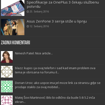
Specifikacije za OnePlus 3 čekaju službenu
potvrdu
25. Svibanj 2016
Asus ZenFone 3 serija stiže u lipnju
12. Svibanj 2016
Zadnji komentari
Nimesh Patel: Nice article...
blazz: kupio i ja ovaj telefon i sad kad imam problem ova
tema je obrisana na forumu il...
Dorian Uroic: ako uopce ima jel moze link za stranicu gdje se
prodaje staklo za ovaj mobitel...
Matej Šovi Martinović: Bilo bi odlično da bude 5 ili 5.2 inča
ekran...