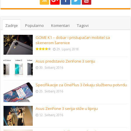
Zadnje
Popularno
Komentari
Tagovi
GOME K1 – dobar i pristupačan mobitel sa
skenerom šarenice
29. Lipanj 2018
Asus predstavio ZenFone 3 seriju
30. Svibanj 2016
Specifikacije za OnePlus 3 čekaju službenu potvrdu
25. Svibanj 2016
Asus ZenFone 3 serija stiže u lipnju
12. Svibanj 2016