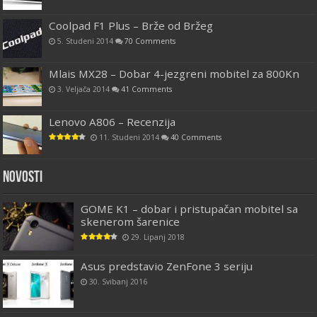
Coolpad F1 Plus – Brže od Bržeg
5. Studeni 2014
70 Comments
Mlais MX28 – Dobar 4-jezgreni mobitel za 800Kn
3. Veljača 2014
41 Comments
Lenovo A806 – Recenzija
11. Studeni 2014
40 Comments
Novosti
GOME K1 – dobar i pristupačan mobitel sa
skenerom šarenice
29. Lipanj 2018
Asus predstavio ZenFone 3 seriju
30. Svibanj 2016