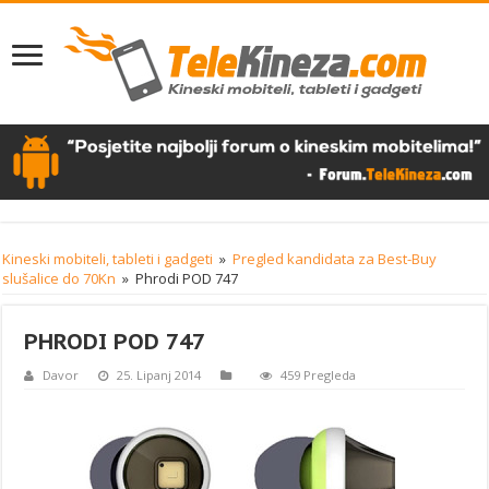
Kineski mobiteli, tableti i gadgeti
»
Pregled kandidata za Best-Buy
slušalice do 70Kn
»
Phrodi POD 747
PHRODI POD 747
Davor
25. Lipanj 2014
459 Pregleda