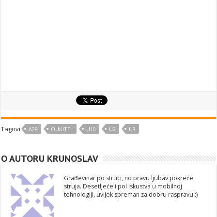
Tagovi
A28
OUKITEL
U10
U2
U8
O AUTORU KRUNOSLAV
Građevinar po struci, no pravu ljubav pokreće
struja. Desetljeće i pol iskustva u mobilnoj
tehnologiji, uvijek spreman za dobru raspravu :)