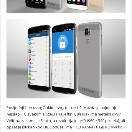
Posljednji član ovog Oukitelovog trija je U2. Možda je najmanji i
najslabiji, u svakom slučaju i najjeftiniji, ali ipak ima metalni okvir.
Veličina zaslona je 5 inča, a rezolucija je qHD (960 × 540 piksela), ali
čipset je isti kao kod U8. Doduše, ima 1 GB RAM-a i 8 GB ROM-a koji