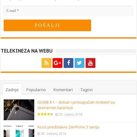
TELEKINEZA NA WEBU
Zadnje
Popularno
Komentari
Tagovi
GOME K1 – dobar i pristupačan mobitel sa
skenerom šarenice
29. Lipanj 2018
Asus predstavio ZenFone 3 seriju
30. Svibanj 2016