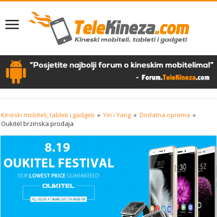
Kineski mobiteli, tableti i gadgeti
»
Yin i Yang
»
Dodatna oprema
»
Oukitel brzinska prodaja