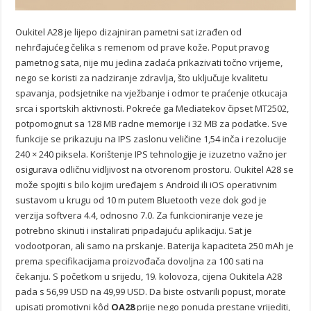
Oukitel A28 je lijepo dizajniran pametni sat izrađen od
nehrđajućeg čelika s remenom od prave kože. Poput pravog
pametnog sata, nije mu jedina zadaća prikazivati točno vrijeme,
nego se koristi za nadziranje zdravlja, što uključuje kvalitetu
spavanja, podsjetnike na vježbanje i odmor te praćenje otkucaja
srca i sportskih aktivnosti. Pokreće ga Mediatekov čipset MT2502,
potpomognut sa 128 MB radne memorije i 32 MB za podatke. Sve
funkcije se prikazuju na IPS zaslonu veličine 1,54 inča i rezolucije
240 × 240 piksela. Korištenje IPS tehnologije je izuzetno važno jer
osigurava odličnu vidljivost na otvorenom prostoru. Oukitel A28 se
može spojiti s bilo kojim uređajem s Android ili iOS operativnim
sustavom u krugu od 10 m putem Bluetooth veze dok god je
verzija softvera 4.4, odnosno 7.0. Za funkcioniranje veze je
potrebno skinuti i instalirati pripadajuću aplikaciju. Sat je
vodootporan, ali samo na prskanje. Baterija kapaciteta 250 mAh je
prema specifikacijama proizvođača dovoljna za 100 sati na
čekanju. S početkom u srijedu, 19. kolovoza, cijena Oukitela A28
pada s 56,99 USD na 49,99 USD. Da biste ostvarili popust, morate
upisati promotivni kôd
OA28
prije nego ponuda prestane vrijediti,