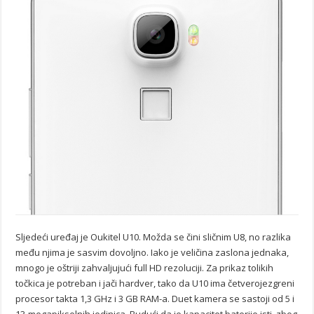
Sljedeći uređaj je Oukitel U10. Možda se čini sličnim U8, no razlika
među njima je sasvim dovoljno. Iako je veličina zaslona jednaka,
mnogo je oštriji zahvaljujući full HD rezoluciji. Za prikaz tolikih
točkica je potreban i jači hardver, tako da U10 ima četverojezgreni
procesor takta 1,3 GHz i 3 GB RAM-a. Duet kamera se sastoji od 5 i
13-megapikselnih jedinica. Budući da je kapacitet baterije isti, zbog