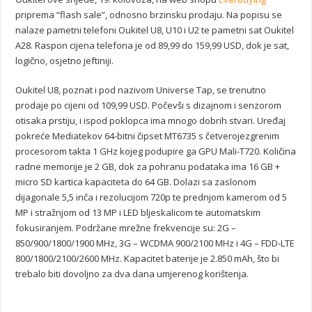
priprema “flash sale”, odnosno brzinsku prodaju. Na popisu se
nalaze pametni telefoni Oukitel U8, U10 i U2 te pametni sat Oukitel
A28. Raspon cijena telefona je od 89,99 do 159,99 USD, dok je sat,
logično, osjetno jeftiniji.
Oukitel U8, poznat i pod nazivom Universe Tap, se trenutno
prodaje po cijeni od 109,99 USD. Počevši s dizajnom i senzorom
otisaka prstiju, i ispod poklopca ima mnogo dobrih stvari. Uređaj
pokreće Mediatekov 64-bitni čipset MT6735 s četverojezgrenim
procesorom takta 1 GHz kojeg podupire ga GPU Mali-T720. Količina
radne memorije je 2 GB, dok za pohranu podataka ima 16 GB +
micro SD kartica kapaciteta do 64 GB. Dolazi sa zaslonom
dijagonale 5,5 inča i rezolucijom 720p te prednjom kamerom od 5
MP i stražnjom od 13 MP i LED bljeskalicom te automatskim
fokusiranjem. Podržane mrežne frekvencije su: 2G –
850/900/1800/1900 MHz, 3G – WCDMA 900/2100 MHz i 4G – FDD-LTE
800/1800/2100/2600 MHz. Kapacitet baterije je 2.850 mAh, što bi
trebalo biti dovoljno za dva dana umjerenog korištenja.