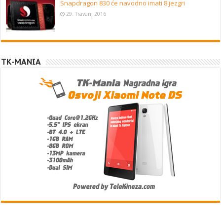
Snapdragon 830 će navodno imati 8 jezgri
29. Travanj 2016
TK-MANIA