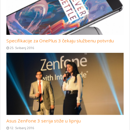
Specifikacije za OnePlus 3 čekaju službenu potvrdu
25. Svibanj 2016
Asus ZenFone 3 serija stiže u lipnju
12. Svibanj 2016