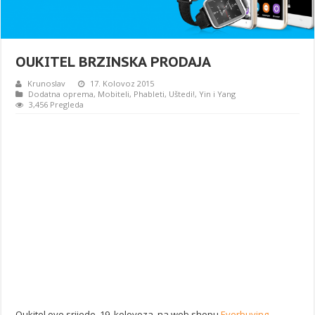
OUKITEL BRZINSKA PRODAJA
Krunoslav
17. Kolovoz 2015
Dodatna oprema
,
Mobiteli
,
Phableti
,
Uštedi!
,
Yin i Yang
3,456 Pregleda
Oukitel ove srijede, 19. kolovoza, na web shopu
Everbuying