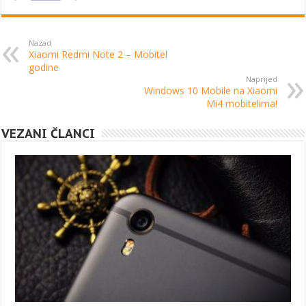
Nazad
Xiaomi Redmi Note 2 – Mobitel
godine
Naprijed
Windows 10 Mobile na Xiaomi
Mi4 mobitelima!
VEZANI ČLANCI