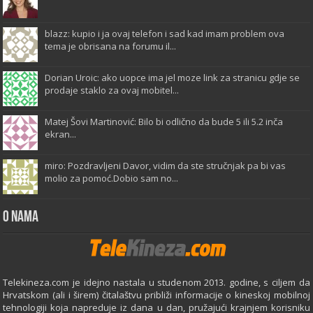
blazz: kupio i ja ovaj telefon i sad kad imam problem ova
tema je obrisana na forumu il...
Dorian Uroic: ako uopce ima jel moze link za stranicu gdje se
prodaje staklo za ovaj mobitel...
Matej Šovi Martinović: Bilo bi odlično da bude 5 ili 5.2 inča
ekran...
miro: Pozdravljeni Davor, vidim da ste stručnjak pa bi vas
molio za pomoć.Dobio sam no...
O Nama
Telekineza.com je idejno nastala u studenom 2013. godine, s ciljem da
Hrvatskom (ali i širem) čitalaštvu približi informacije o kineskoj mobilnoj
tehnologiji koja napreduje iz dana u dan, pružajući krajnjem korisniku