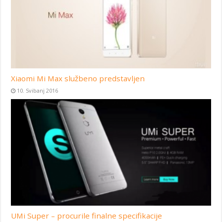
Xiaomi Mi Max službeno predstavljen
10. Svibanj 2016
UMi Super – procurile finalne specifikacije