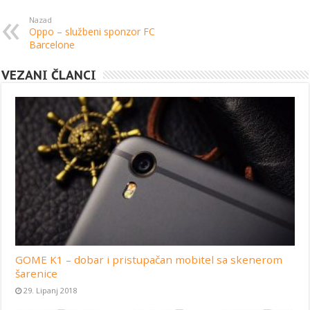
Nazad
Oppo – službeni sponzor FC
Barcelone
VEZANI ČLANCI
GOME K1 – dobar i pristupačan mobitel sa skenerom
šarenice
29. Lipanj 2018