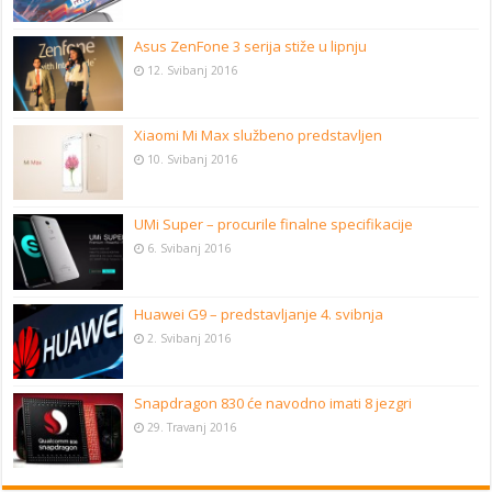
Asus ZenFone 3 serija stiže u lipnju
12. Svibanj 2016
Xiaomi Mi Max službeno predstavljen
10. Svibanj 2016
UMi Super – procurile finalne specifikacije
6. Svibanj 2016
Huawei G9 – predstavljanje 4. svibnja
2. Svibanj 2016
Snapdragon 830 će navodno imati 8 jezgri
29. Travanj 2016