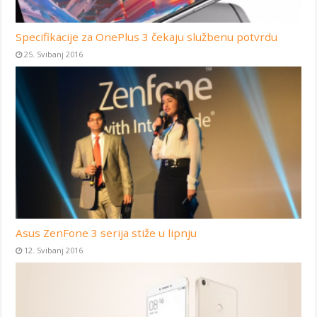
Specifikacije za OnePlus 3 čekaju službenu potvrdu
25. Svibanj 2016
Asus ZenFone 3 serija stiže u lipnju
12. Svibanj 2016