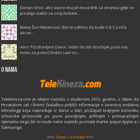
Dorian Uroic: ako uopce ima jel moze link za stranicu gdje se
prodaje staklo za ovaj mobitel...
Matej Šovi Martinović: Bilo bi odlično da bude 5 ili 5.2 inča
ekran...
miro: Pozdravljeni Davor, vidim da ste stručnjak pa bi vas
molio za pomoć.Dobio sam no...
O Nama
Telekineza.com je idejno nastala u studenom 2013. godine, s ciljem da
Hrvatskom (ali i širem) čitalaštvu približi informacije o kineskoj mobilnoj
tehnologiji koja napreduje iz dana u dan, pružajući krajnjem korisniku
vrhunske proizvode po puno povoljnijim, jeftinijim i pristupačnijim
cijenama nego što to nude neke svjetski poznate marke poput Apple-a i
Samsunga.
>>>
Team
--
Kontakt
<<<