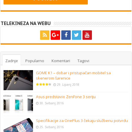
TELEKINEZA NA WEBU
Zadnje
Popularno
Komentari
Tagovi
GOME K1 – dobar i pristupačan mobitel sa
skenerom šarenice
29. Lipanj 2018
Asus predstavio ZenFone 3 seriju
30. Svibanj 2016
Specifikacije za OnePlus 3 čekaju službenu potvrdu
25. Svibanj 2016