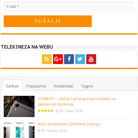
TELEKINEZA NA WEBU
Zadnje
Popularno
Komentari
Tagovi
GOME K1 – dobar i pristupačan mobitel sa
skenerom šarenice
29. Lipanj 2018
Asus predstavio ZenFone 3 seriju
30. Svibanj 2016