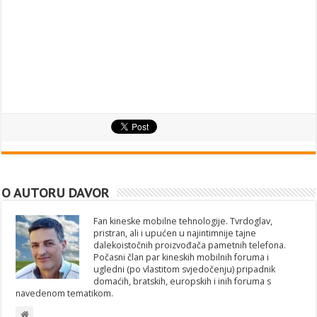
O AUTORU DAVOR
Fan kineske mobilne tehnologije. Tvrdoglav,
pristran, ali i upućen u najintimnije tajne
dalekoistočnih proizvođača pametnih telefona.
Počasni član par kineskih mobilnih foruma i
ugledni (po vlastitom svjedočenju) pripadnik
domaćih, bratskih, europskih i inih foruma s
navedenom tematikom.