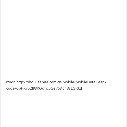
Izvor: http://shouji.tenaa.com.cn/Mobile/MobileDetail.aspx?
code=5bHXy5ZI93KOcmc0Ge768lq4BsLGF3zJ