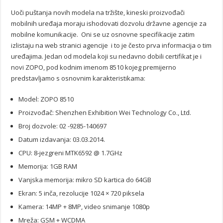
Uoči puštanja novih modela na tržište, kineski proizvođači
mobilnih uređaja moraju ishodovati dozvolu državne agencije za
mobilne komunikacije. Oni se uz osnovne specifikacije zatim
izlistaju na web stranici agencije i to je često prva informacija o tim
uređajima. Jedan od modela koji su nedavno dobili certifikat je i
novi ZOPO, pod kodnim imenom 8510 kojeg premijerno
predstavljamo s osnovnim karakteristikama:
Model: ZOPO 8510
Proizvođač: Shenzhen Exhibition Wei Technology Co., Ltd.
Broj dozvole: 02 -9285-140697
Datum izdavanja: 03.03.2014.
CPU: 8-jezgreni MTK6592 @ 1.7GHz
Memorija: 1GB RAM
Vanjska memorija: mikro SD kartica do 64GB
Ekran: 5 inča, rezolucije 1024 × 720 piksela
Kamera: 14MP + 8MP, video snimanje 1080p
Mreža: GSM + WCDMA