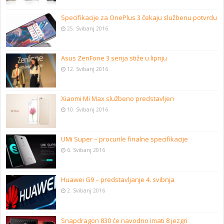
Specifikacije za OnePlus 3 čekaju službenu potvrdu
25. Svibanj 2016
Asus ZenFone 3 serija stiže u lipnju
12. Svibanj 2016
Xiaomi Mi Max službeno predstavljen
10. Svibanj 2016
UMi Super – procurile finalne specifikacije
6. Svibanj 2016
Huawei G9 – predstavljanje 4. svibnja
2. Svibanj 2016
Snapdragon 830 će navodno imati 8 jezgri