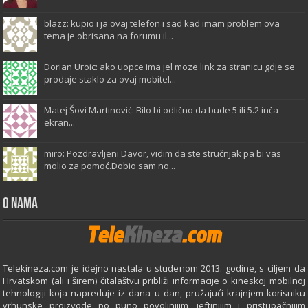
blazz: kupio i ja ovaj telefon i sad kad imam problem ova
tema je obrisana na forumu il...
Dorian Uroic: ako uopce ima jel moze link za stranicu gdje se
prodaje staklo za ovaj mobitel...
Matej Šovi Martinović: Bilo bi odlično da bude 5 ili 5.2 inča
ekran...
miro: Pozdravljeni Davor, vidim da ste stručnjak pa bi vas
molio za pomoć.Dobio sam no...
O Nama
Telekineza.com je idejno nastala u studenom 2013. godine, s ciljem da
Hrvatskom (ali i širem) čitalaštvu približi informacije o kineskoj mobilnoj
tehnologiji koja napreduje iz dana u dan, pružajući krajnjem korisniku
vrhunske proizvode po puno povoljnijim, jeftinijim i pristupačnijim