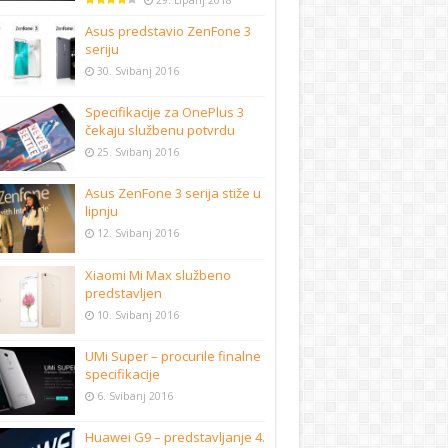
29. Lipanj 2018
Asus predstavio ZenFone 3
seriju
30. Svibanj 2016
Specifikacije za OnePlus 3
čekaju službenu potvrdu
25. Svibanj 2016
Asus ZenFone 3 serija stiže u
lipnju
12. Svibanj 2016
Xiaomi Mi Max službeno
predstavljen
10. Svibanj 2016
UMi Super – procurile finalne
specifikacije
6. Svibanj 2016
Huawei G9 – predstavljanje 4.