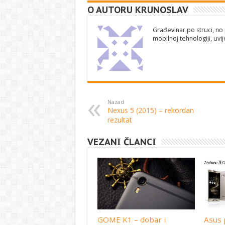
O AUTORU KRUNOSLAV
Građevinar po struci, no 
mobilnoj tehnologiji, uv
Nazad
Nexus 5 (2015) – rekordan
rezultat
VEZANI ČLANCI
GOME K1 – dobar i
Asus 