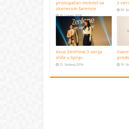
pristupačan mobitel sa
3 seri
skenerom šarenice
30. S
29. Lipanj 2018
Asus ZenFone 3 serija
Xiaom
stiže u lipnju
preds
12. Svibanj 2016
10. S