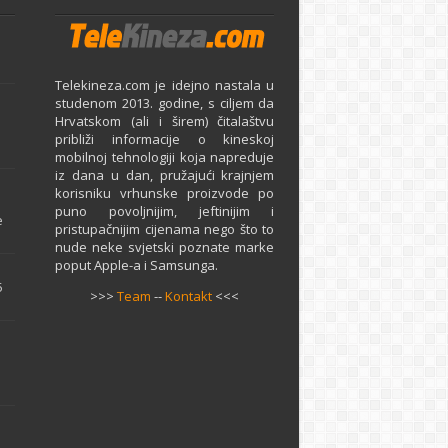
Telekineza.com je idejno nastala u
studenom 2013. godine, s ciljem da
Hrvatskom (ali i širem) čitalaštvu
približi informacije o kineskoj
mobilnoj tehnologiji koja napreduje
iz dana u dan, pružajući krajnjem
e
korisniku vrhunske proizvode po
puno povoljnijim, jeftinijim i
e
pristupačnijim cijenama nego što to
nude neke svjetski poznate marke
poput Apple-a i Samsunga.
5
>>>
Team
--
Kontakt
<<<