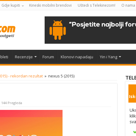
Gdje kupiti
Kineski mobilni brendovi
Uštedi s Telekinezom!
O nama
bleti
Recenzije
Forum
Klonovi napadaju
Yin i Yang
015) - rekordan rezultat
»
nexus 5 (2015)
TEL
Isk
144 Pregleda
Uko
kli
sva