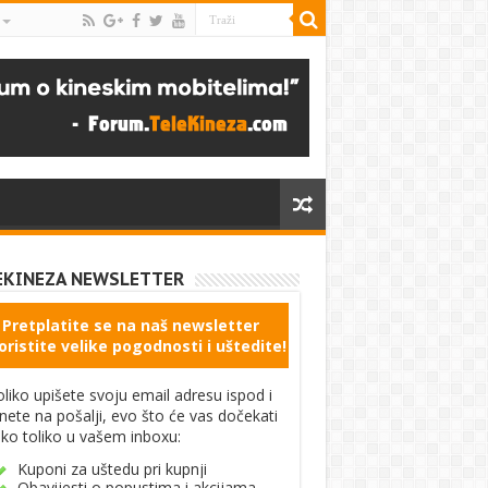
EKINEZA NEWSLETTER
Pretplatite se na naš newsletter
oristite velike pogodnosti i uštedite!
liko upišete svoju email adresu ispod i
knete na pošalji, evo što će vas dočekati
ko toliko u vašem inboxu:
Kuponi za uštedu pri kupnji
Obavijesti o popustima i akcijama