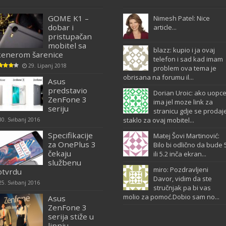
GOME K1 –
Nimesh Patel: Nice
dobar i
article...
pristupačan
mobitel sa
blazz: kupio i ja ovaj
kenerom šarenice
telefon i sad kad imam
29. Lipanj 2018
problem ova tema je
obrisana na forumu il...
Asus
predstavio
Dorian Uroic: ako uopc
ZenFone 3
ima jel moze link za
seriju
stranicu gdje se prodaj
staklo za ovaj mobitel...
30. Svibanj 2016
Specifikacije
Matej Šovi Martinović:
za OnePlus 3
Bilo bi odlično da bude 
čekaju
ili 5.2 inča ekran...
službenu
miro: Pozdravljeni
otvrdu
Davor, vidim da ste
25. Svibanj 2016
stručnjak pa bi vas
molio za pomoć.Dobio sam no...
Asus
ZenFone 3
serija stiže u
lipnju