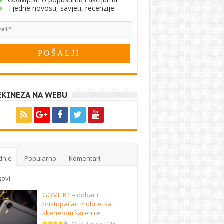
Tjedne novosti, savjeti, recenzije
EKINEZA NA WEBU
dnje
Popularno
Komentari
govi
GOME K1 – dobar i
pristupačan mobitel sa
skenerom šarenice