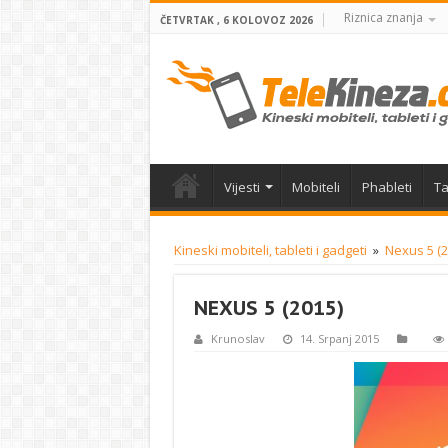
Riznica znanja
ČETVRTAK , 6 KOLOVOZ 2026
Vijesti
Mobiteli
Phableti
Ta
Kineski mobiteli, tableti i gadgeti
»
Nexus 5 (2
NEXUS 5 (2015)
Krunoslav
14. Srpanj 2015