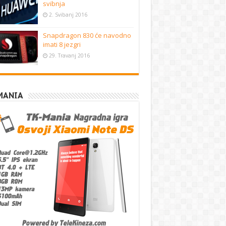
svibnja
2. Svibanj 2016
Snapdragon 830 će navodno
imati 8 jezgri
29. Travanj 2016
MANIA