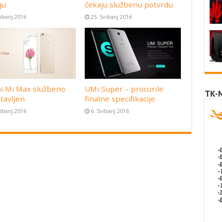
ju
čekaju službenu potvrdu
vibanj 2016
25. Svibanj 2016
i Mi Max službeno
UMi Super – procurile
TK-
tavljen
finalne specifikacije
vibanj 2016
6. Svibanj 2016