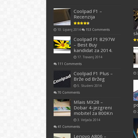
Coolpad F1 –
Recenzija
10. Lipanj 2014
153 Comments
s
Coolpad F1 8297W
– Best Buy
kandidat za 2014.
17. Travanj 2014
111 Comments
Coolpad F1 Plus –
Brže od Bržeg
5. Studeni 2014
70 Comments
Mlais MX28 –
p
Dobar 4-jezgreni
mobitel za 800Kn
3. Veljača 2014
41 Comments
Lenovo A806 –