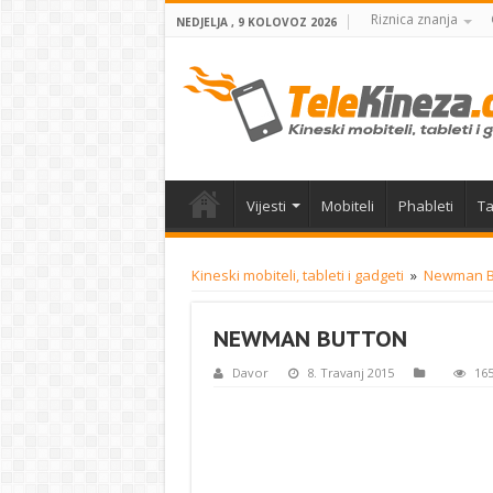
Riznica znanja
NEDJELJA , 9 KOLOVOZ 2026
Vijesti
Mobiteli
Phableti
Ta
Kineski mobiteli, tableti i gadgeti
»
Newman Bu
NEWMAN BUTTON
Davor
8. Travanj 2015
165