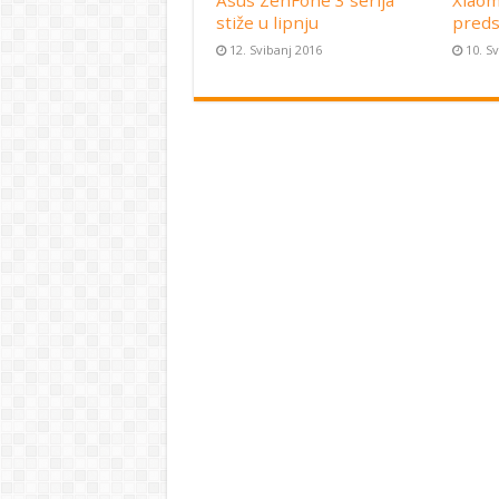
Asus ZenFone 3 serija
Xiaom
stiže u lipnju
preds
12. Svibanj 2016
10. S