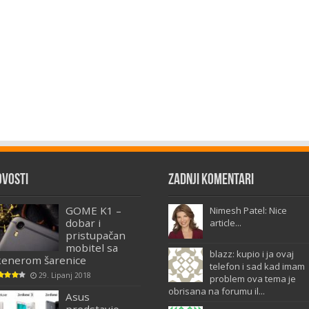
ovosti
Zadnji komentari
GOME K1 –
Nimesh Patel: Nice
dobar i
article...
pristupačan
mobitel sa
blazz: kupio i ja ovaj
kenerom šarenice
telefon i sad kad imam
29. Lipanj 2018
problem ova tema je
obrisana na forumu il...
Asus