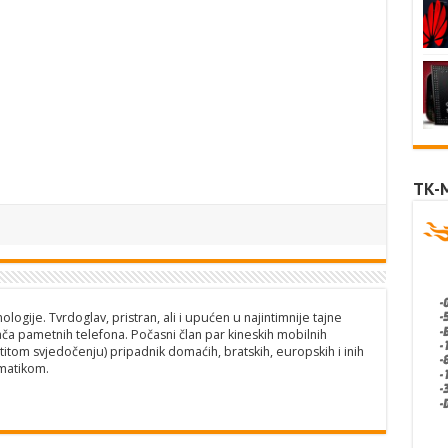
TK-
logije. Tvrdoglav, pristran, ali i upućen u najintimnije tajne
ča pametnih telefona. Počasni član par kineskih mobilnih
titom svjedočenju) pripadnik domaćih, bratskih, europskih i inih
matikom.