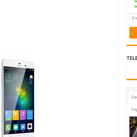
TEL
Za
Ta