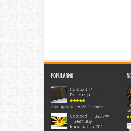
Popularno
N
Coolpad F1 –
Recenzija
10. Lipanj 2014
153 Comments
s
Coolpad F1 8297W
– Best Buy
kandidat za 2014.