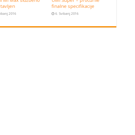
i Mi Max službeno
UMi Super – procurile
tavljen
finalne specifikacije
vibanj 2016
6. Svibanj 2016