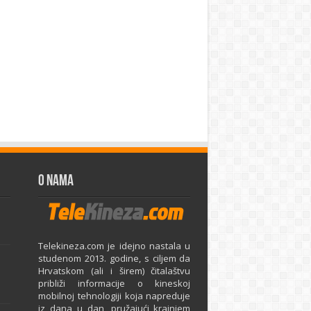
O Nama
Telekineza.com je idejno nastala u
studenom 2013. godine, s ciljem da
Hrvatskom (ali i širem) čitalaštvu
približi informacije o kineskoj
mobilnoj tehnologiji koja napreduje
iz dana u dan, pružajući krajnjem