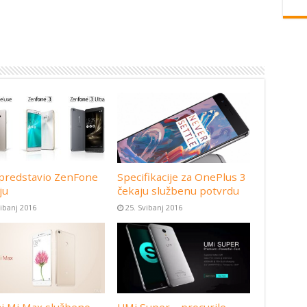
predstavio ZenFone
Specifikacije za OnePlus 3
ju
čekaju službenu potvrdu
vibanj 2016
25. Svibanj 2016