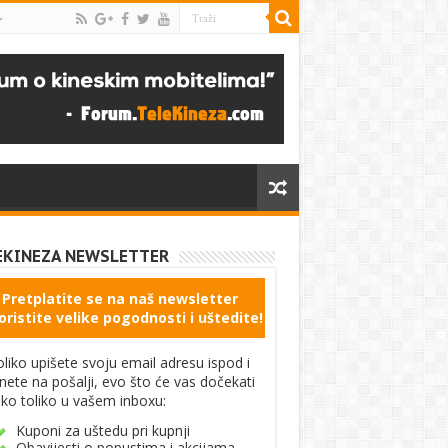
EKINEZA NEWSLETTER
Pretplatite se na naš newsletter
oristite velike pogodnosti i uštedite!
liko upišete svoju email adresu ispod i
knete na pošalji, evo što će vas dočekati
ko toliko u vašem inboxu:
Kuponi za uštedu pri kupnji
Obavijesti o popustima i akcijama