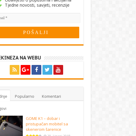
Tjedne novosti, savjeti, recenzije
EKINEZA NA WEBU
dnje
Popularno
Komentari
govi
GOME K1 – dobar i
pristupačan mobitel sa
skenerom šarenice