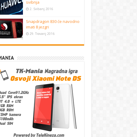
svibnja
2. Svibanj 2016
Snapdragon 830 će navodno
imati 8 jezgri
29. Travanj 2016
MANIA