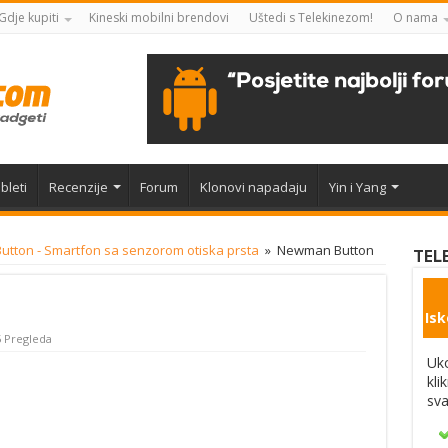
Gdje kupiti
Kineski mobilni brendovi
Uštedi s Telekinezom!
O nama
bleti
Recenzije
Forum
Klonovi napadaju
Yin i Yang
tton - Smartfon sa senzorom otiska prsta
»
Newman Button
TEL
Isk
 Pregleda
Uko
kli
sva