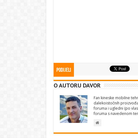
Podijeli
O AUTORU DAVOR
Fan kineske mobilne tehno
dalekoistočnih proizvođa
foruma i ugledni (po vlas
foruma s navedenom te