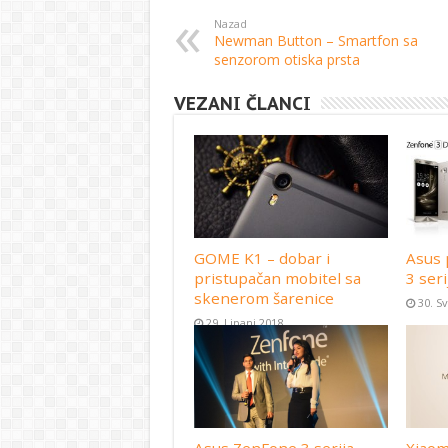
Nazad
Newman Button – Smartfon sa
senzorom otiska prsta
VEZANI ČLANCI
GOME K1 – dobar i
Asus 
pristupačan mobitel sa
3 seri
skenerom šarenice
30. S
29. Lipanj 2018