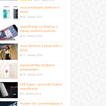
29. Lipanj 2018
Asus predstavio ZenFone 3
seriju
30. Svibanj 2016
Specifikacije za OnePlus 3
čekaju službenu potvrdu
25. Svibanj 2016
Asus ZenFone 3 serija stiže u
lipnju
12. Svibanj 2016
Xiaomi Mi Max službeno
predstavljen
10. Svibanj 2016
UMi Super – procurile finalne
specifikacije
6. Svibanj 2016
Huawei G9 – predstavljanje 4.