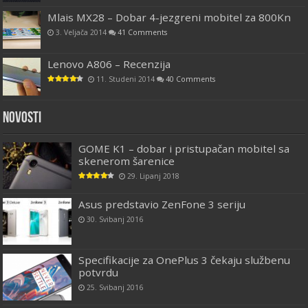
Mlais MX28 – Dobar 4-jezgreni mobitel za 800Kn
3. Veljača 2014
41 Comments
Lenovo A806 – Recenzija
11. Studeni 2014
40 Comments
Novosti
GOME K1 – dobar i pristupačan mobitel sa
skenerom šarenice
29. Lipanj 2018
Asus predstavio ZenFone 3 seriju
30. Svibanj 2016
Specifikacije za OnePlus 3 čekaju službenu
potvrdu
25. Svibanj 2016