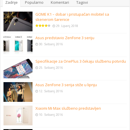
Zadnje
Popularno
Komentari
Tagovi
GOME K1 – dobar i pristupačan mobitel sa
skenerom šarenice
29. Lipanj 2018
Asus predstavio ZenFone 3 seriju
30. Svibanj 2016
Specifikacije za OnePlus 3 čekaju službenu potvrdu
25. Svibanj 2016
Asus ZenFone 3 serija stiže u lipnju
12. Svibanj 2016
Xiaomi Mi Max službeno predstavljen
10. Svibanj 2016