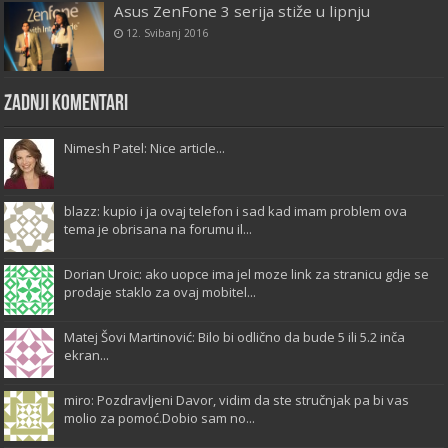
Asus ZenFone 3 serija stiže u lipnju
12. Svibanj 2016
Zadnji komentari
Nimesh Patel: Nice article...
blazz: kupio i ja ovaj telefon i sad kad imam problem ova
tema je obrisana na forumu il...
Dorian Uroic: ako uopce ima jel moze link za stranicu gdje se
prodaje staklo za ovaj mobitel...
Matej Šovi Martinović: Bilo bi odlično da bude 5 ili 5.2 inča
ekran...
miro: Pozdravljeni Davor, vidim da ste stručnjak pa bi vas
molio za pomoć.Dobio sam no...