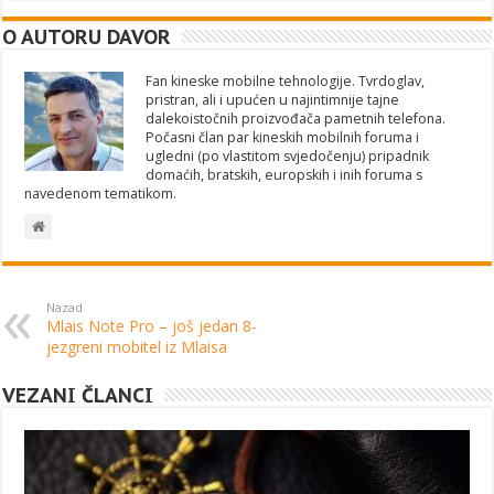
O AUTORU DAVOR
Fan kineske mobilne tehnologije. Tvrdoglav,
pristran, ali i upućen u najintimnije tajne
dalekoistočnih proizvođača pametnih telefona.
Počasni član par kineskih mobilnih foruma i
ugledni (po vlastitom svjedočenju) pripadnik
domaćih, bratskih, europskih i inih foruma s
navedenom tematikom.
Nazad
Mlais Note Pro – još jedan 8-
jezgreni mobitel iz Mlaisa
VEZANI ČLANCI